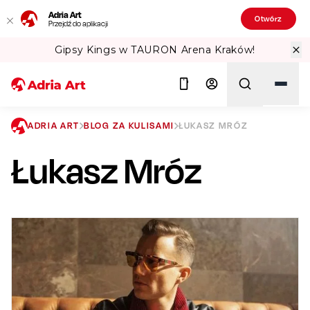
Adria Art
Otwórz
Przejdź do aplikacji
ena Kraków!
Sprawdź Teatralne Lato w
ADRIA ART
BLOG ZA KULISAMI
ŁUKASZ MRÓZ
Łukasz Mróz
Szukaj