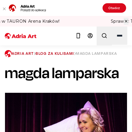
Adria Art
Otwórz
Przejdź do aplikacji
Sprawdź Teatralne Lato w PKiN! 🏛️
ADRIA ART
BLOG ZA KULISAMI
MAGDA LAMPARSKA
magda lamparska
Szukaj