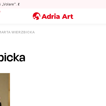
ato w Warszawie? Sprawdź Teatralne Lato w Pałacu Kultury!
Miasto
MARTA WIERZBICKA
Kategoria
bicka
Szukaj