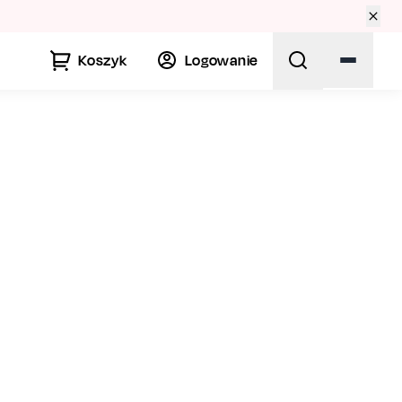
 🏛️
Koszyk
Logowanie