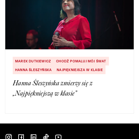
MAREK DUTKIEWICZ
CHODŹ POMALUJ MÓJ ŚWAT
HANNA ŚLESZYŃSKA
NAJPIĘKNIEJSZA W KLASIE
Hanna Śleszyńska zmierzy się z
„Najpiękniejszą w klasie”