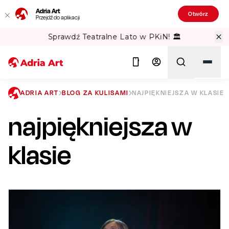
Adria Art
Otwórz
Przejdź do aplikacji
Sprawdź Teatralne Lato w PKiN! 🏛️
ADRIA ART
BLOG ZA KULISAMI
NAJPIĘKNIEJSZA W KLASIE
najpiękniejsza w
Szukaj
klasie