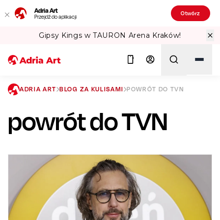
Adria Art
Otwórz
Przejdź do aplikacji
RON Arena Kraków!
Sprawdź Teatralne
ADRIA ART
BLOG ZA KULISAMI
POWRÓT DO TVN
powrót do TVN
Szukaj