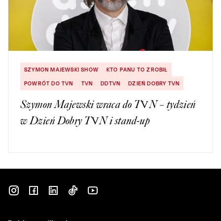
SZYMON MAJEWSKI SHOW
KTO PANU TO ZROBIŁ
POWRÓT DO TVN
TVN
DDTVN
DZIEŃ DOBRY TVN
Szymon Majewski wraca do TVN – tydzień
w Dzień Dobry TVN i stand-up