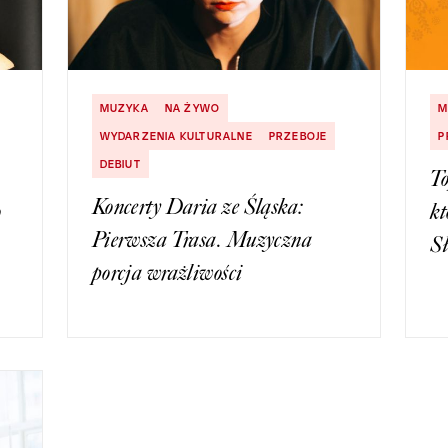
MUZYKA
NA ŻYWO
M
WYDARZENIA KULTURALNE
PRZEBOJE
P
DEBIUT
To
Koncerty Daria ze Śląska:
o
kt
Pierwsza Trasa. Muzyczna
S
porcja wrażliwości