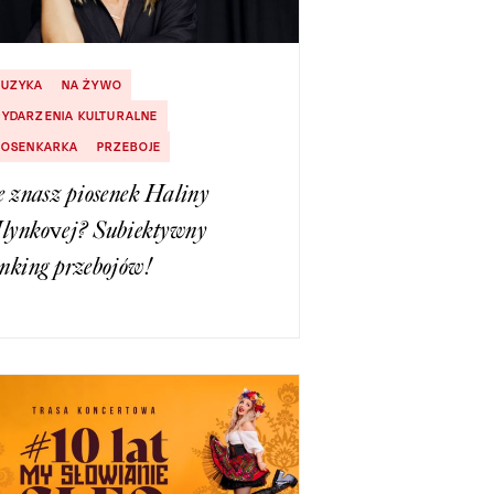
UZYKA
NA ŻYWO
YDARZENIA KULTURALNE
IOSENKARKA
PRZEBOJE
e znasz piosenek Haliny
lynkovej? Subiektywny
nking przebojów!