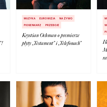
MUZYKA
EUROWIZJA
NA ŻYWO
M
PIOSENKARZ
PRZEBOJE
W
P
Krystian Ochman o premierze
Il
”!
płyty „Testament” i „Telefonach”
M
ra