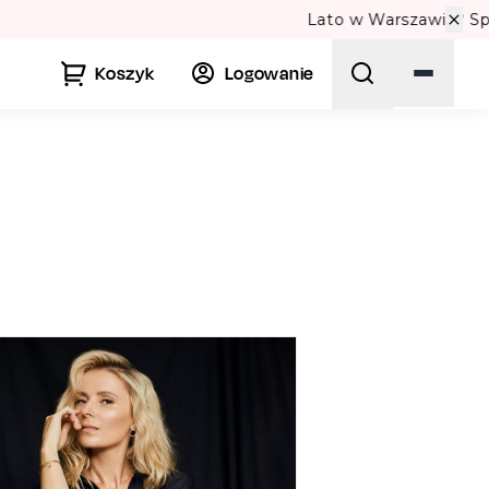
ultury! 🏛️
Koszyk
Logowanie