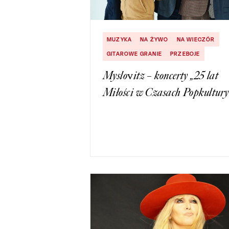
MUZYKA
NA ŻYWO
NA WIECZÓR
GITAROWE GRANIE
PRZEBOJE
Myslovitz – koncerty „25 lat
Miłości w Czasach Popkultury