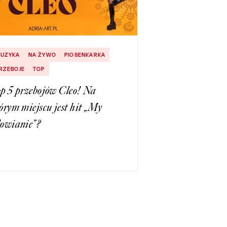
UZYKA
NA ŻYWO
PIOSENKARKA
RZEBOJE
TOP
p 5 przebojów Cleo! Na
órym miejscu jest hit „My
łowianie”?