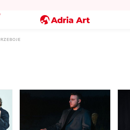
Lato w Warszawie? Sprawdź Teatralne Lato w Pałacu K
Miasto
PRZEBOJE
Kategoria
Szukaj