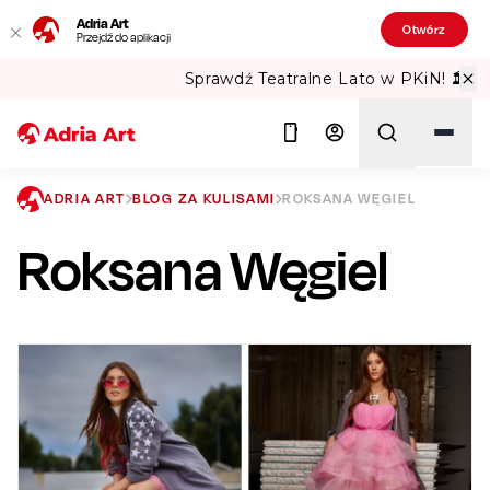
Adria Art
Otwórz
Przejdź do aplikacji
Sprawdź Teatralne Lato w PKiN! 🏛️
ADRIA ART
BLOG ZA KULISAMI
ROKSANA WĘGIEL
Roksana Węgiel
Szukaj