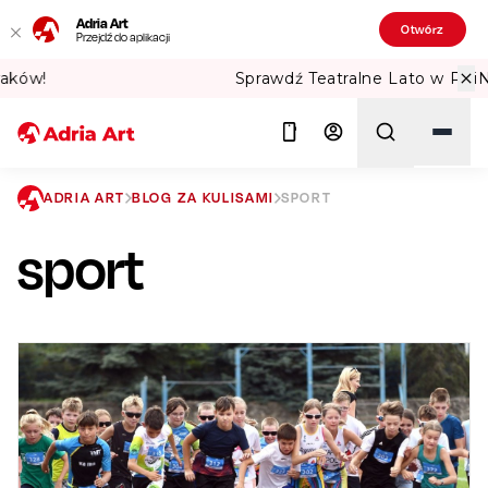
Adria Art
Otwórz
Przejdź do aplikacji
Sprawdź Teatralne Lato w PKiN! 🏛️
ADRIA ART
BLOG ZA KULISAMI
SPORT
sport
Szukaj