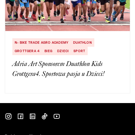
N- BIKE TRADE AGRO ACADEMY
DUATHLON
GROTTGERA 4
BIEG
DZIECI
SPORT
Adria Art Sponsorem Duathlon Kids
Grottgera4. Sportowa pasja u Dzieci!