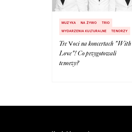
MUZYKA
NA ŻYWO
TRIO
WYDARZENIA KULTURALNE
TENORZY
Tre Voci na koncertach "With
Love"! Co przygotowali
tenorzy?