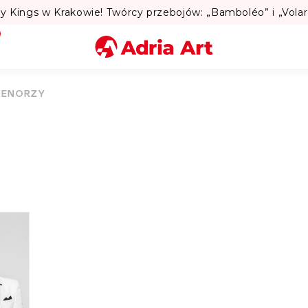
Lato
Miasto
TENORZY
Kategoria
Szukaj