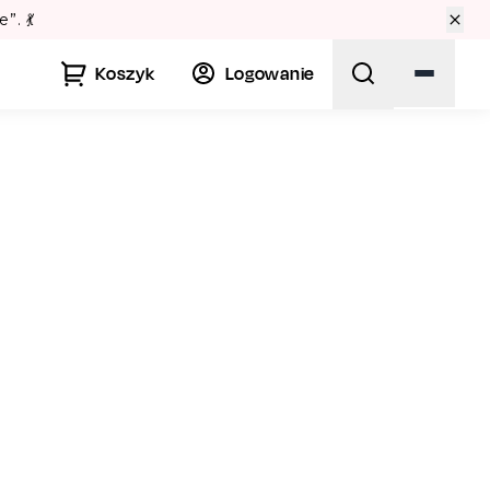
 w Warszawie? Sprawdź Teatralne Lato w Pałacu Kultury! 🏛️
Koszyk
Logowanie