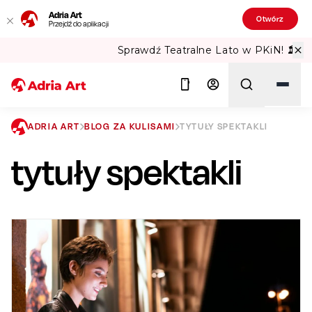
Adria Art
Otwórz
Przejdź do aplikacji
Sprawdź Teatralne Lato w PKiN! 🏛️
ADRIA ART
BLOG ZA KULISAMI
TYTUŁY SPEKTAKLI
tytuły spektakli
Szukaj