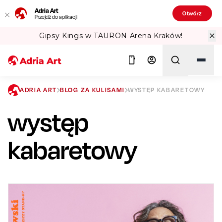
Adria Art
Otwórz
Przejdź do aplikacji
ów!
Sprawdź Teatralne Lato w PKiN! 
ADRIA ART
BLOG ZA KULISAMI
WYSTĘP KABARETOWY
występ
Szukaj
kabaretowy