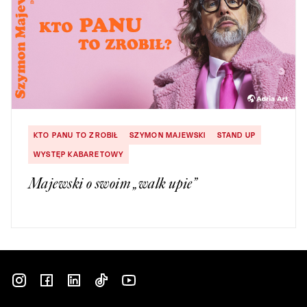
KTO PANU TO ZROBIŁ
SZYMON MAJEWSKI
STAND UP
WYSTĘP KABARETOWY
Majewski o swoim „walk upie”