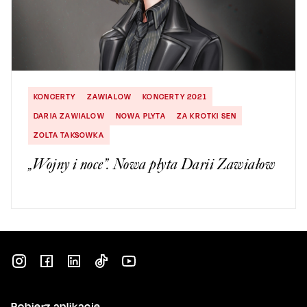
KONCERTY
ZAWIALOW
KONCERTY 2021
DARIA ZAWIALOW
NOWA PLYTA
ZA KROTKI SEN
ZOLTA TAKSOWKA
„Wojny i noce”. Nowa płyta Darii Zawiałow
Pobierz aplikację