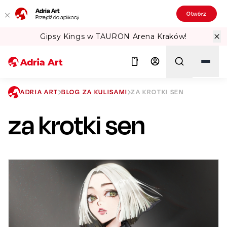
Adria Art
Otwórz
Przejdź do aplikacji
ów!
Sprawdź Teatralne Lato w PKiN! 
ADRIA ART
BLOG ZA KULISAMI
ZA KROTKI SEN
za krotki sen
Szukaj