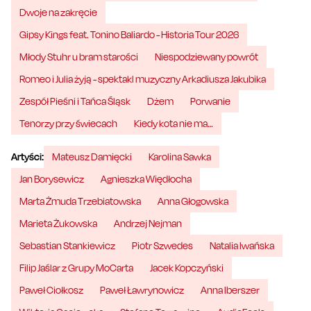
Dwoje na zakręcie
Gipsy Kings feat. Tonino Baliardo - Historia Tour 2026
Młody Stuhr u bram starości
Niespodziewany powrót
Romeo i Julia żyją - spektakl muzyczny Arkadiusza Jakubika
Zespół Pieśni i Tańca Śląsk
Dżem
Porwanie
Tenorzy przy świecach
Kiedy kota nie ma…
Artyści:
Mateusz Damięcki
Karolina Sawka
Jan Borysewicz
Agnieszka Więdłocha
Marta Żmuda Trzebiatowska
Anna Głogowska
Marieta Żukowska
Andrzej Nejman
Sebastian Stankiewicz
Piotr Szwedes
Natalia Iwańska
Filip Jaślar z Grupy MoCarta
Jacek Kopczyński
Paweł Ciołkosz
Paweł Ławrynowicz
Anna Iberszer