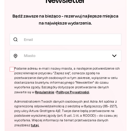
Bądź zawsze na bieżąco - rezerwuj najlepsze miejsca
na największe wydarzenia.
Miasto
Podanie adresu e-mail i nazwy miasta, a następnie potwierdzenie ich
przez kliknięcie przycisku "Zapisz się", oznacza zgodę na
przetwarzanie danych osobowych w tym zakresie, wyłącznie w celu
dostarczania biuletynu informacyjnego "Newsletter" do czasu
wycofania zgody. Szczegóły dotyczące przetwarzania danych
Regulaminie
Polityce Prywatności
zawarte są w
i
.
Administratorem Twoich danych osobowych jest Adria Art spółka z
ograniczoną odpowiedzialnością z siedzibą w Bydgoszczy (85- 227),
przy ulicy Artura Grottgera 4/2. Twoje dane będą przetwarzane na
podstawie wyrażonej zgody (art. 6 ust. 1 lit. a RODOD) – do czasu jej
wycofania. Więcej informacji na temat przetwarzania danych
tutaj.
znajdziesz