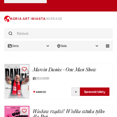
ADRIA ART
MIASTA
SIERADZ
Data
Sala
Marcin Daniec - One Man Show
03.10.2026
Sprawdź bilety
4.84
/5 (
0
)
Wacław rządzi! Wielka sztuka tylko
dla Pań