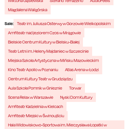
Wiktoria Gąsiewska
Stefano Terrazzino
AudioFeels
Magdalena Waligórska
Sale:
Teatr im. Juliusza Osterwy w Gorzowie Wielkopolskim
Amfiteatr nad jeziorem Czos w Mrągowie
Bielskie Centrum Kultury w Bielsku-Białej
Teatr Letni im. Heleny Majdaniec w Szczecinie
Miejska Szkoła Artystyczna w Mińsku Mazowieckim
Kino Teatr Apollo w Poznaniu
Atlas Arena w Łodzi
Centrum Kultury Teatr w Grudziądzu
Aula Szkoła Pomnik w Gnieznie
Torwar
Scena Relax w Warszawie
Nyski Dom Kultury
Amfiteatr Kadzielnia w Kielcach
Amfiteatr Miejski w Świnoujściu
Hala Widowiskowo-Sportowa im. Mieczysława Łopatki w