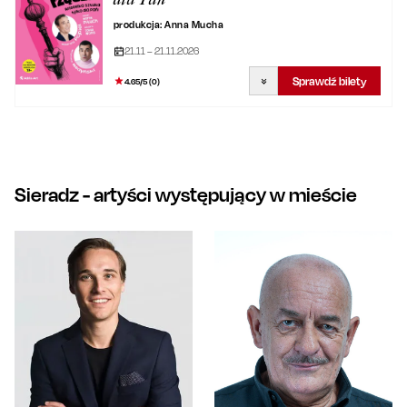
produkcja: Anna Mucha
21.11 – 21.11.2026
Sprawdź bilety
4.65
/5 (
0
)
Sieradz
- artyści występujący w mieście