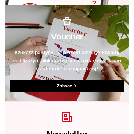
Voucher
Szukasz pomysłu na prezent idealny? Podaruj
najbliższym piękne chwile na wydarzeniu, które
spodoba im się najbardziej!
Zobacz
Newsletter