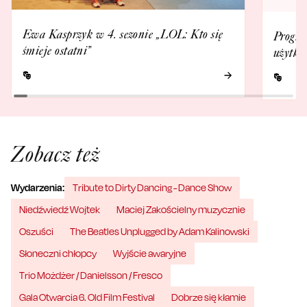
Ewa Kasprzyk w 4. sezonie „LOL: Kto się
Progra
śmieje ostatni”
użytko
Zobacz też
Wydarzenia:
Tribute to Dirty Dancing - Dance Show
Niedźwiedź Wojtek
Maciej Zakościelny muzycznie
Oszuści
The Beatles Unplugged by Adam Kalinowski
Słoneczni chłopcy
Wyjście awaryjne
Trio Możdżer / Danielsson / Fresco
Gala Otwarcia 6. Old Film Festival
Dobrze się kłamie