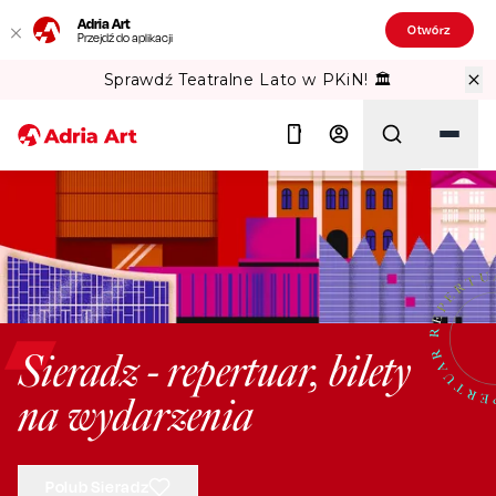
Adria Art
Otwórz
Przejdź do aplikacji
Sprawdź Teatralne Lato w PKiN! 🏛️
Szukaj
Sieradz - repertuar, bilety
na wydarzenia
Polub Sieradz