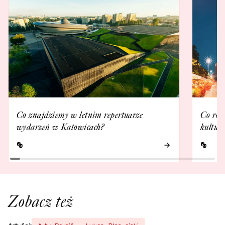
Co znajdziemy w letnim repertuarze
Co rob
wydarzeń w Katowicach?
kultur
Zobacz też