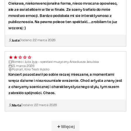
Ciekawa, niekonwencjonalna forma, nieco mroczna opowiesc,
ale ze swiatelkiem w tle w finale. Ze sceny trafialo do mnie
mnostwo emocji. Bardzo podobala mi sie interaktywnosc z
publicznoscia. Na pewno polece ten spektakl....zrobilam to juz
wczoraj :)
Justa
Dodano:
22
marca
2026
Romeo i Julia żyją - spektakl muzyczny Arkadiusza Jakubika
21
marca
2026
Poznań, Kino Teatr Apollo
Koncert pozostawił po sobie raczej mieszane, a momentami
wręcz dziwne i niezrozumiałe wrażenie. Choć artysta znany jest
z charyzmy scenicznej i charakterystycznego stylu, tym razem
zabrakło spójności. Chaos.
Marta
Dodano:
22
marca
2026
Więcej