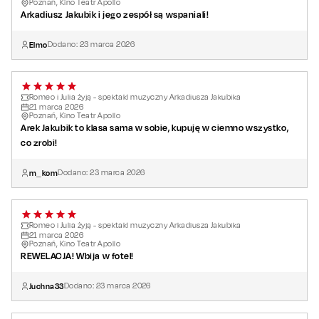
ciężarem i pięknem.
Poznań, Kino Teatr Apollo
Arkadiusz Jakubik i jego zespół są wspaniali!
Elmo
Dodano:
23
marca
2026
Romeo i Julia żyją - spektakl muzyczny Arkadiusza Jakubika
21
marca
2026
Poznań, Kino Teatr Apollo
Arek Jakubik to klasa sama w sobie, kupuję w ciemno wszystko,
co zrobi!
m_kom
Dodano:
23
marca
2026
Romeo i Julia żyją - spektakl muzyczny Arkadiusza Jakubika
21
marca
2026
Poznań, Kino Teatr Apollo
REWELACJA! Wbija w fotel!
Juchna33
Dodano:
23
marca
2026