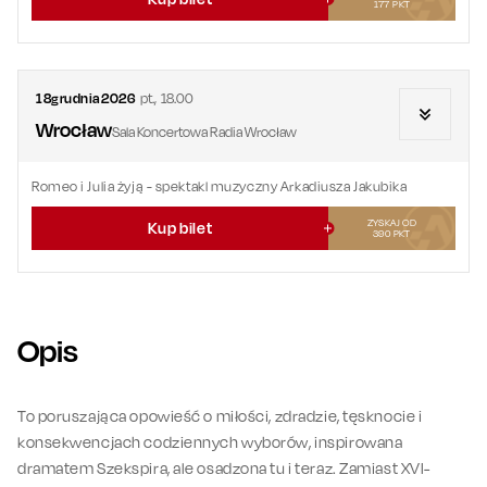
177
PKT
18
grudnia
2026
pt.
,
18.00
Wrocław
Sala Koncertowa Radia Wrocław
Romeo i Julia żyją - spektakl muzyczny Arkadiusza Jakubika
ZYSKAJ OD
Kup bilet
390
PKT
Opis
To poruszająca opowieść o miłości, zdradzie, tęsknocie i
konsekwencjach codziennych wyborów, inspirowana
dramatem Szekspira, ale osadzona tu i teraz. Zamiast XVI-