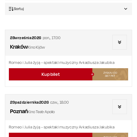
Sortuj
28
września
2026
pon.
,
17.00
Kraków
Kino Kijów
Romeo i Julia żyją - spektakl muzyczny Arkadiusza Jakubika
ZYSKAJ OD
Kup bilet
387
PKT
29
października
2026
czw.
,
18.00
Poznań
Kino Teatr Apollo
Romeo i Julia żyją - spektakl muzyczny Arkadiusza Jakubika