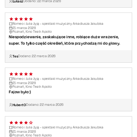
Łukasz
Dodano:
22
marca
2026
Romeo i Julia żyją - spektakl muzyczny Arkadiusza Jakubika
21
marca
2026
Poznań, Kino Teatr Apollo
Niespodziewanie, zaskakujące inne, robiące duże wrażenie,
super. To tylko część określeń, która przychodzą mi do głowy.
Tes
Dodano:
22
marca
2026
Romeo i Julia żyją - spektakl muzyczny Arkadiusza Jakubika
21
marca
2026
Poznań, Kino Teatr Apollo
Fajow było:)
HubertO
Dodano:
22
marca
2026
Romeo i Julia żyją - spektakl muzyczny Arkadiusza Jakubika
21
marca
2026
Poznań, Kino Teatr Apollo