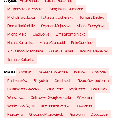
Artyści:
Artur Barciś
Łukasz Płoszajski
Małgorzata Ostrowska
Magdalena Kumorek
Michalina Łabacz
Katarzyna Ucherska
Tomasz Dedek
Dominika Kachlik
Szymon Majewski
Milena Suszyńska
Michał Piela
Olga Borys
Emilia Komarnicka
Natalia Kukulska
Marek Cichucki
Pola Gonciarz
Aleksander Machalica
Łukasz Drapała
Jan Emil Młynarski
Tomasz Kukurba
Miasta:
Gostyń
Rawa Mazowiecka
Kraków
Ostróda
Radzionków
Białystok
Grudziądz
Rzeszów - Jasionka
Bielany Wrocławskie
Zawiercie
Myślibórz
Braniewo
Warszawa
Ostrowiec Świętokrzyski
Wołomin
Wodzisław Śląski
Kazimierza Wielka
Jaworzno
Pszczyna
Grodzisk Mazowiecki
Garwolin
Dobczyce