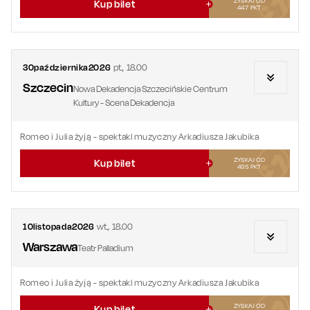
ZYSKAJ OD
Kup bilet
447
PKT
30
października
2026
pt.
,
18.00
Szczecin
Nowa Dekadencja Szczecińskie Centrum
Kultury - Scena Dekadencja
Romeo i Julia żyją - spektakl muzyczny Arkadiusza Jakubika
ZYSKAJ OD
Kup bilet
495
PKT
10
listopada
2026
wt.
,
18.00
Warszawa
Teatr Palladium
Romeo i Julia żyją - spektakl muzyczny Arkadiusza Jakubika
ZYSKAJ OD
Kup bilet