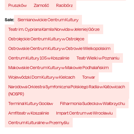
Pruszków
Zamość
Racibórz
Sale:
Siemianowickie Centrum Kultury
Teatr im. Cypriana Kamila Norwida w Jeleniej Górze
Ostrołęckie Centrum Kultury w Ostrołęce
Ostrowskie Centrum Kultury w Ostrowie Wielkopolskim
Centrum Kultury 105 w Koszalinie
Teatr Wielki w Poznaniu
Makowskie Centrum Kultury w Makowie Podhalańskim
Wojewódzki Dom Kultury w Kielcach
Torwar
Narodowa Orkiestra Symfoniczna Polskiego Radia w Katowicach
(NOSPR)
Terminal Kultury Gocław
Filharmonia Sudecka w Wałbrzychu
Amfiteatr w Koszalinie
Impart Centrum we Wrocławiu
Centrum Kulturalne w Przemyślu