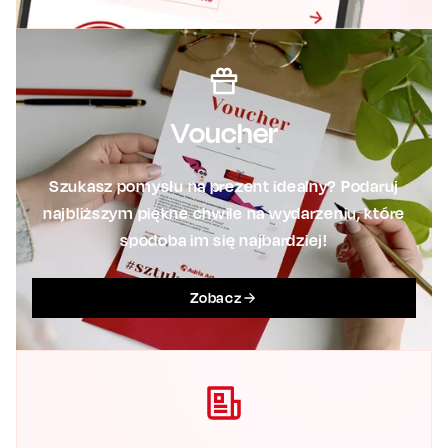
Voucher
Szukasz pomysłu na prezent idealny? Podaruj
najbliższym piękne chwile na wydarzeniu, które
spodoba im się najbardziej!
Zobacz