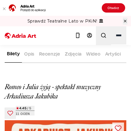
Adria Art
Otwórz
Przejdź do aplikacji
Sprawdź Teatralne Lato w PKiN! 🏛️
Bilety
Opis
Recenzje
Zdjęcia
Wideo
Artyści
ADRIA ART
REPERTUAR
ROMEO I JULIA ŻYJĄ - SPEKTAKL
Szukaj
Romeo i Julia żyją - spektakl muzyczny
Arkadiusza Jakubika
4.45
/ 5
11
OCEN