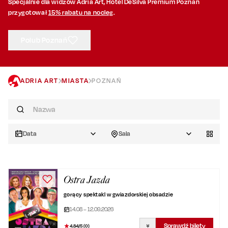
Specjalnie dla widzów Adria Art, Hotel DeSilva Premium Poznań
przygotował
15% rabatu na nocleg
.
Polub Poznań
ADRIA ART
MIASTA
POZNAŃ
Data
Sala
Ostra Jazda
gorący spektakl w gwiazdorskiej obsadzie
14.08 – 12.09.2026
Sprawdź bilety
4.84
/5 (
0
)