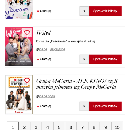
Sprawdź bilety
4.89
/5 (
0
)
Wstyd
komedia „Teściowie” w wersji teatralnej
28.08 – 28.08.2026
Sprawdź bilety
4.73
/5 (
0
)
Grupa MoCarta - ALE KINO! czyli
muzyka filmowa wg Grupy MoCarta
28.08.2026
Sprawdź bilety
4.86
/5 (
0
)
1
2
3
4
5
6
7
8
9
10