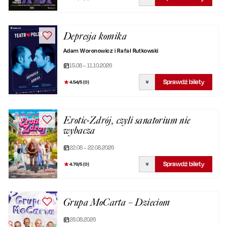
Depresja komika
Adam Woronowicz i Rafał Rutkowski
15.08 – 11.10.2026
Sprawdź bilety
4.54
/5 (
0
)
Erotic-Zdrój, czyli sanatorium nie
wybacza
22.08 – 22.08.2026
Sprawdź bilety
4.76
/5 (
0
)
Grupa MoCarta – Dzieciom
28.08.2026