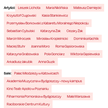
Artyści:
Leszek Lichota
Maria Niklińska
Mateusz Damięcki
Krzysztof Cugowski
Kasia Stankiewicz
Przemysław Borkowski z Kabaretu Moralnego Niepokoju
Sebastian Cybulski
Katarzyna Żak
Cezary Żak
Marcin Mroczek
Mirosław Kropielnicki
Dominika Kachlik
Maciej Stuhr
Joanna Moro
Roma Gąsiorowska
Katarzyna Grabowska
Pola Gonciarz
Wiktoria Gąsiewska
Arkadiusz Jakubik
Anna Guzik
Sale:
Pałac Młodzieży w Katowicach
Akademia Muzyczna w Bydgoszczy - nowy kampus
Kino Teatr Apollo w Poznaniu
Filharmonia Pomorska w Bydgoszczy
Mała Warszawa
Raciborskie Centrum Kultury