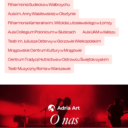
Filharmonia Sudecka w Wałbrzychu
Aula im. Anny Wasilewskiej w Olsztynie
Filharmonia Kameralna im. Witolda Lutosławskiego w Łomży
Aula Collegium Polonicum w Słubicach
Aula UAM w Kaliszu
Teatr im. Juliusza Osterwy w Gorzowie Wielkopolskim
Mrągowskie Centrum Kultury w Mrągowie
Centrum Tradycji Hutnictwa w Ostrowcu Świętokrzyskim
Teatr Muzyczny Roma w Warszawie
O nas