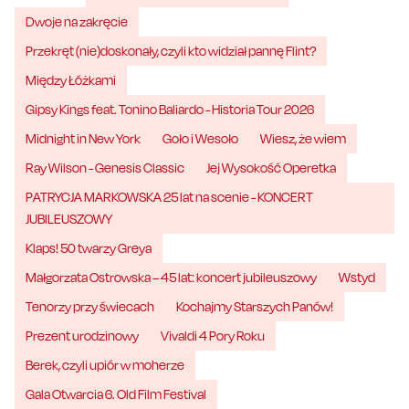
Dwoje na zakręcie
Przekręt (nie)doskonały, czyli kto widział pannę Flint?
Między Łóżkami
Gipsy Kings feat. Tonino Baliardo - Historia Tour 2026
Midnight in New York
Goło i Wesoło
Wiesz, że wiem
Ray Wilson - Genesis Classic
Jej Wysokość Operetka
PATRYCJA MARKOWSKA 25 lat na scenie - KONCERT
JUBILEUSZOWY
Klaps! 50 twarzy Greya
Małgorzata Ostrowska – 45 lat: koncert jubileuszowy
Wstyd
Tenorzy przy świecach
Kochajmy Starszych Panów!
Prezent urodzinowy
Vivaldi 4 Pory Roku
Berek, czyli upiór w moherze
Gala Otwarcia 6. Old Film Festival