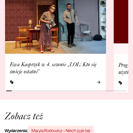
Ewa Kasprzyk w 4. sezonie „LOL: Kto się
Progra
śmieje ostatni”
użytko
Zobacz też
Wydarzenia:
Maryla Rodowicz – Niech żyje bal