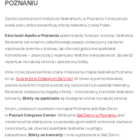
POZNANIU
Oprócz publicznych instytucji teatralnych, w Poznaniu funkcjonuje
wiele scen, które prezentują ofertę teatralną z całej Polski.
Kino teatr Apollo w Poznaniu
spełnia dwie funkcje: kinową i teatralną.
Na scenie we wnętrzu zabytkowego pasażu zobaczymy zarówno
najnowsze premiery kinowe, jak również gościnne spektakle
komediowe – zazwyczaj z repertuaru teatrów warszawskich. Sprawdź
repertuar na naszej stronie i zarezerwuj bilety.
Inne, mniej powszechnie znane miejsca na mapie teatralnej Poznania
to np.
Aula Artis w Collegium Da Vinci
. W nowo wyremontowanej
scenie Aula Artis można wybrać się na koncert lub spektakl teatralny.
Na scenie zobaczymy bogatą ofertę – monodramy, komedie teatralne i
Bilety na spektakle
koncerty.
są dostępne online na naszej stronie.
Innym, ciekawym punktem na mapie Poznania jest Sala Ziemi
Poznań Congress Center
w
. Widownia
Sali Ziemi w Poznaniu
jest
niesamowicie elastyczna, co pozwala zgromadzić widownie zarówno
na koncerty, jak również spektakle teatralne i występy
Bilety na koncerty
kabaretowe.
i inne wydarzenia w Sali Ziemi