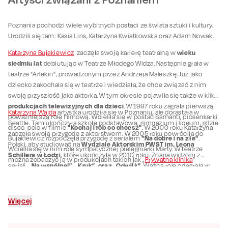
Poznania pochodzi wiele wybitnych postaci ze świata sztuki i kultury.
Urodzili się tam: Kasia Lins, Katarzyna Kwiatkowska oraz Adam Nowak.
wieku
Katarzyna Bujakiewicz
zaczęła swoją karierę teatralną w
siedmiu lat
debiutując w Teatrze Młodego Widza. Następnie grała w
teatrze "Arlekin", prowadzonym przez Andrzeja Maleszkę. Już jako
dziecko zakochała się w teatrze i wiedziała, że chce związać z nim
swoją przyszłość jako aktorka. W tym okresie pojawiła się także w kilku
produkcjach telewizyjnych dla dzieci
. W 1997 roku zagrała pierwszą
Katarzyna Wajda
artystka urodziła się w Poznaniu, ale dorastała w
poważniejszą rolę filmową. Wcieliła się w postać Samanti, piosenkarki
Seattle. Tam ukończyła szkołę podstawową, gimnazjum i liceum, gdzie
"Kochaj i rób co chcesz"
disco-polo w filmie
. W 2000 roku Katarzyna
zaczęła swoją przygodę z aktorstwem. W 2005 roku powróciła do
"Na dobre i na złe"
Bujakiewicz rozpoczęła przygodę z serialem
.
Wydziale Aktorskim PWST im. Leona
Polski, aby studiować na
Wcieliła się w nim rolę sympatycznej pielęgniarki Marty. W teatrze
Schillera w Łodzi
, które ukończyła w 2010 roku. Znana widzom z
można zobaczyć ją w produkcjach takich jak „
Prywatna klinika
”
„Na wspólnej”, „Kruk”,
oraz „Odwilż”.
seriali
Ważną rolę odegrała w
„Jestem Bogiem” jako żona Magika.
2012 roku w filmie
W teatrze
występuje w spektaklu komediowym „
Barabuum!”
Więcej