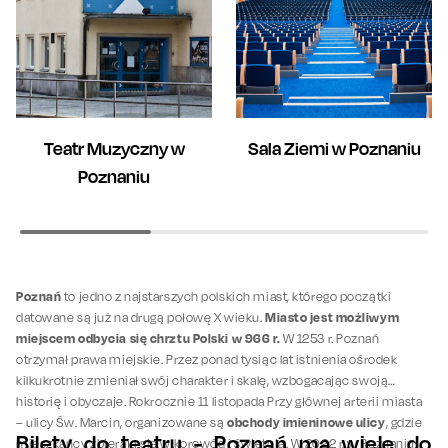
Teatr Muzyczny w
Sala Ziemi w Poznaniu
Poznaniu
Poznań
to jedno z najstarszych polskich miast, którego początki
Miasto jest możliwym
datowane są już na drugą połowę X wieku.
miejscem odbycia się chrztu Polski w 966 r.
W 1253 r. Poznań
otrzymał prawa miejskie. Przez ponad tysiąc lat istnienia ośrodek
kilkukrotnie zmieniał swój charakter i skalę, wzbogacając swoją
historię i obyczaje. Rokrocznie 11 listopada Przy głównej arterii miasta
obchody imieninowe ulicy
– ulicy Św. Marcin, organizowane są
, gdzie
Bilety do teatru - Poznań ma wiele do
mieszkańcy zbierają się w korowód i świętują. W 2022 r. w Poznaniu