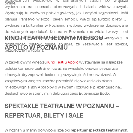
akustycznych wieczorów w kameralnych salach, po większe
online.
wydarzenia na scenach plenerowych i halach widowiskowych.
Występują tu zarówno polskie gwiazdy, jak i artyści zagraniczni. Jeśli
planują Państwo wieczór pełen emocji, warto sprawdzić bilety na
wydarzenia kulturalne w Poznaniu i wybrać wydarzenie dopasowane
do własnych upodobań. Kultura w Poznaniu ma wiele twarzy - od
KINO I TEATR W JEDNYM MIEJSCU -
klasycznych spektakli teatralnych po nowoczesną rozrywkę, a
dostępność biletów online sprawia, że rezerwacja jest szybka,
APOLLO W POZNANIU
bezpieczna i wygodna.
W zabytkowym wnętrzu
Kino Teatru Apollo
wystawiane są najlepsze,
polskie komedie teatralne i uważnie wyselekcjonowany repertuar
kinowy, który zapewni doskonałą rozrywkę każdemu widzowi. W
zabytkowym wnętrzu można przenieść się w czasie do okresu
międzywojnia, gdy Apollo było w swoim rozkwicie, prezentując na
deskach swojej sceny m.in debiutującego Eugeniusza Bodo.
SPEKTAKLE TEATRALNE W POZNANIU –
REPERTUAR, BILETY I SALE
repertuar spektakli teatralnych
W Poznaniu mamy do wyboru szeroki
.