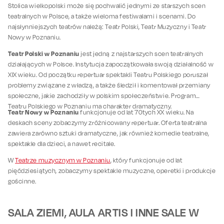
Stolica wielkopolski może się pochwalić jednymi ze starszych scen
teatralnych w Polsce, a także wieloma festiwalami i scenami. Do
najsłynniejszych teatrów należą: Teatr Polski, Teatr Muzyczny i Teatr
Nowy w Poznaniu.
Teatr Polski w Poznaniu
jest jedną z najstarszych scen teatralnych
działających w Polsce. Instytucja zapoczątkowała swoją działalność w
XIX wieku. Od początku repertuar spektakli Teatru Polskiego poruszał
problemy związane z władzą, a także śledził i komentował przemiany
społeczne, jakie zachodziły w polskim społeczeństwie. Program
Teatru Polskiego w Poznaniu ma charakter dramatyczny.
Teatr Nowy w Poznaniu
funkcjonuje od lat 70tych XX wieku. Na
deskach sceny zobaczymy zróżnicowany repertuar. Oferta teatralna
zawiera zarówno sztuki dramatyczne, jak również komedie teatralne,
spektakle dla dzieci, a nawet recitale.
W
Teatrze muzycznym w Poznaniu
, który funkcjonuje od lat
pięćdziesiątych, zobaczymy spektakle muzyczne, operetki i produkcje
gościnne.
SALA ZIEMI, AULA ARTIS I INNE SALE W