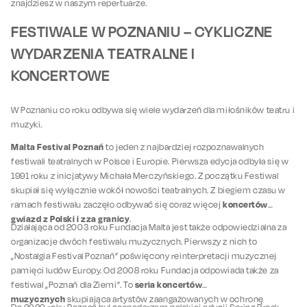
znajdziesz w naszym repertuarze.
FESTIWALE W POZNANIU – CYKLICZNE
WYDARZENIA TEATRALNE I
KONCERTOWE
W Poznaniu co roku odbywa się wiele wydarzeń dla miłośników teatru i
muzyki.
Malta Festival Poznań
to jeden z najbardziej rozpoznawalnych
festiwali teatralnych w Polsce i Europie. Pierwsza edycja odbyła się w
1991 roku z inicjatywy Michała Merczyńskiego. Z początku Festiwal
skupiał się wyłącznie wokół nowości teatralnych. Z biegiem czasu w
koncertów
ramach festiwalu zaczęło odbywać się coraz więcej
gwiazd z Polski i zza granicy
.
Działająca od 2003 roku Fundacja Malta jest także odpowiedzialna za
organizacje dwóch festiwalu muzycznych. Pierwszy z nich to
„Nostalgia Festival Poznań” poświęcony reinterpretacji muzycznej
pamięci ludów Europy. Od 2008 roku Fundacja odpowiada także za
seria koncertów
festiwal „Poznań dla Ziemi”. To
muzycznych
skupiająca artystów zaangażowanych w ochronę