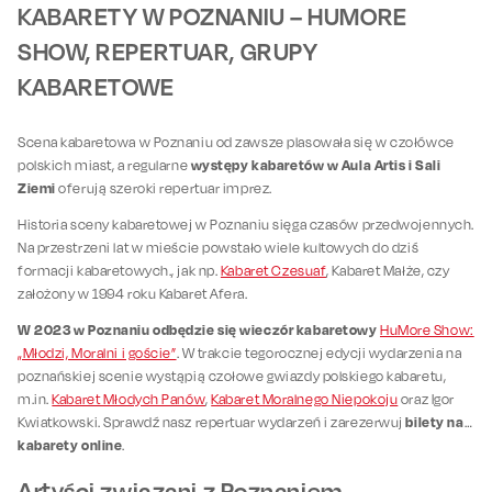
KABARETY W POZNANIU – HUMORE
SHOW, REPERTUAR, GRUPY
KABARETOWE
Scena kabaretowa w Poznaniu od zawsze plasowała się w czołówce
występy kabaretów w Aula Artis i Sali
polskich miast, a regularne
Ziemi
oferują szeroki repertuar imprez.
Historia sceny kabaretowej w Poznaniu sięga czasów przedwojennych.
Na przestrzeni lat w mieście powstało wiele kultowych do dziś
formacji kabaretowych., jak np.
Kabaret Czesuaf
, Kabaret Małże, czy
założony w 1994 roku Kabaret Afera.
W 2023 w Poznaniu odbędzie się wieczór kabaretowy
HuMore Show:
„Młodzi, Moralni i goście”
. W trakcie tegorocznej edycji wydarzenia na
poznańskiej scenie wystąpią czołowe gwiazdy polskiego kabaretu,
m.in.
Kabaret Młodych Panów
,
Kabaret Moralnego Niepokoju
oraz Igor
bilety na
Kwiatkowski. Sprawdź nasz repertuar wydarzeń i zarezerwuj
kabarety online
.
Artyści związani z Poznaniem