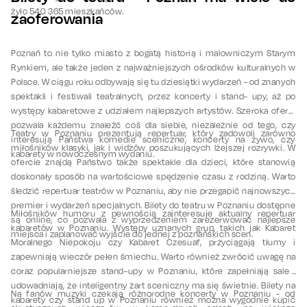
żyło 540 365 mieszkańców.
zaoferowania
Poznań to nie tylko miasto z bogatą historią i malowniczym Starym
Rynkiem, ale także jeden z najważniejszych ośrodków kulturalnych w
Polsce. W ciągu roku odbywają się tu dziesiątki wydarzeń - od znanych
spektakli i festiwali teatralnych, przez koncerty i stand- upy, aż po
występy kabaretowe z udziałem najlepszych artystów. Szeroka oferta
pozwala każdemu znaleźć coś dla siebie, niezależnie od tego, czy
Teatry w Poznaniu prezentują repertuar, który zadowoli zarówno
interesują Państwa komedie sceniczne, koncerty na żywo, czy
miłośników klasyki, jak i widzów poszukujących lżejszej rozrywki. W
kabarety w nowoczesnym wydaniu.
ofercie znajdą Państwo także spektakle dla dzieci, które stanowią
doskonały sposób na wartościowe spędzenie czasu z rodziną. Warto
śledzić repertuar teatrów w Poznaniu, aby nie przegapić najnowszych
premier i wydarzeń specjalnych. Bilety do teatru w Poznaniu dostępne
Miłośników humoru z pewnością zainteresuje aktualny repertuar
są online, co pozwala z wyprzedzeniem zarezerwować najlepsze
kabaretów w Poznaniu. Występy uznanych grup, takich jak Kabaret
miejsca i zaplanować wyjście do jednej z poznańskich scen.
Moralnego Niepokoju czy Kabaret Czesuaf, przyciągają tłumy i
zapewniają wieczór pełen śmiechu. Warto również zwrócić uwagę na
coraz popularniejsze stand-upy w Poznaniu, które zapełniają sale i
udowadniają, że inteligentny żart sceniczny ma się świetnie. Bilety na
Na fanów muzyki czekają różnorodne koncerty w Poznaniu - od
kabarety czy stand up w Poznaniu również można wygodnie kupić