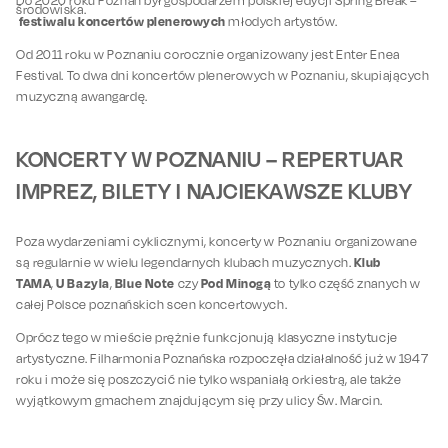
Do 2020 roku Poznań był gospodarzem polskiej edycji Spring Break –
środowiska.
festiwalu koncertów plenerowych
młodych artystów.
Od 2011 roku w Poznaniu corocznie organizowany jest Enter Enea
Festival. To dwa dni koncertów plenerowych w Poznaniu, skupiających
muzyczną awangardę.
KONCERTY W POZNANIU – REPERTUAR
IMPREZ, BILETY I NAJCIEKAWSZE KLUBY
Poza wydarzeniami cyklicznymi, koncerty w Poznaniu organizowane
Klub
są regularnie w wielu legendarnych klubach muzycznych.
TAMA
U Bazyla
Blue Note
Pod Minogą
,
,
czy
to tylko część znanych w
całej Polsce poznańskich scen koncertowych.
Oprócz tego w mieście prężnie funkcjonują klasyczne instytucje
artystyczne. Filharmonia Poznańska rozpoczęła działalność już w 1947
roku i może się poszczycić nie tylko wspaniałą orkiestrą, ale także
wyjątkowym gmachem znajdującym się przy ulicy Św. Marcin.