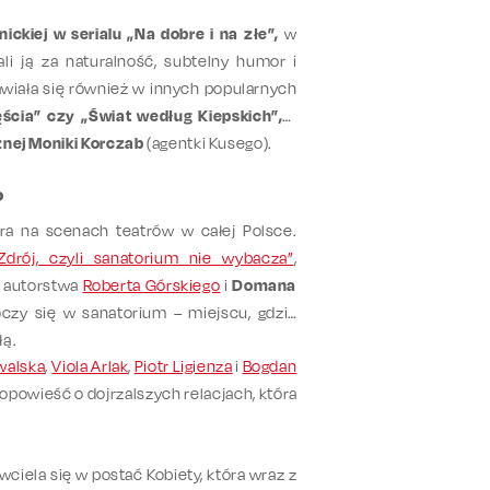
ckiej w serialu „Na dobre i na złe”,
w
i ją za naturalność, subtelny humor i
awiała się również w innych popularnych
ścia” czy „Świat według Kiepskich”,
a
cznej Moniki Korczab
(agentki Kusego).
?
gra na scenach teatrów w całej Polsce.
-Zdrój, czyli sanatorium nie wybacza”
,
m autorstwa
Roberta Górskiego
i
Domana
oczy się w sanatorium – miejscu, gdzie
łą.
walska
,
Viola Arlak
,
Piotr Ligienza
i
Bogdan
opowieść o dojrzalszych relacjach, która
.
ciela się w postać Kobiety, która wraz z