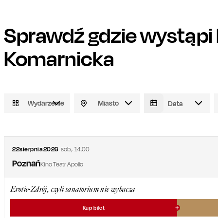
Sprawdź gdzie wystąpi
Komarnicka
Wydarzenie
Miasto
22
sierpnia
2026
sob.
,
14.00
Poznań
Kino Teatr Apollo
Erotic-Zdrój, czyli sanatorium nie wybacza
Kup bilet