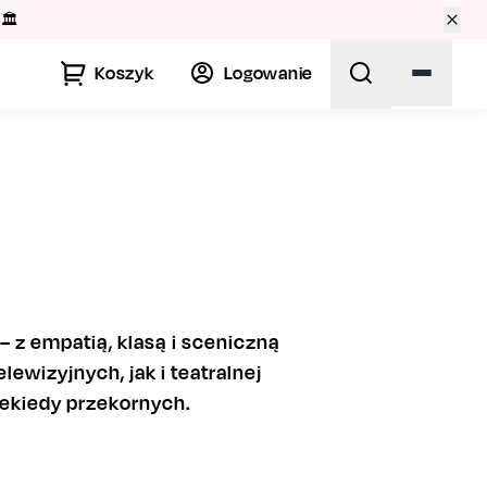
🏛️
Koszyk
Logowanie
 z empatią, klasą i sceniczną
ewizyjnych, jak i teatralnej
niekiedy przekornych.