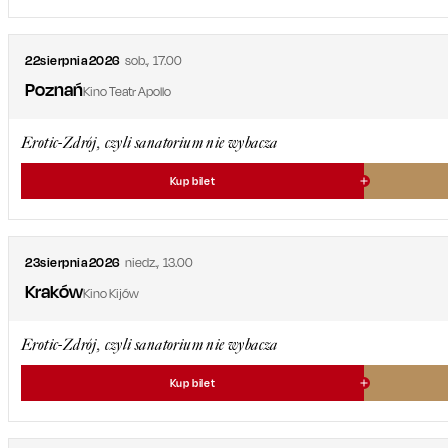
22
sierpnia
2026
sob.
,
17.00
Poznań
Kino Teatr Apollo
Erotic-Zdrój, czyli sanatorium nie wybacza
Kup bilet
23
sierpnia
2026
niedz.
,
13.00
Kraków
Kino Kijów
Erotic-Zdrój, czyli sanatorium nie wybacza
Kup bilet