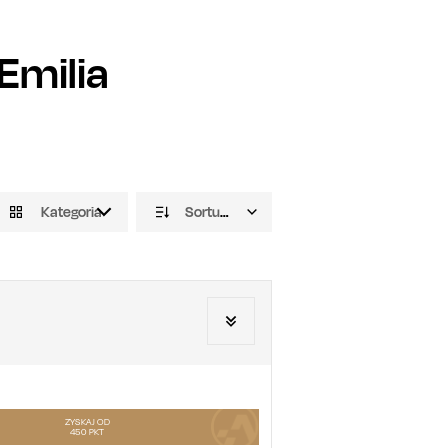
Emilia
Kategoria
Sortuj domyślnie
ZYSKAJ OD
450
PKT