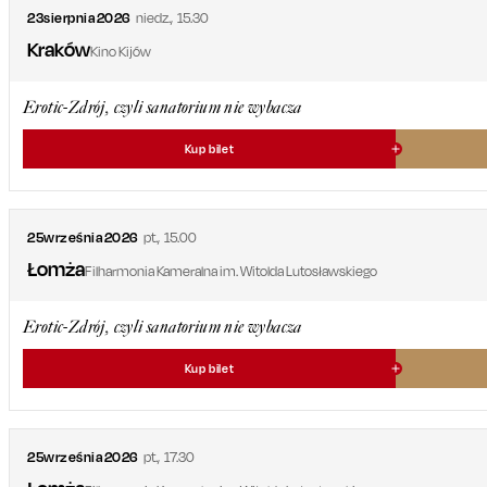
23
sierpnia
2026
niedz.
,
15.30
Kraków
Kino Kijów
Erotic-Zdrój, czyli sanatorium nie wybacza
Kup bilet
25
września
2026
pt.
,
15.00
Łomża
Filharmonia Kameralna im. Witolda Lutosławskiego
Erotic-Zdrój, czyli sanatorium nie wybacza
Kup bilet
25
września
2026
pt.
,
17.30