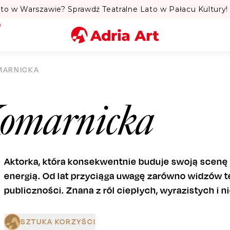
to w Warszawie? Sprawdź Teatralne Lato w Pałacu Kultury! 
Miasto
OMARNICKA
Kategoria
omarnicka
Szukaj
Aktorka, która konsekwentnie buduje swoją scenę –
energią. Od lat przyciąga uwagę zarówno widzów tel
publiczności. Znana z ról ciepłych, wyrazistych i 
SZTUKA KORZYŚCI