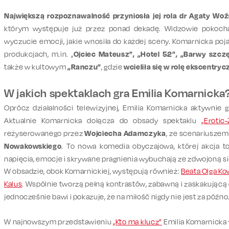
Największą rozpoznawalność przyniosła jej rola dr Agaty Woźni
którym występuje już przez ponad dekadę. Widzowie pokochal
wyczucie emocji, jakie wnosiła do każdej sceny. Komarnicka poj
produkcjach, m.in. „
Ojciec Mateusz”, „Hotel 52”, „Barwy szczę
także w kultowym
„Ranczu”
, gdzie
wcieliła się w rolę ekscentry
W jakich spektaklach gra Emilia Komarnicka
Oprócz działalności telewizyjnej, Emilia Komarnicka aktywnie 
Aktualnie Komarnicka dołącza do obsady spektaklu
„Erotic
reżyserowanego przez
Wojciecha Adamczyka
, ze scenariusze
Nowakowskiego
. To nowa komedia obyczajowa, której akcja t
napięcia, emocje i skrywane pragnienia wybuchają ze zdwojoną si
W obsadzie, obok Komarnickiej, występują również:
Beata Olga Ko
Kalus
. Wspólnie tworzą pełną kontrastów, zabawną i zaskakującą 
jednocześnie bawi i pokazuje, że na miłość nigdy nie jest za późno
W najnowszym przedstawieniu
„Kto ma klucz”
Emilia Komarnicka w