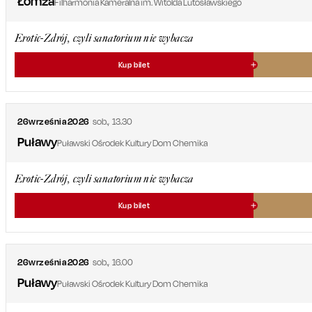
Łomża
Filharmonia Kameralna im. Witolda Lutosławskiego
Erotic-Zdrój, czyli sanatorium nie wybacza
Kup bilet
26
września
2026
sob.
,
13.30
Puławy
Puławski Ośrodek Kultury Dom Chemika
Erotic-Zdrój, czyli sanatorium nie wybacza
Kup bilet
26
września
2026
sob.
,
16.00
Puławy
Puławski Ośrodek Kultury Dom Chemika