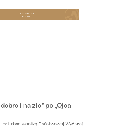
ZYSKAJ OD
327
PKT
dobre i na złe” po „Ojca
. Jest absolwentką Państwowej Wyższej