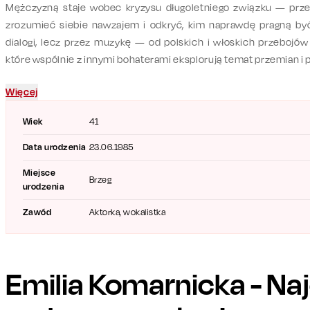
Mężczyzną staje wobec kryzysu długoletniego związku — prze
zrozumieć siebie nawzajem i odkryć, kim naprawdę pragną być.
dialogi, lecz przez muzykę — od polskich i włoskich przebojów
które wspólnie z innymi bohaterami eksplorują temat przemian i p
Więcej
Wiek
41
Data urodzenia
23.06.1985
Miejsce
Brzeg
urodzenia
Zawód
Aktorka, wokalistka
Emilia Komarnicka
- Na