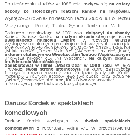
Po ukończeniu studiów w 1988 roku związał się
na cztery
sezony ze stołecznym Teatrem Rampa na Targówku
.
Występował również na deskach Teatru Studio Buffo, Teatru
Muzycznego „Roma”, Teatru Syrena, Teatru na Woli im.
Tadeusza Łomnickiego. W 1991 roku
dołączył do obsady
Kariera Dariusz Kordka
na małym ekranie
obejmuje liczne
uwielbianego musicalu „Metro”
w reżyserii Janusza
występy w popularnych produkcjach telewizyjnych, takich jak
Józefowicza. Przez dwa sezony artystyczne, od roku 1995, był
„M jak miłość”, „Ojciec Mateusz”, „Na dobre i na złe”, „Klan”,
aktorem etatowym we Wrocławskim Teatrze Współczesnym
„Pierwsza miłość” czy „Na Wspólnej”.
Na dużym ekranie
im. Edmunda Wiercińskiego
.
zadebiutował w filmie „Maskarada” w 1986 roku
. W jego
Prowadzi
swoją stronę internetową
, na której zamieszcza
filmografii można również znaleźć takie tytuły jak „Kroll”,
materiały z różnych etapów jego twórczości oraz aktualne
„Sztos”, „Poranek kojota” oraz „1920 Bitwa warszawska”.
informacje o projektach, przy których pracuje.
Dariusz Kordek w spektaklach
komediowych
Dariusz Kordek występuje w
dwóch spektaklach
komediowych
z repertuaru Adria Art. W przedstawieniu