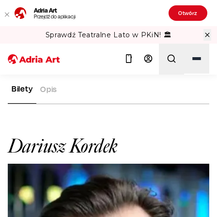
Adria Art
Otwórz
Przejdź do aplikacji
Sprawdź Teatralne Lato w PKiN! 🏛️
Bilety
Opis
ADRIA ART
ARTYŚCI
DARIUSZ KORDEK
Szukaj
Dariusz Kordek