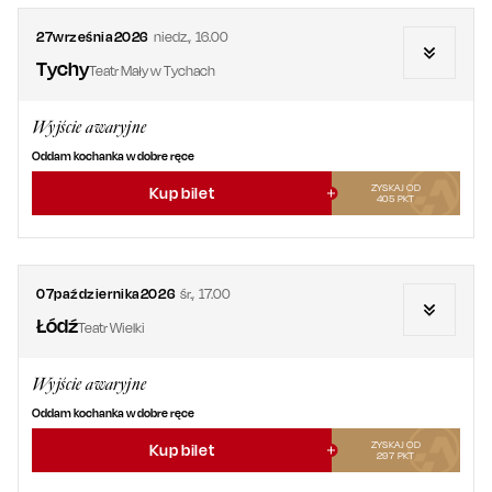
27
września
2026
niedz.
,
16.00
Tychy
Teatr Mały w Tychach
Wyjście awaryjne
Oddam kochanka w dobre ręce
ZYSKAJ OD
Kup bilet
405
PKT
07
października
2026
śr.
,
17.00
Łódź
Teatr Wielki
Wyjście awaryjne
Oddam kochanka w dobre ręce
ZYSKAJ OD
Kup bilet
297
PKT