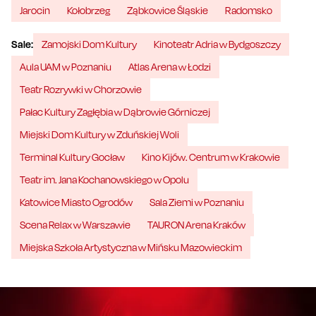
Jarocin
Kołobrzeg
Ząbkowice Śląskie
Radomsko
Sale:
Zamojski Dom Kultury
Kinoteatr Adria w Bydgoszczy
Aula UAM w Poznaniu
Atlas Arena w Łodzi
Teatr Rozrywki w Chorzowie
Pałac Kultury Zagłębia w Dąbrowie Górniczej
Miejski Dom Kultury w Zduńskiej Woli
Terminal Kultury Gocław
Kino Kijów. Centrum w Krakowie
Teatr im. Jana Kochanowskiego w Opolu
Katowice Miasto Ogrodów
Sala Ziemi w Poznaniu
Scena Relax w Warszawie
TAURON Arena Kraków
Miejska Szkoła Artystyczna w Mińsku Mazowieckim