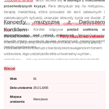
„
Cudowna terapia
” aktor wciela się
w jednego z małżonków
przechodzących kryzys
. Para decyduje się na nietypową
terapię małżeńską, która prowadzi do serii zabawnych i
zaskakujących sytuacji, ukazując absurdy życia we dwoje. Z
Koncerty muzyczne z Dariuszem
kolei w realizacji „
Wyjście awaryjne – oddam kochanka w dobre
Kordkiem
ręce
” Dariusz Kordek odgrywa
postać uwikłaną w
skomplikowaną sieć relacji miłosnych
. Niespodziewany
Dariusz Kordek
wnosi do koncertu
Perły muzyki rozrywkowej
powrót męża wywołuje lawinę komicznych nieporozumień
charakterystyczną, dojrzałą interpretację i muzyczną głębię,
między kochankami.
która idealnie kontrastuje z bardziej ekstrawaganckim tonem
widowiska. Jego udział podkreśla uniwersalny wymiar
repertuaru — od wzruszenia po radosną celebrację melodii,
które łączą pokolenia.
Więcej
Wiek
61
Data urodzenia
25.01.1965
Miejsce
Warszawa
urodzenia