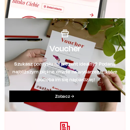
Voucher
Szukasz pomysłu na prezent idealny? Podaruj
najbliższym piękne chwile na wydarzeniu, które
spodoba im się najbardziej!
Zobacz