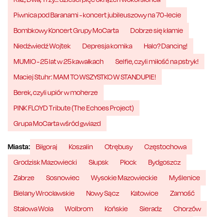
Piwnica pod Baranami - koncert jubileuszowy na 70-lecie
Bombkowy Koncert Grupy MoCarta
Dobrze się kłamie
Niedźwiedź Wojtek
Depresja komika
Halo? Dancing!
MUMIO - 25 lat w 25 kawałkach
Selfie, czyli miłość na pstryk!
Maciej Stuhr: MAM TO WSZYSTKO W STANDUPIE!
Berek, czyli upiór w moherze
PINK FLOYD Tribute (The Echoes Project)
Grupa MoCarta wśród gwiazd
Miasta:
Biłgoraj
Koszalin
Otrębusy
Częstochowa
Grodzisk Mazowiecki
Słupsk
Płock
Bydgoszcz
Zabrze
Sosnowiec
Wysokie Mazowieckie
Myślenice
Bielany Wrocławskie
Nowy Sącz
Katowice
Zamość
Stalowa Wola
Wolbrom
Końskie
Sieradz
Chorzów