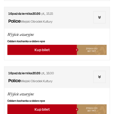
16
października
2026
pt.
,
15.15
Police
Miejski Ośrodek Kultury
Wyjście awaryjne
Oddam kochanka w dobre ręce
ZYSKAJ OD
Kup bilet
387
PKT
16
października
2026
pt.
,
18.00
Police
Miejski Ośrodek Kultury
Wyjście awaryjne
Oddam kochanka w dobre ręce
ZYSKAJ OD
Kup bilet
387
PKT