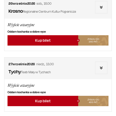
26
września
2026
sob.
,
16.00
Krosno
Regionalne Centrum Kultur Pogranicza
Wyjście awaryjne
Oddam kochanka w dobre ręce
ZYSKAJ OD
Kup bilet
240
PKT
27
września
2026
niedz.
,
13.00
Tychy
Teatr Mały w Tychach
Wyjście awaryjne
Oddam kochanka w dobre ręce
ZYSKAJ OD
Kup bilet
405
PKT