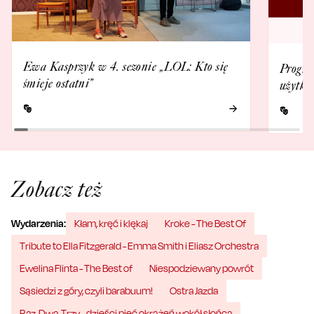
Ewa Kasprzyk w 4. sezonie „LOL: Kto się
Progra
śmieje ostatni”
użytko
Zobacz też
Wydarzenia:
Kłam, kręć i klękaj
Kroke - The Best Of
Tribute to Ella Fitzgerald - Emma Smith i Eliasz Orchestra
Ewelina Flinta - The Best of
Niespodziewany powrót
Sąsiedzi z góry, czyli barabuum!
Ostra Jazda
Raz, Dwa, Trzy… dzieści pięć okrążeń wokół słońca