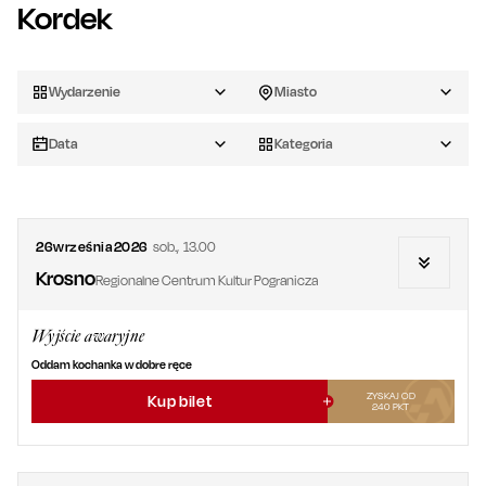
Kordek
Wydarzenie
Miasto
Data
Kategoria
26
września
2026
sob.
,
13.00
Krosno
Regionalne Centrum Kultur Pogranicza
Wyjście awaryjne
Oddam kochanka w dobre ręce
ZYSKAJ OD
Kup bilet
240
PKT