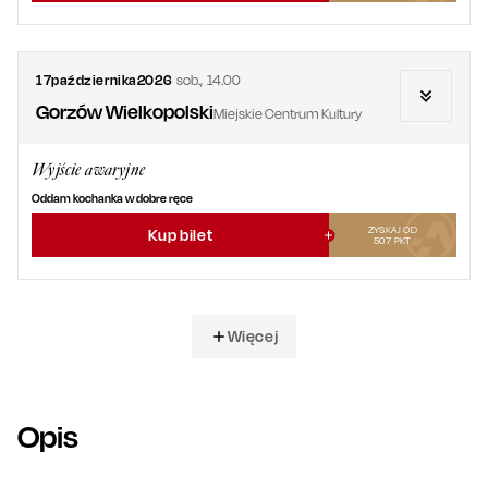
17
października
2026
sob.
,
14.00
Gorzów Wielkopolski
Miejskie Centrum Kultury
Wyjście awaryjne
Oddam kochanka w dobre ręce
ZYSKAJ OD
Kup bilet
507
PKT
Więcej
Opis