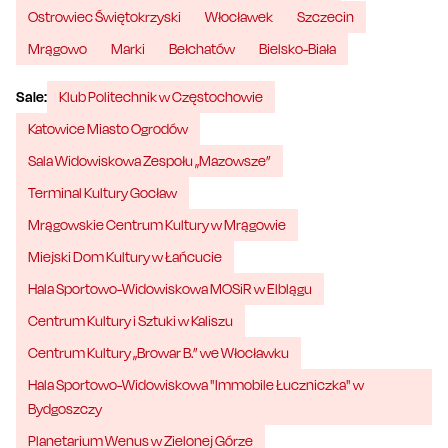
Ostrowiec Świętokrzyski
Włocławek
Szczecin
Mrągowo
Marki
Bełchatów
Bielsko-Biała
Sale:
Klub Politechnik w Częstochowie
Katowice Miasto Ogrodów
Sala Widowiskowa Zespołu „Mazowsze”
Terminal Kultury Gocław
Mrągowskie Centrum Kultury w Mrągowie
Miejski Dom Kultury w Łańcucie
Hala Sportowo-Widowiskowa MOSiR w Elblągu
Centrum Kultury i Sztuki w Kaliszu
Centrum Kultury „Browar B.” we Włocławku
Hala Sportowo-Widowiskowa "Immobile Łuczniczka" w
Bydgoszczy
Planetarium Wenus w Zielonej Górze