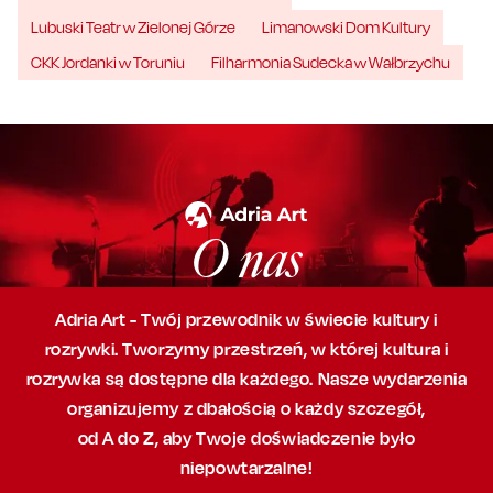
Lubuski Teatr w Zielonej Górze
Limanowski Dom Kultury
CKK Jordanki w Toruniu
Filharmonia Sudecka w Wałbrzychu
O nas
Adria Art - Twój przewodnik w świecie kultury i
rozrywki. Tworzymy przestrzeń,
w której
kultura i
rozrywka są dostępne dla każdego. Nasze wydarzenia
organizujemy
z dbałością
o każdy szczegół,
od A do Z, aby
Twoje doświadczenie było
niepowtarzalne!