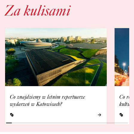
Za kulisami
Co znajdziemy w letnim repertuarze
Co rob
wydarzeń w Katowicach?
kultur