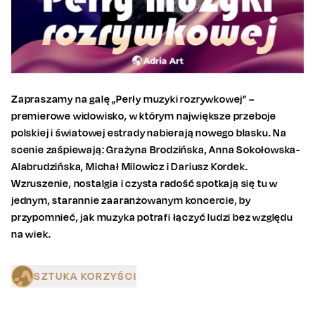
Zapraszamy na galę „Perły muzyki rozrywkowej” –
premierowe widowisko, w którym największe przeboje
polskiej i światowej estrady nabierają nowego blasku. Na
scenie zaśpiewają: Grażyna Brodzińska, Anna Sokołowska-
Alabrudzińska, Michał Milowicz i Dariusz Kordek.
Wzruszenie, nostalgia i czysta radość spotkają się tu w
jednym, starannie zaaranżowanym koncercie, by
przypomnieć, jak muzyka potrafi łączyć ludzi bez względu
na wiek.
SZTUKA KORZYŚCI