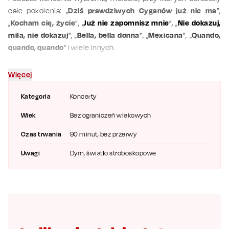
całe pokolenia: „
Dziś prawdziwych Cyganów już nie ma
”,
„
Kocham cię, życie
”,
„
Już nie zapomnisz mnie
”,
„
Nie dokazuj,
miła, nie dokazuj
”, „
Bella, bella donna
”, „
Mexicana
”, „
Quando,
quando, quando
” i wiele innych.
Wieczór poprowadzi Łukasz Lech – znany konferansjer i autor
Więcej
scenariusza, a na scenie pojawią się prawdziwe gwiazdy:
niekwestionowana dama polskiej sceny Grażyna Brodzińska,
Kategoria
Koncerty
Anna Sokołowska-Alabrudzińska, Michał Milowicz i Dariusz
Kordek. Każde z nich wniesie do koncertu odrębny kolor i
Wiek
Bez ograniczeń wiekowych
własny styl, tworząc wspólnie barwną opowieść o
Czas trwania
90 minut, bez przerwy
najpiękniejszych kartach muzyki rozrywkowej. Artystom
towarzyszy ośmioosobowa Orkiestra Kameralna MusicaLove
Uwagi
Dym, światło stroboskopowe
pod kierownictwem Macieja Niecia. Nowe opracowania
muzyczne podkreślą urok znanych tematów, zachowując ich
ponadczasowy charakter, a jednocześnie dodając świeżości i
koncertowego rozmachu.
„Perły muzyki rozrywkowej” to propozycja dla wszystkich,