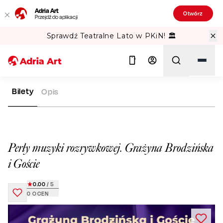
Adria Art
Otwórz
Przejdź do aplikacji
Sprawdź Teatralne Lato w PKiN! 🏛️
Bilety
Opis
ADRIA ART
REPERTUAR
PERŁY MUZYKI ROZRYWKOWEJ. GR
Szukaj
Perły muzyki rozrywkowej. Grażyna Brodzińska
i Goście
0.00
/ 5
0
OCEN