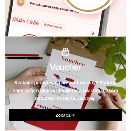
Voucher
Szukasz pomysłu na prezent idealny? Podaruj
najbliższym piękne chwile na wydarzeniu, które
spodoba im się najbardziej!
Zobacz