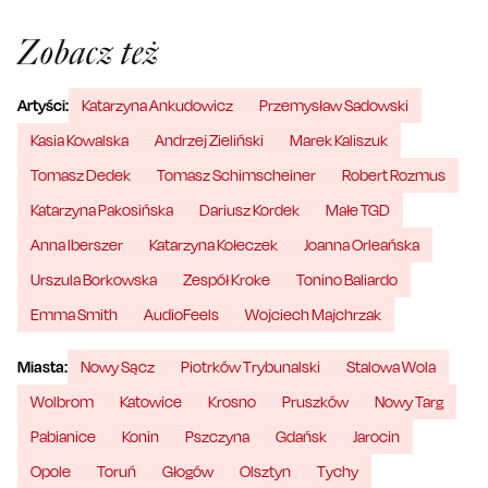
Zobacz też
Artyści:
Katarzyna Ankudowicz
Przemysław Sadowski
Kasia Kowalska
Andrzej Zieliński
Marek Kaliszuk
Tomasz Dedek
Tomasz Schimscheiner
Robert Rozmus
Katarzyna Pakosińska
Dariusz Kordek
Małe TGD
Anna Iberszer
Katarzyna Kołeczek
Joanna Orleańska
Urszula Borkowska
Zespół Kroke
Tonino Baliardo
Emma Smith
AudioFeels
Wojciech Majchrzak
Miasta:
Nowy Sącz
Piotrków Trybunalski
Stalowa Wola
Wolbrom
Katowice
Krosno
Pruszków
Nowy Targ
Pabianice
Konin
Pszczyna
Gdańsk
Jarocin
Opole
Toruń
Głogów
Olsztyn
Tychy