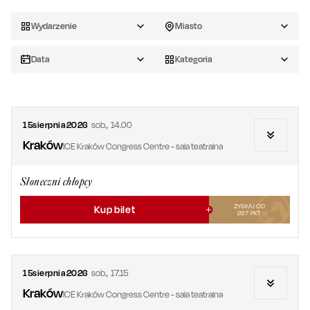
Wydarzenie
Miasto
Data
Kategoria
15
sierpnia
2026
sob.
,
14.00
Kraków
ICE Kraków Congress Centre - sala teatralna
Słoneczni chłopcy
ZYSKAJ OD
Kup bilet
297
PKT
15
sierpnia
2026
sob.
,
17.15
Kraków
ICE Kraków Congress Centre - sala teatralna