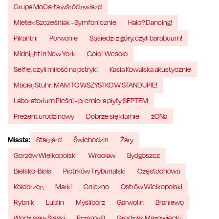
Grupa MoCarta wśród gwiazd
Mietek Szcześniak - Symfonicznie
Halo? Dancing!
Pikantni
Porwanie
Sąsiedzi z góry, czyli barabuum!
Midnight in New York
Goło i Wesoło
Selfie, czyli miłość na pstryk!
Kasia Kowalska akustycznie
Maciej Stuhr: MAM TO WSZYSTKO W STANDUPIE!
Laboratorium Pieśni - premiera płyty SEPTEM
Prezent urodzinowy
Dobrze się kłamie
żONa
Miasta:
Stargard
Świebodzin
Żary
Gorzów Wielkopolski
Wrocław
Bydgoszcz
Bielsko-Biała
Piotrków Trybunalski
Częstochowa
Kołobrzeg
Marki
Gniezno
Ostrów Wielkopolski
Rybnik
Lublin
Myślibórz
Garwolin
Braniewo
Wodzisław Śląski
Przemyśl
Grodzisk Mazowiecki