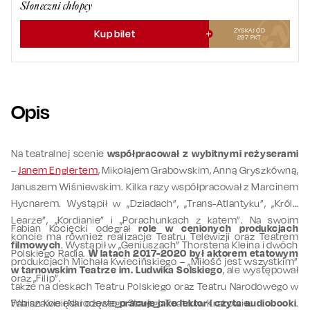
Słoneczni chłopcy
ZYSKAJ OD
Kup bilet
297
PKT
Opis
Na teatralnej scenie
współpracował z wybitnymi reżyserami
–
Janem Englertem
, Mikołajem Grabowskim, Anną Gryszkówną,
Januszem Wiśniewskim. Kilka razy współpracował z Marcinem
Hycnarem. Wystąpił w „Dziadach”, „Trans-Atlantyku”, „Królu
Learze”, „Kordianie” i „Porachunkach z katem”. Na swoim
Fabian Kocięcki odegrał
role w cenionych produkcjach
koncie ma również realizacje Teatru Telewizji oraz Teatrem
filmowych
. Wystąpił w „Geniuszach” Thorstena Kleina i dwóch
Polskiego Radia.
W latach 2017-2020 był aktorem etatowym
produkcjach Michała Kwiecińskiego – „Miłość jest wszystkim”
w tarnowskim Teatrze im. Ludwika Solskiego
, ale występował
oraz „Filip”.
także na deskach Teatru Polskiego oraz Teatru Narodowego w
Warszawie i Narodowego Starego Teatru w Krakowie.
Fabian Kocięcki często
pracuje jako lektor i czyta audiobooki
.