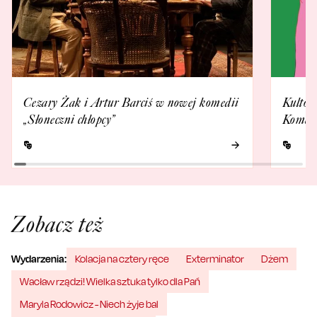
Cezary Żak i Artur Barciś w nowej komedii
Kultow
„Słoneczni chłopcy”
Komedi
Zobacz też
Wydarzenia:
Kolacja na cztery ręce
Exterminator
Dżem
Wacław rządzi! Wielka sztuka tylko dla Pań
Maryla Rodowicz - Niech żyje bal