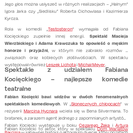
Jego głos można usłyszeć w różnych realizacjach – „Halnym”
Igora Jarka czy „Siedlisku” Roberta Cichowlasa i Kazimierza
Kyrcza.
Rola w komedii „
Testosteron
” wymagała od Fabiana
Kocięckiego zupełnie innej energii.
Spektakl Macieja
Wierzbickiego i Adama Krawczuka to opowieść o męskim
honorze i przyjaźni
, w którym nie zabrakło rozmów o
związkach oraz kobiecych złośliwościach. W spektaklu
występował również
Leszek Lichota
i
Michał Meyer
.
Spektakle z udziałem Fabiana
Kocięckiego – najlepsze komedie
teatralne
Fabian Kocięcki bawi widzów w dwóch fenomenalnych
spektaklach komediowych
. W „
Słonecznych chłopcach
” w
reżyserii
Marcina Hycnara
wciela się w Bena Silvermana. To
bratanek, a zarazem agent jednego z zapomnianych artystów.
Fabian Kocięcki występuje u boku
Cezarego Żaka
i
Artura
Fabian Kociecki to aktor, który w spektaklu
Dom Wariatów
Barcisia
w zabawnej historii o aktorskim duecie, który po latach