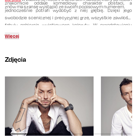
znakomicie oddaje komediowy charakter postaci, a
znów ma szansę wystąpić ze swoim popisowym numerem.
jednocześnie potrafi wydobyć z niej głębię. Dzięki jego
swobodzie scenicznej i precyzyjnej grze, wszystkie zawiłości
fabuły nabierają wyjątkowego kolorytu. W przedstawieniu
partnerują mu
Jan Wieczorkowski
,
Mikołaj Roznerski
i
Jędrzej
Więcej
Hycnar
, których wspólna energia sceniczna sprawia, że
spektakl mieni się paletą nieoczekiwanych zwrotów akcji.
Zdjęcia