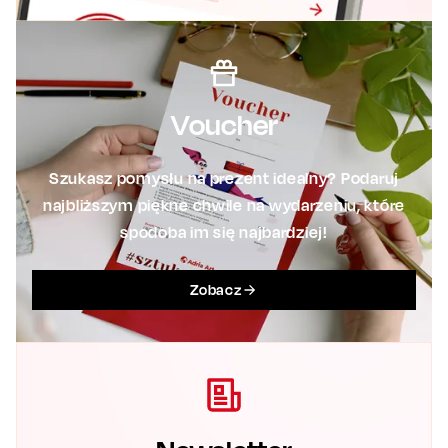
Voucher
Szukasz pomysłu na prezent idealny? Podaruj
najbliższym piękne chwile na wydarzeniu, które
spodoba im się najbardziej!
Zobacz