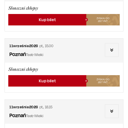
Słoneczni chłopcy
ZYSKAJ OD
Kup bilet
297
PKT
11
września
2026
pt.
,
15.00
Poznań
Teatr Wielki
Słoneczni chłopcy
ZYSKAJ OD
Kup bilet
297
PKT
11
września
2026
pt.
,
18.15
Poznań
Teatr Wielki