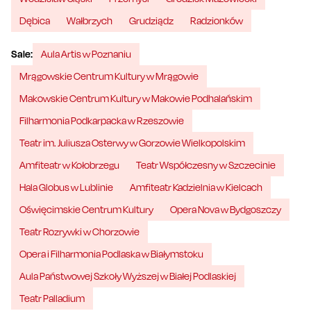
Dębica
Wałbrzych
Grudziądz
Radzionków
Sale:
Aula Artis w Poznaniu
Mrągowskie Centrum Kultury w Mrągowie
Makowskie Centrum Kultury w Makowie Podhalańskim
Filharmonia Podkarpacka w Rzeszowie
Teatr im. Juliusza Osterwy w Gorzowie Wielkopolskim
Amfiteatr w Kołobrzegu
Teatr Współczesny w Szczecinie
Hala Globus w Lublinie
Amfiteatr Kadzielnia w Kielcach
Oświęcimskie Centrum Kultury
Opera Nova w Bydgoszczy
Teatr Rozrywki w Chorzowie
Opera i Filharmonia Podlaska w Białymstoku
Aula Państwowej Szkoły Wyższej w Białej Podlaskiej
Teatr Palladium