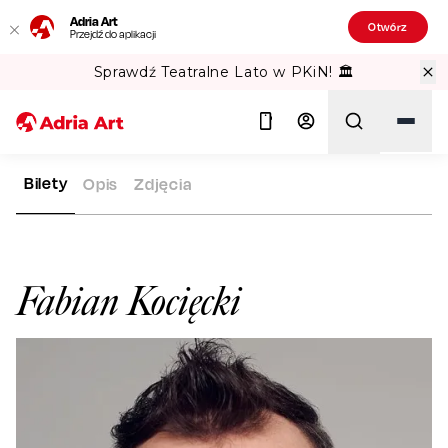
Adria Art
Otwórz
Przejdź do aplikacji
Sprawdź Teatralne Lato w PKiN! 🏛️
Bilety
Opis
Zdjęcia
ADRIA ART
ARTYŚCI
FABIAN KOCIĘCKI
Szukaj
Fabian Kocięcki