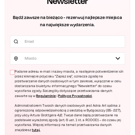
Newsletter
Bądź zawsze na bieżąco - rezerwuj najlepsze miejsca
na największe wydarzenia.
Miasto
Podanie adresu e-mail i nazwy miasta, a następnie potwierdzenie ich
przez kliknięcie przycisku "Zapisz się", oznacza zgodę na
przetwarzanie danych osobowych w tym zakresie, wyłącznie w celu
dostarczania biuletynu informacyjnego "Newsletter" do czasu
wycofania zgody. Szczegóły dotyczące przetwarzania danych
Regulaminie
Polityce Prywatności
zawarte są w
i
.
Administratorem Twoich danych osobowych jest Adria Art spółka z
ograniczoną odpowiedzialnością z siedzibą w Bydgoszczy (85- 227),
przy ulicy Artura Grottgera 4/2. Twoje dane będą przetwarzane na
podstawie wyrażonej zgody (art. 6 ust. 1 lit. a RODOD) – do czasu jej
wycofania. Więcej informacji na temat przetwarzania danych
tutaj.
znajdziesz