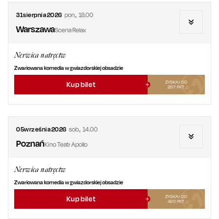
31
sierpnia
2026
pon.
,
18.00
Warszawa
Scena Relax
Nerwica natręctw
Zwariowana komedia w gwiazdorskiej obsadzie
ZYSKAJ OD
Kup bilet
297
PKT
05
września
2026
sob.
,
14.00
Poznań
Kino Teatr Apollo
Nerwica natręctw
Zwariowana komedia w gwiazdorskiej obsadzie
ZYSKAJ OD
Kup bilet
420
PKT