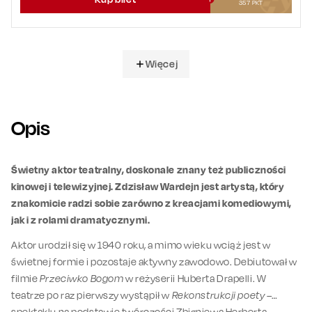
357
PKT
Więcej
Opis
Świetny aktor teatralny, doskonale znany też publiczności
kinowej i telewizyjnej. Zdzisław Wardejn jest artystą, który
znakomicie radzi sobie zarówno z kreacjami komediowymi,
jak i z rolami dramatycznymi.
Aktor urodził się w 1940 roku, a mimo wieku wciąż jest w
świetnej formie i pozostaje aktywny zawodowo. Debiutował w
filmie
Przeciwko Bogom
w reżyserii Huberta Drapelli. W
teatrze po raz pierwszy wystąpił w
Rekonstrukcji poety
–
spektaklu na podstawie twórczości Zbigniewa Herberta.