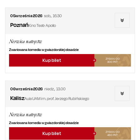
05
września
2026
sob.
,
16.30
Poznań
Kino Teatr Apollo
Nerwica natręctw
Zwariowana komedia w gwiazdorskiej obsadzie
ZYSKAJ OD
Kup bilet
300
PKT
06
września
2026
niedz.
,
13.00
Kalisz
Aula UAM im. prof. Jerzego Rubińskiego
Nerwica natręctw
Zwariowana komedia w gwiazdorskiej obsadzie
ZYSKAJ OD
Kup bilet
480
PKT