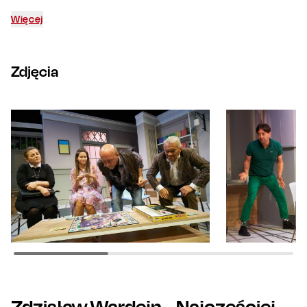
pacjenci zaczną leczyć się sami.
Więcej
Zdjęcia
Zdzisław Wardejn
- Najczęściej