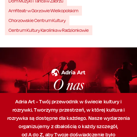
Dom Muzyki i Tańca w Zabrzu
Amfiteatr w Gorzowie Wielkopolskim
Chorzowskie Centrum Kultury
Centrum Kultury Karolinka w Radzionkowie
O nas
Adria Art - Twój przewodnik w świecie kultury i
rozrywki. Tworzymy przestrzeń,
w której
kultura i
rozrywka są dostępne dla każdego. Nasze wydarzenia
organizujemy
z dbałością
o każdy szczegół,
od A do Z, aby
Twoje doświadczenie było