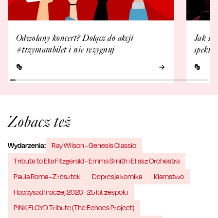
Odwołany koncert? Dołącz do akcji
Jak się
#trzymambilet i nie rezygnuj
spektak
Zobacz też
Wydarzenia:
Ray Wilson - Genesis Classic
Tribute to Ella Fitzgerald - Emma Smith i Eliasz Orchestra
Paula Roma - Z resztek
Depresja komika
Kłamstwo
Happysad Inaczej 2026 - 25 lat zespołu
PINK FLOYD Tribute (The Echoes Project)