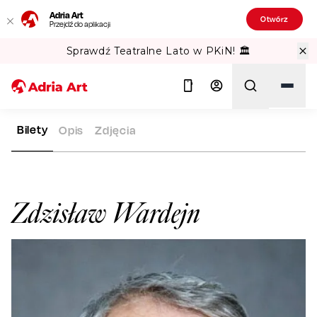
Adria Art
Otwórz
Przejdź do aplikacji
Sprawdź Teatralne Lato w PKiN! 🏛️
Bilety
Opis
Zdjęcia
ADRIA ART
ARTYŚCI
ZDZISŁAW WARDEJN
Szukaj
Zdzisław Wardejn