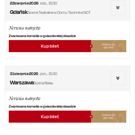
22
sierpnia
2026
sob.
,
16.30
Gdańsk
Scena Teatralna w Domu Technika NOT
Nerwica natręctw
Zwariowana komedia w gwiazdorskiej obsadzie
ZYSKAJ OD
Kup bilet
420
PKT
31
sierpnia
2026
pon.
,
15.30
Warszawa
Scena Relax
Nerwica natręctw
Zwariowana komedia w gwiazdorskiej obsadzie
ZYSKAJ OD
Kup bilet
297
PKT