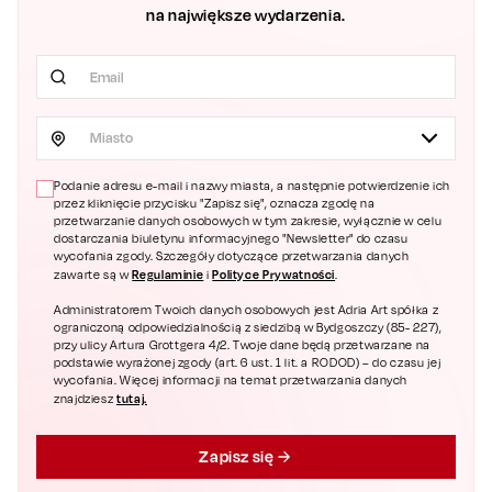
na największe wydarzenia.
Miasto
Podanie adresu e-mail i nazwy miasta, a następnie potwierdzenie ich
przez kliknięcie przycisku "Zapisz się", oznacza zgodę na
przetwarzanie danych osobowych w tym zakresie, wyłącznie w celu
dostarczania biuletynu informacyjnego "Newsletter" do czasu
wycofania zgody. Szczegóły dotyczące przetwarzania danych
Regulaminie
Polityce Prywatności
zawarte są w
i
.
Administratorem Twoich danych osobowych jest Adria Art spółka z
ograniczoną odpowiedzialnością z siedzibą w Bydgoszczy (85- 227),
przy ulicy Artura Grottgera 4/2. Twoje dane będą przetwarzane na
podstawie wyrażonej zgody (art. 6 ust. 1 lit. a RODOD) – do czasu jej
wycofania. Więcej informacji na temat przetwarzania danych
tutaj.
znajdziesz
Zapisz się