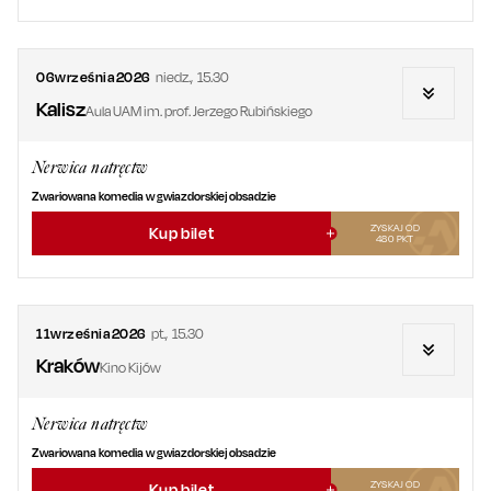
06
września
2026
niedz.
,
15.30
Kalisz
Aula UAM im. prof. Jerzego Rubińskiego
Nerwica natręctw
Zwariowana komedia w gwiazdorskiej obsadzie
ZYSKAJ OD
Kup bilet
480
PKT
11
września
2026
pt.
,
15.30
Kraków
Kino Kijów
Nerwica natręctw
Zwariowana komedia w gwiazdorskiej obsadzie
ZYSKAJ OD
Kup bilet