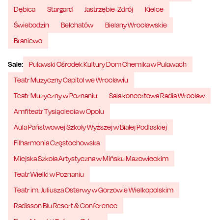
Dębica
Stargard
Jastrzębie-Zdrój
Kielce
Świebodzin
Bełchatów
Bielany Wrocławskie
Braniewo
Sale:
Puławski Ośrodek Kultury Dom Chemika w Puławach
Teatr Muzyczny Capitol we Wrocławiu
Teatr Muzyczny w Poznaniu
Sala koncertowa Radia Wrocław
Amfiteatr Tysiąclecia w Opolu
Aula Państwowej Szkoły Wyższej w Białej Podlaskiej
Filharmonia Częstochowska
Miejska Szkoła Artystyczna w Mińsku Mazowieckim
Teatr Wielki w Poznaniu
Teatr im. Juliusza Osterwy w Gorzowie Wielkopolskim
Radisson Blu Resort & Conference