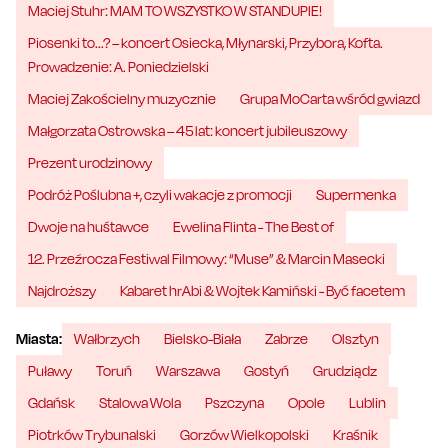
Maciej Stuhr: MAM TO WSZYSTKO W STANDUPIE!
Piosenki to...? – koncert Osiecka, Młynarski, Przybora, Kofta.
Prowadzenie: A. Poniedzielski
Maciej Zakościelny muzycznie
Grupa MoCarta wśród gwiazd
Małgorzata Ostrowska – 45 lat: koncert jubileuszowy
Prezent urodzinowy
Podróż Poślubna +, czyli wakacje z promocji
Supermenka
Dwoje na huśtawce
Ewelina Flinta - The Best of
12. Przeźrocza Festiwal Filmowy: “Muse” & Marcin Masecki
Najdroższy
Kabaret hrAbi & Wojtek Kamiński - Być facetem
Miasta:
Wałbrzych
Bielsko-Biała
Zabrze
Olsztyn
Puławy
Toruń
Warszawa
Gostyń
Grudziądz
Gdańsk
Stalowa Wola
Pszczyna
Opole
Lublin
Piotrków Trybunalski
Gorzów Wielkopolski
Kraśnik