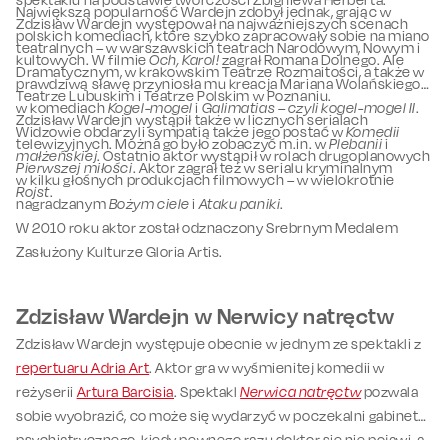
Największą popularność Wardejn zdobył jednak, grając w
Zdzisław Wardejn występował na najważniejszych scenach
polskich komediach, które szybko zapracowały sobie na miano
teatralnych – w warszawskich teatrach Narodowym, Nowym i
kultowych. W filmie
Och, Karol!
zagrał Romana Dolnego. Ale
Dramatycznym, w krakowskim Teatrze Rozmaitości, a także w
prawdziwą sławę przyniosła mu kreacja Mariana Wolańskiego
Teatrze Lubuskim i Teatrze Polskim w Poznaniu.
w komediach
Kogel-mogel
i
Galimatias – czyli kogel-mogel II
.
Zdzisław Wardejn wystąpił także w licznych serialach
Widzowie obdarzyli sympatią także jego postać w
Komedii
telewizyjnych. Można go było zobaczyć m.in. w
Plebanii
i
małżeńskiej
. Ostatnio aktor wystąpił w rolach drugoplanowych
Pierwszej miłości
. Aktor zagrał też w serialu kryminalnym
w kilku głośnych produkcjach filmowych – w wielokrotnie
Rojst
.
nagradzanym
Bożym ciele
i
Ataku paniki
.
W 2010 roku aktor został odznaczony Srebrnym Medalem
Zasłużony Kulturze Gloria Artis.
Zdzisław Wardejn w Nerwicy natręctw
Zdzisław Wardejn występuje obecnie w jednym ze spektakli z
repertuaru Adria Art
. Aktor gra w wyśmienitej komedii w
reżyserii
Artura Barcisia
. Spektakl
Nerwica natręctw
pozwala
sobie wyobrazić, co może się wydarzyć w poczekalni gabinetu
psychiatrycznego, kiedy pewnego razu doktor się nie pojawi, a