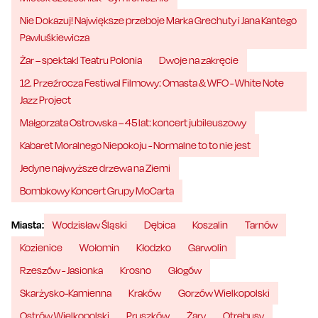
Nie Dokazuj! Największe przeboje Marka Grechuty i Jana Kantego
Pawluśkiewicza
Żar – spektakl Teatru Polonia
Dwoje na zakręcie
12. Przeźrocza Festiwal Filmowy: Omasta & WFO - White Note
Jazz Project
Małgorzata Ostrowska – 45 lat: koncert jubileuszowy
Kabaret Moralnego Niepokoju - Normalne to to nie jest
Jedyne najwyższe drzewa na Ziemi
Bombkowy Koncert Grupy MoCarta
Miasta:
Wodzisław Śląski
Dębica
Koszalin
Tarnów
Kozienice
Wołomin
Kłodzko
Garwolin
Rzeszów - Jasionka
Krosno
Głogów
Skarżysko-Kamienna
Kraków
Gorzów Wielkopolski
Ostrów Wielkopolski
Pruszków
Żary
Otrębusy