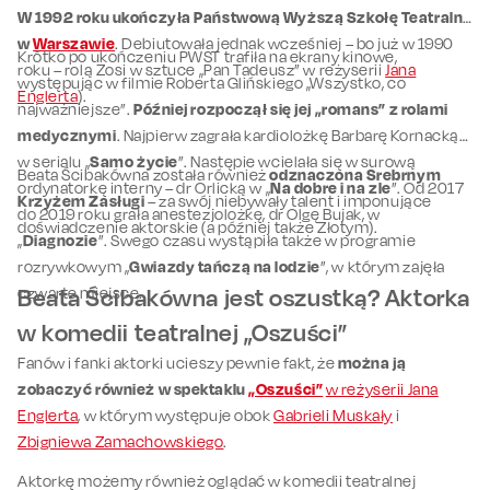
W 1992 roku ukończyła Państwową Wyższą Szkołę Teatralną
w
Warszawie
. Debiutowała jednak wcześniej – bo już w 1990
Krótko po ukończeniu PWST trafiła na ekrany kinowe,
roku – rolą Zosi w sztuce „Pan Tadeusz” w reżyserii
Jana
występując w filmie Roberta Glińskiego „Wszystko, co
Englerta
).
najważniejsze”.
Później rozpoczął się jej „romans” z rolami
medycznymi
. Najpierw zagrała kardiolożkę Barbarę Kornacką
w serialu „
Samo życie
”. Następie wcielała się w surową
Beata Ścibakówna została również
odznaczona Srebrnym
ordynatorkę interny – dr Orlicką w „
Na dobre i na zle
”. Od 2017
Krzyżem Zasługi
– za swój niebywały talent i imponujące
do 2019 roku grała anestezjolożkę, dr Olgę Bujak, w
doświadczenie aktorskie (a później także Złotym).
„
Diagnozie
”. Swego czasu wystąpiła także w programie
rozrywkowym „
Gwiazdy tańczą na lodzie
”, w którym zajęła
czwarte miejsce.
Beata Ścibakówna jest oszustką? Aktorka
w komedii teatralnej „Oszuści”
Fanów i fanki aktorki ucieszy pewnie fakt, że
można ją
zobaczyć również w spektaklu
„Oszuści”
w reżyserii Jana
Englerta
, w którym występuje obok
Gabrieli Muskały
i
Zbigniewa Zamachowskiego
.
Aktorkę możemy również oglądać w komedii teatralnej