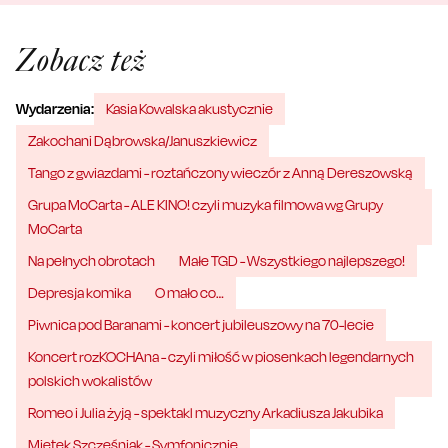
Zobacz też
Wydarzenia:
Kasia Kowalska akustycznie
Zakochani Dąbrowska/Januszkiewicz
Tango z gwiazdami - roztańczony wieczór z Anną Dereszowską
Grupa MoCarta - ALE KINO! czyli muzyka filmowa wg Grupy
MoCarta
Na pełnych obrotach
Małe TGD - Wszystkiego najlepszego!
Depresja komika
O mało co…
Piwnica pod Baranami - koncert jubileuszowy na 70-lecie
Koncert rozKOCHAna - czyli miłość w piosenkach legendarnych
polskich wokalistów
Romeo i Julia żyją - spektakl muzyczny Arkadiusza Jakubika
Mietek Szcześniak - Symfonicznie