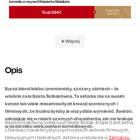
komedia w reżyserii Wojciecha Malajkata
ZYSKAJ OD
Kup bilet
345
PKT
Więcej
Opis
Burza blond loków i promienisty, szczery uśmiech – to
właśnie cała Beata Ścibakówna. Ta aktorka ma na swoim
koncie tak wiele niesamowitych kreacji scenicznych i
filmowych, że trudno byłoby je wszystkie wymienić. Świetnie
odnajduje się w rolach czarnych charakterów, ale nie brakuje
Beata Ścibakówna (właściwie: Beata Ścibak-Englert) jest jedną
w jej dorobku wielu postaci komediowych.
z bardziej charakterystycznych polskich aktorek filmowych,
telewizyjnych i teatralnych. Aktorka urodziła się w
Zamościu
.