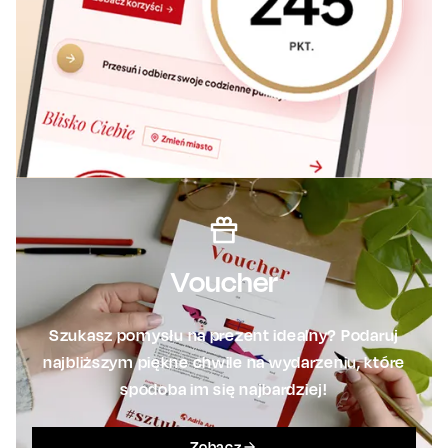
Voucher
Szukasz pomysłu na prezent idealny? Podaruj
najbliższym piękne chwile na wydarzeniu, które
spodoba im się najbardziej!
Zobacz