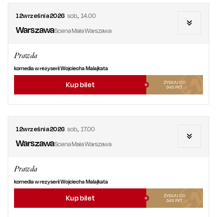
12
września
2026
sob.
,
14.00
Warszawa
Scena Mała Warszawa
Prawda
komedia w reżyserii Wojciecha Malajkata
ZYSKAJ OD
Kup bilet
345
PKT
12
września
2026
sob.
,
17.00
Warszawa
Scena Mała Warszawa
Prawda
komedia w reżyserii Wojciecha Malajkata
ZYSKAJ OD
Kup bilet
345
PKT