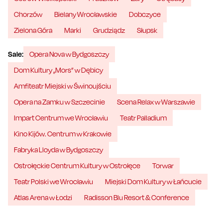
Chorzów
Bielany Wrocławskie
Dobczyce
Zielona Góra
Marki
Grudziądz
Słupsk
Sale:
Opera Nova w Bydgoszczy
Dom Kultury „Mors” w Dębicy
Amfiteatr Miejski w Świnoujściu
Opera na Zamku w Szczecinie
Scena Relax w Warszawie
Impart Centrum we Wrocławiu
Teatr Palladium
Kino Kijów. Centrum w Krakowie
Fabryka Lloyda w Bydgoszczy
Ostrołęckie Centrum Kultury w Ostrołęce
Torwar
Teatr Polski we Wrocławiu
Miejski Dom Kultury w Łańcucie
Atlas Arena w Łodzi
Radisson Blu Resort & Conference