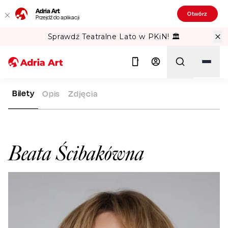
Adria Art
Otwórz
Przejdź do aplikacji
Sprawdź Teatralne Lato w PKiN! 🏛️
Bilety
Opis
Zdjęcia
ADRIA ART
ARTYŚCI
BEATA ŚCIBAKÓWNA
Szukaj
Beata Ścibakówna