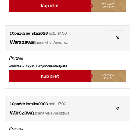
ZYSKAJ OD
Kup bilet
300
PKT
10
października
2026
sob.
,
14.00
Warszawa
Scena Mała Warszawa
Prawda
komedia w reżyserii Wojciecha Malajkata
ZYSKAJ OD
Kup bilet
345
PKT
10
października
2026
sob.
,
17.00
Warszawa
Scena Mała Warszawa
Prawda