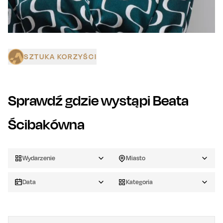
SZTUKA KORZYŚCI
Sprawdź gdzie wystąpi
Beata
Ścibakówna
Wydarzenie
Miasto
Data
Kategoria