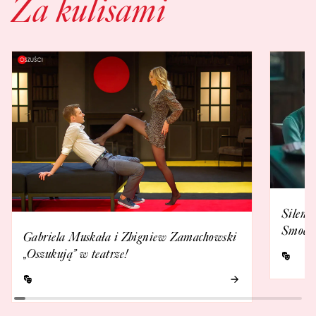
Za kulisami
Silent
Smoczy
Gabriela Muskała i Zbigniew Zamachowski
„Oszukują” w teatrze!