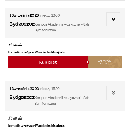
13
września
2026
niedz.
,
13.00
Bydgoszcz
Kampus Akademii Muzycznej - Sala
Symfoniczna
Prawda
komedia w reżyserii Wojciecha Malajkata
ZYSKAJ OD
Kup bilet
300
PKT
13
września
2026
niedz.
,
15.30
Bydgoszcz
Kampus Akademii Muzycznej - Sala
Symfoniczna
Prawda
komedia w reżyserii Wojciecha Malajkata