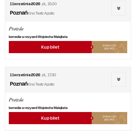
11
września
2026
pt.
,
15.00
Poznań
Kino Teatr Apollo
Prawda
komedia w reżyserii Wojciecha Malajkata
ZYSKAJ OD
Kup bilet
300
PKT
11
września
2026
pt.
,
17.30
Poznań
Kino Teatr Apollo
Prawda
komedia w reżyserii Wojciecha Malajkata
ZYSKAJ OD
Kup bilet
360
PKT