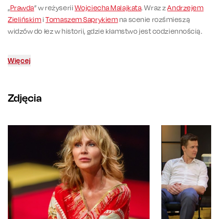
„
Prawda
” w reżyserii
Wojciecha Malajkata
. Wraz z
Andrzejem
Zielińskim
i
Tomaszem Saprykiem
na scenie rozśmieszą
widzów do łez w historii, gdzie kłamstwo jest codziennością.
Więcej
Zdjęcia