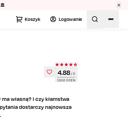
🏛️
Koszyk
Logowanie
4.88
/ 5
1532
OCEN
 ma własną? I czy kłamstwa
 pytania dostarczy najnowsza
.