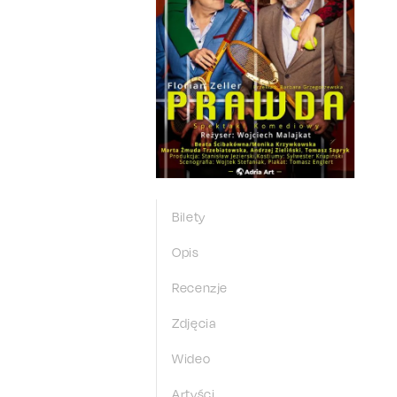
Bilety
Opis
Recenzje
Zdjęcia
Wideo
Artyści