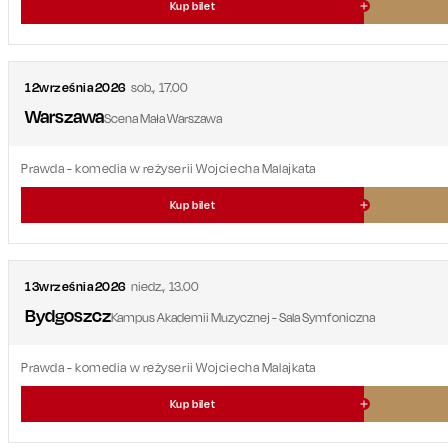
Kup bilet
12
września
2026
sob.
,
17.00
Warszawa
Scena Mała Warszawa
Prawda
- komedia w reżyserii Wojciecha Malajkata
Kup bilet
13
września
2026
niedz.
,
13.00
Bydgoszcz
Kampus Akademii Muzycznej - Sala Symfoniczna
Prawda
- komedia w reżyserii Wojciecha Malajkata
Kup bilet