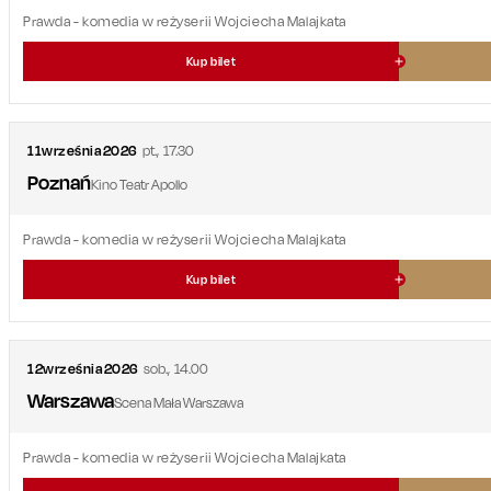
Prawda
- komedia w reżyserii Wojciecha Malajkata
Kup bilet
11
września
2026
pt.
,
17.30
Poznań
Kino Teatr Apollo
Prawda
- komedia w reżyserii Wojciecha Malajkata
Kup bilet
12
września
2026
sob.
,
14.00
Warszawa
Scena Mała Warszawa
Prawda
- komedia w reżyserii Wojciecha Malajkata