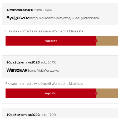
13
września
2026
niedz.
,
15.30
Bydgoszcz
Kampus Akademii Muzycznej - Sala Symfoniczna
Prawda
- komedia w reżyserii Wojciecha Malajkata
Kup bilet
10
października
2026
sob.
,
14.00
Warszawa
Scena Mała Warszawa
Prawda
- komedia w reżyserii Wojciecha Malajkata
Kup bilet
10
października
2026
sob.
,
17.00