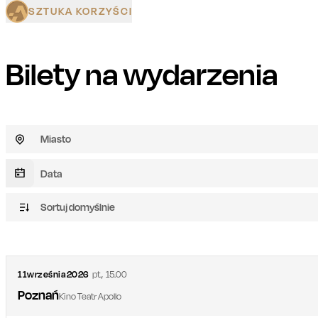
SZTUKA KORZYŚCI
Bilety na wydarzenia
Miasto
Sortuj domyślnie
11
września
2026
pt.
,
15.00
Poznań
Kino Teatr Apollo