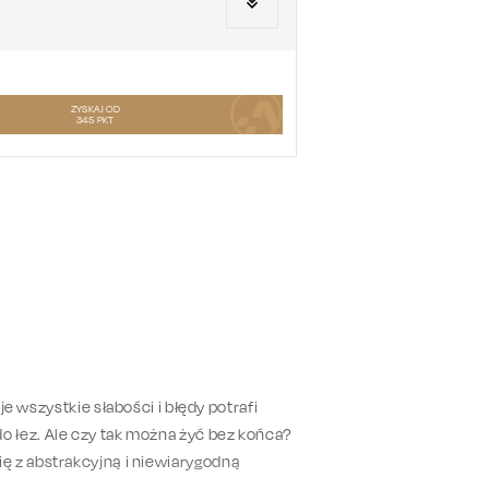
ZYSKAJ OD
345
PKT
e wszystkie słabości i błędy potrafi
 łez. Ale czy tak można żyć bez końca?
ę z abstrakcyjną i niewiarygodną