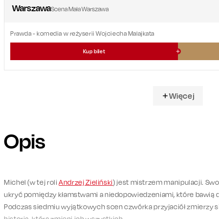
Warszawa
Scena Mała Warszawa
Prawda
- komedia w reżyserii Wojciecha Malajkata
Kup bilet
Więcej
Opis
Michel (w tej roli
Andrzej Zieliński
) jest mistrzem manipulacji. Swoj
ukryć pomiędzy kłamstwami a niedopowiedzeniami, które bawią do
Podczas siedmiu wyjątkowych scen czwórka przyjaciół zmierzy si
historią, która zmieni ich wszystkich.