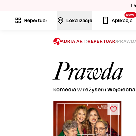
La
NOWE
Repertuar
Lokalizacje
Aplikacja
ADRIA ART
REPERTUAR
PRAWD
Prawda
komedia w reżyserii Wojciecha