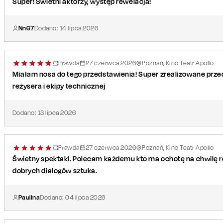
Super! Świetni aktorzy, występ rewelacja!
Nn67
Dodano:
14
lipca
2026
Prawda
27
czerwca
2026
Poznań, Kino Teatr Apollo
Miałam nosa do tego przedstawienia! Super zrealizowane prze
reżysera i ekipy technicznej
Dodano:
13
lipca
2026
Prawda
27
czerwca
2026
Poznań, Kino Teatr Apollo
Świetny spektakl. Polecam każdemu kto ma ochotę na chwilę re
dobrych dialogów sztuka.
Paulina
Dodano:
04
lipca
2026