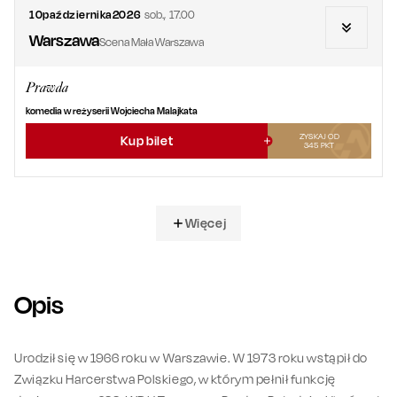
10
października
2026
sob.
,
17.00
Warszawa
Scena Mała Warszawa
Prawda
komedia w reżyserii Wojciecha Malajkata
ZYSKAJ OD
Kup bilet
345
PKT
Więcej
Opis
Urodził się w 1966 roku w Warszawie. W 1973 roku wstąpił do
Związku Harcerstwa Polskiego, w którym pełnił funkcję