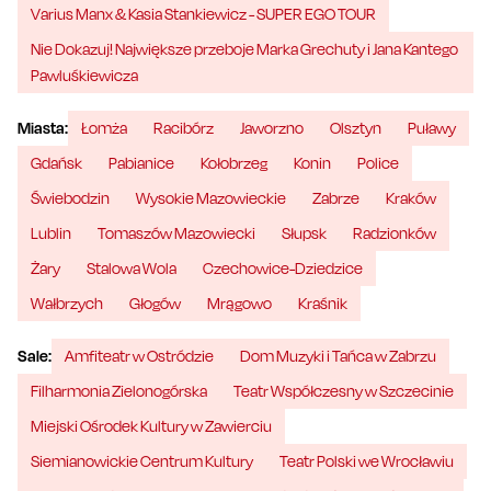
Varius Manx & Kasia Stankiewicz - SUPER EGO TOUR
Nie Dokazuj! Największe przeboje Marka Grechuty i Jana Kantego
Pawluśkiewicza
Miasta:
Łomża
Racibórz
Jaworzno
Olsztyn
Puławy
Gdańsk
Pabianice
Kołobrzeg
Konin
Police
Świebodzin
Wysokie Mazowieckie
Zabrze
Kraków
Lublin
Tomaszów Mazowiecki
Słupsk
Radzionków
Żary
Stalowa Wola
Czechowice-Dziedzice
Wałbrzych
Głogów
Mrągowo
Kraśnik
Sale:
Amfiteatr w Ostródzie
Dom Muzyki i Tańca w Zabrzu
Filharmonia Zielonogórska
Teatr Współczesny w Szczecinie
Miejski Ośrodek Kultury w Zawierciu
Siemianowickie Centrum Kultury
Teatr Polski we Wrocławiu