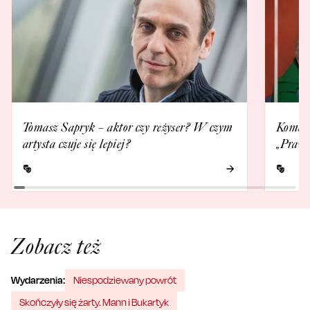
Tomasz Sapryk – aktor czy reżyser? W czym
Komedi
artysta czuje się lepiej?
„Prawd
Zobacz też
Wydarzenia:
Niespodziewany powrót
Skończyły się żarty. Mann i Bukartyk