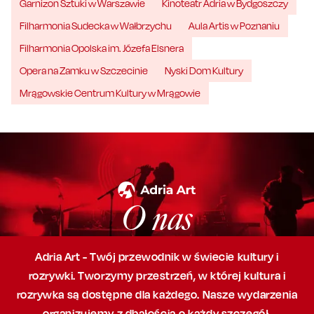
Garnizon Sztuki w Warszawie
Kinoteatr Adria w Bydgoszczy
Filharmonia Sudecka w Wałbrzychu
Aula Artis w Poznaniu
Filharmonia Opolska im. Józefa Elsnera
Opera na Zamku w Szczecinie
Nyski Dom Kultury
Mrągowskie Centrum Kultury w Mrągowie
O nas
Adria Art - Twój przewodnik w świecie kultury i
rozrywki. Tworzymy przestrzeń,
w której
kultura i
rozrywka są dostępne dla każdego. Nasze wydarzenia
organizujemy
z dbałością
o każdy szczegół,