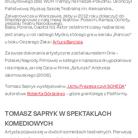
drużynowego 288. WDH Trampy na Pradze-Południu. Ukończył
Państwową Wyższą Szkołę Teatralną im. Aleksandra
Zelwerowicza w Warszawie, żeby w 2012 roku dołączyć do
Współpracował z całą masą teatrów: Polskim, Rampa, Ochoty,
zespołu Teatru Narodowego.
Bajka, Polonia, Capitol itd. Aktor ostatnimi czasy najbardziej
jest znany z roli radnego Myćko, którego gra w serialu „Ranczo”
u boku Cezarego Żaka i
Artura Barcisia
.
Za swoje dokonania artystyczne został laureatem Orła –
Polskiej Nagrody Filmowej w kategorii najlepsza drugoplanowa
rola męska, za rolę Ojca w filmie „Sztuczki” Andrzeja
Jakimowskiego (2008).
Tomasz Sapryk występował w „
Uchu Prezesa czyli SCHEDA
”
autorstwa
Roberta Górskiego
– gdzie grał Kolegę z Platformy.
TOMASZ SAPRYK W SPEKTAKLACH
KOMEDIOWYCH
Artysta pojawia się w dwóch komediach teatralnych. Pierwszą