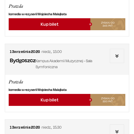
Prawda
komedia w reżyserii Wojciecha Malajkata
ZYSKAJ OD
Kup bilet
345
PKT
13
września
2026
niedz.
,
13.00
Bydgoszcz
Kampus Akademii Muzycznej - Sala
Symfoniczna
Prawda
komedia w reżyserii Wojciecha Malajkata
ZYSKAJ OD
Kup bilet
300
PKT
13
września
2026
niedz.
,
15.30