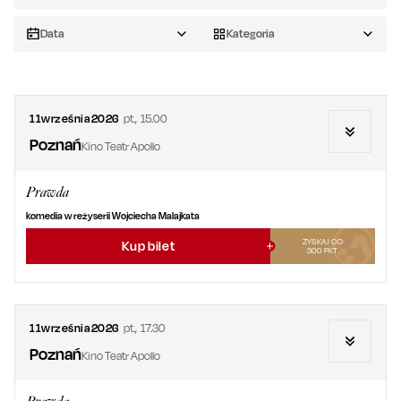
Data
Kategoria
11
września
2026
pt.
,
15.00
Poznań
Kino Teatr Apollo
Prawda
komedia w reżyserii Wojciecha Malajkata
ZYSKAJ OD
Kup bilet
300
PKT
11
września
2026
pt.
,
17.30
Poznań
Kino Teatr Apollo