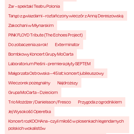
Żar – spektakl Teatru Polonia
Tango z gwiazdami - roztańczony wieczór z Anną Dereszowską
Zakochani w Młynarskim
PINK FLOYD Tribute (The Echoes Project)
Do zobaczenia za rok!
Exterminator
Bombkowy Koncert Grupy MoCarta
Laboratorium Pieśni - premiera płyty SEPTEM
Małgorzata Ostrowska – 45 lat: koncert jubileuszowy
Wieczorek pożegnalny
Najdroższy
Grupa MoCarta – Dzieciom
Trio Możdżer / Danielsson / Fresco
Przygoda z ogrodnikiem
Jej Wysokość Operetka
Koncert rozKOCHAna - czyli miłość w piosenkach legendarnych
polskich wokalistów