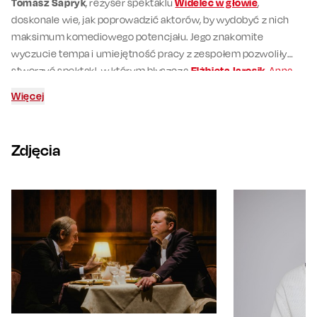
Tomasz Sapryk
, reżyser spektaklu
Widelec w głowie
,
doskonale wie, jak poprowadzić aktorów, by wydobyć z nich
maksimum komediowego potencjału. Jego znakomite
wyczucie tempa i umiejętność pracy z zespołem pozwoliły
stworzyć spektakl, w którym błyszczą
Elżbieta Jarosik
,
Anna
Maria Jarosik
,
Milena Suszyńska
,
Kamil Kula
i
Mikołaj
Więcej
Roznerski
. To dzięki niemu „Widelec” trafia nie tylko w głowę,
ale i w punkt.
Zdjęcia