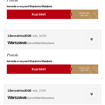
Prawda
komedia w reżyserii Wojciecha Malajkata
ZYSKAJ OD
Kup bilet
360
PKT
12
września
2026
sob.
,
14.00
Warszawa
Scena Mała Warszawa
Prawda
komedia w reżyserii Wojciecha Malajkata
ZYSKAJ OD
Kup bilet
345
PKT
12
września
2026
sob.
,
17.00
Warszawa
Scena Mała Warszawa