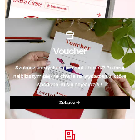
Voucher
Szukasz pomysłu na prezent idealny? Podaruj
najbliższym piękne chwile na wydarzeniu, które
spodoba im się najbardziej!
Zobacz