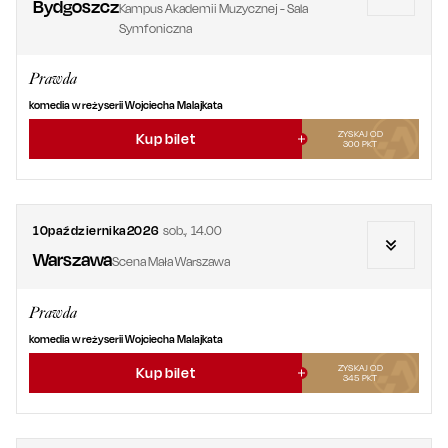
Bydgoszcz
Kampus Akademii Muzycznej - Sala
Symfoniczna
Prawda
komedia w reżyserii Wojciecha Malajkata
ZYSKAJ OD
Kup bilet
300
PKT
10
października
2026
sob.
,
14.00
Warszawa
Scena Mała Warszawa
Prawda
komedia w reżyserii Wojciecha Malajkata
ZYSKAJ OD
Kup bilet
345
PKT