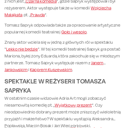
z nich jest „
Czarna komedia
”, gdzie Sapryk występował i był
reżyserem. Aktor występuje także w komedii
Wojciecha
Malajkata
pt. „
Prawda
”.
Tomasz Sapryk odpowiada także za opracowanie artystyczne
popularnej komedii teatralnej
Goło i wesoło
.
Znany aktor wciela się w jedną z głównych ról w spektaklu
"
Lekko nie będzie
". W tej komedii teatralnej Sapryk gra postać
Mariona, byłej żony Eduarda, która zakochuje się w młodszym
partnerze. Tomasz Sapryk występuje razem z
Janem
Jankowskim
i
Kacprem Kuszewskim
.
SPEKTAKLE W REŻYSERII TOMASZA
SAPRYKA
W ostatnim czasie widzowie Adria Art mogli zobaczyć
niesamowitą komedię pt. „
Wyjątkowy prezent
”. Czy
nieodpowiednio dobrany prezent może zniszczyć wieloletnią
przyjaźń i małżeństwo? W spektaklu wystąpią Aleksandra
Popławska, Marcin Bosak i Jan Wieczorkowski.