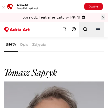
Adria Art
Otwórz
Przejdź do aplikacji
Sprawdź Teatralne Lato w PKiN! 🏛️
Bilety
Opis
Zdjęcia
ADRIA ART
ARTYŚCI
TOMASZ SAPRYK
Szukaj
Tomasz Sapryk