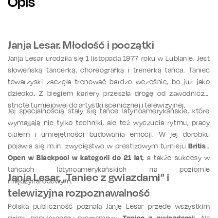
Opis
Janja Lesar. Młodość i początki
Janja Lesar urodziła się 1 listopada 1977 roku w Lublanie. Jest
słoweńską tancerką, choreografką i trenerką tańca. Taniec
towarzyski zaczęła trenować bardzo wcześnie, bo już jako
dziecko. Z biegiem kariery przeszła drogę od zawodniczki
stricte turniejowej do artystki scenicznej i telewizyjnej.
Jej specjalnością stały się tańce latynoamerykańskie, które
wymagają nie tylko techniki, ale też wyczucia rytmu, pracy
ciałem i umiejętności budowania emocji. W jej dorobku
pojawia się m.in. zwycięstwo w prestiżowym turnieju
British
Open w Blackpool w kategorii do 21 lat
, a także sukcesy w
tańcach latynoamerykańskich na poziomie
Janja Lesar, „Taniec z gwiazdami” i
międzynarodowym.
telewizyjna rozpoznawalność
Polska publiczność poznała Janję Lesar przede wszystkim
dzięki popularnemu programowi „
Taniec z gwiazdami
”. Na