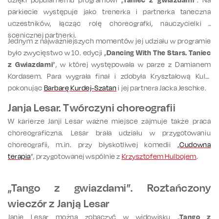
parkiecie występuje jako trenerka i partnerka taneczna
uczestników, łącząc rolę choreografki, nauczycielki i
scenicznej partnerki.
Jednym z najważniejszych momentów jej udziału w programie
było zwycięstwo w 10. edycji „
Dancing With The Stars. Taniec
z Gwiazdami
”, w której występowała w parze z Damianem
Kordasem. Para wygrała finał i zdobyła Kryształową Kulę,
pokonując
Barbarę Kurdej-Szatan
i jej partnera Jacka Jeschke.
Janja Lesar. Twórczyni choreografii
W karierze Janji Lesar ważne miejsce zajmuje także praca
choreograficzna. Lesar brała udziału w przygotowaniu
choreografii, m.in. przy błyskotliwej komedii „
Cudowna
terapia
”, przygotowanej wspólnie z
Krzysztofem Hulbojem
.
„Tango z gwiazdami”. Roztańczony
wieczór z Janją Lesar
Janję Lesar można zobaczyć w widowisku „
Tango z