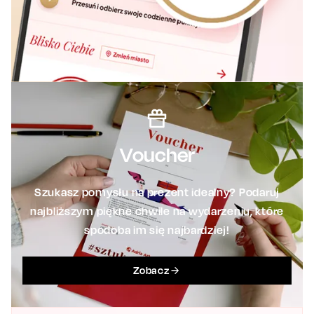
Voucher
Szukasz pomysłu na prezent idealny? Podaruj
najbliższym piękne chwile na wydarzeniu, które
spodoba im się najbardziej!
Zobacz