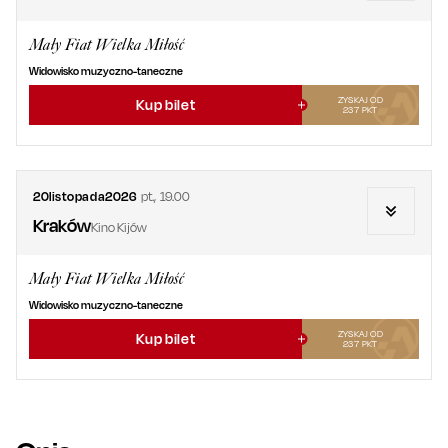
Mały Fiat Wielka Miłość
Widowisko muzyczno-taneczne
ZYSKAJ OD
Kup bilet
237
PKT
20
listopada
2026
pt.
,
19.00
Kraków
Kino Kijów
Mały Fiat Wielka Miłość
Widowisko muzyczno-taneczne
ZYSKAJ OD
Kup bilet
237
PKT