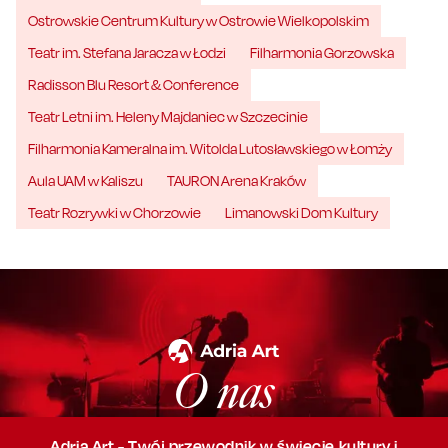
Ostrowskie Centrum Kultury w Ostrowie Wielkopolskim
Teatr im. Stefana Jaracza w Łodzi
Filharmonia Gorzowska
Radisson Blu Resort & Conference
Teatr Letni im. Heleny Majdaniec w Szczecinie
Filharmonia Kameralna im. Witolda Lutosławskiego w Łomży
Aula UAM w Kaliszu
TAURON Arena Kraków
Teatr Rozrywki w Chorzowie
Limanowski Dom Kultury
O nas
Adria Art - Twój przewodnik w świecie kultury i