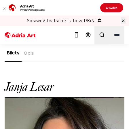
Adria Art
Otwórz
Przejdź do aplikacji
Sprawdź Teatralne Lato w PKiN! 🏛️
Bilety
Opis
ADRIA ART
ARTYŚCI
JANJA LESAR
Szukaj
Janja Lesar