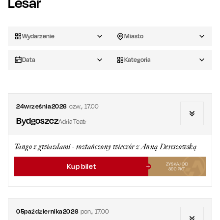
Lesar
Wydarzenie
Miasto
Data
Kategoria
24
września
2026
czw.
,
17.00
Bydgoszcz
Adria Teatr
Tango z gwiazdami - roztańczony wieczór z Anną Dereszowską
ZYSKAJ OD
Kup bilet
390
PKT
05
października
2026
pon.
,
17.00