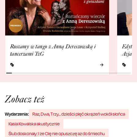
Ruszamy w tango z Anną Dereszowską i
Edyta 
tancerzami TzG
Azja E
Zobacz też
Wydarzenia:
Raz, Dwa, Trzy… dzieści pięć okrążeń wokół słońca
Kasia Kowalska akustycznie
Ślub doskonały: I że Cię nie opuszczę aż do śmiechu