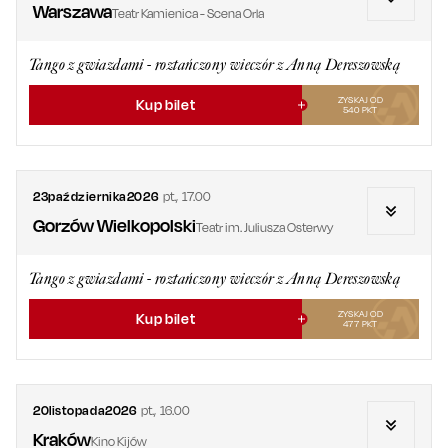
Warszawa
Teatr Kamienica - Scena Orla
Tango z gwiazdami - roztańczony wieczór z Anną Dereszowską
ZYSKAJ OD
Kup bilet
540
PKT
23
października
2026
pt.
,
17.00
Gorzów Wielkopolski
Teatr im. Juliusza Osterwy
Tango z gwiazdami - roztańczony wieczór z Anną Dereszowską
ZYSKAJ OD
Kup bilet
477
PKT
20
listopada
2026
pt.
,
16.00
Kraków
Kino Kijów