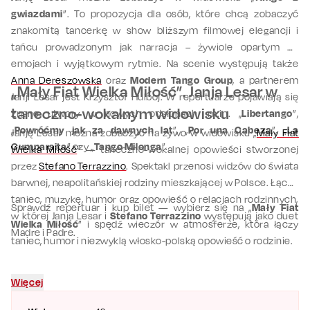
gwiazdami
”. To propozycja dla osób, które chcą zobaczyć
znakomitą tancerkę w show bliższym filmowej elegancji i
tańcu prowadzonym jak narracja – żywiole opartym na
emojach i wyjątkowym rytmie. Na scenie występują także
Anna Dereszowska
oraz
Modern Tango Group
, a partnerem
„Mały Fiat Wielka Miłość”. Janja Lesar w
Janji Lesar jest Krzysztof Hulboj. W repertuarze pojawiają się
taneczno-wokalnym widowisku
znane utwory w nowych odsłonach, m.in. „
Libertango
”,
„
Powróćmy jak za dawnych lat
”, „
Por una Cabeza
”, „
La
Janję Lesar można zobaczyć na żywo w widowisku „
Mały Fiat
Cumparsita
” czy „
Tango Milonga
”.
Wielka Miłość
” — taneczno-wokalnej opowieści stworzonej
przez
Stefano Terrazzino
. Spektakl przenosi widzów do świata
barwnej, neapolitańskiej rodziny mieszkającej w Polsce. Łączy
taniec, muzykę, humor oraz opowieść o relacjach rodzinnych,
Sprawdź repertuar i kup bilet — wybierz się na „
Mały Fiat
w której Janja Lesar i
Stefano Terrazzino
występują jako duet
Wielka Miłość
” i spędź wieczór w atmosferze, która łączy
Madre i Padre.
taniec, humor i niezwyklą włosko-polską opowieść o rodzinie.
Więcej