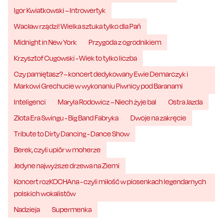
Igor Kwiatkowski – Introwertyk
Wacław rządzi! Wielka sztuka tylko dla Pań
Midnight in New York
Przygoda z ogrodnikiem
Krzysztof Cugowski - Wiek to tylko liczba
Czy pamiętasz? – koncert dedykowany Ewie Demarczyk i
Markowi Grechucie w wykonaniu Piwnicy pod Baranami
Inteligenci
Maryla Rodowicz – Niech żyje bal
Ostra Jazda
Złota Era Swingu - Big Band Fabryka
Dwoje na zakręcie
Tribute to Dirty Dancing - Dance Show
Berek, czyli upiór w moherze
Jedyne najwyższe drzewa na Ziemi
Koncert rozKOCHAna - czyli miłość w piosenkach legendarnych
polskich wokalistów
Nadzieja
Supermenka