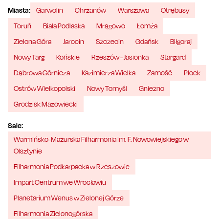
Miasta:
Garwolin
Chrzanów
Warszawa
Otrębusy
Toruń
Biała Podlaska
Mrągowo
Łomża
Zielona Góra
Jarocin
Szczecin
Gdańsk
Biłgoraj
Nowy Targ
Końskie
Rzeszów - Jasionka
Stargard
Dąbrowa Górnicza
Kazimierza Wielka
Zamość
Płock
Ostrów Wielkopolski
Nowy Tomyśl
Gniezno
Grodzisk Mazowiecki
Sale:
Warmińsko-Mazurska Filharmonia im. F. Nowowiejskiego w
Olsztynie
Filharmonia Podkarpacka w Rzeszowie
Impart Centrum we Wrocławiu
Planetarium Wenus w Zielonej Górze
Filharmonia Zielonogórska