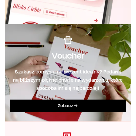
Voucher
Szukasz pomysłu na prezent idealny? Podaruj
najbliższym piękne chwile na wydarzeniu, które
spodoba im się najbardziej!
Zobacz