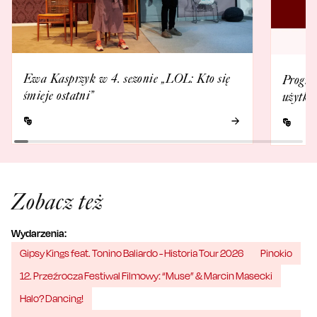
Ewa Kasprzyk w 4. sezonie „LOL: Kto się
Progra
śmieje ostatni”
użytko
Zobacz też
Wydarzenia:
Gipsy Kings feat. Tonino Baliardo - Historia Tour 2026
Pinokio
12. Przeźrocza Festiwal Filmowy: “Muse” & Marcin Masecki
Halo? Dancing!