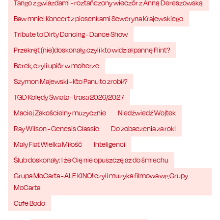
Tango z gwiazdami - roztańczony wieczór z Anną Dereszowską
Baw mnie! Koncert z piosenkami Seweryna Krajewskiego
Tribute to Dirty Dancing - Dance Show
Przekręt (nie)doskonały, czyli kto widział pannę Flint?
Berek, czyli upiór w moherze
Szymon Majewski - Kto Panu to zrobił?
TGD Kolędy Świata - trasa 2026/2027
Maciej Zakościelny muzycznie
Niedźwiedź Wojtek
Ray Wilson - Genesis Classic
Do zobaczenia za rok!
Mały Fiat Wielka Miłość
Inteligenci
Ślub doskonały: I że Cię nie opuszczę aż do śmiechu
Grupa MoCarta - ALE KINO! czyli muzyka filmowa wg Grupy
MoCarta
Cafe Bodo