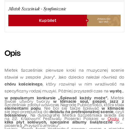
Mietek Szcześniak - Symfonicznie
ZYSKAJ OD
Kup bilet
567
PKT
Opis
Mietek Szcześniak pierwsze kroki na muzycznej scenie
stawiał w zespole „Ikary”. Jako dziecko należał również do
chóru kościelnego
, który rozwinął w nim wrażliwość na
specyficzny rodzaj muzyki. Później przyszedł czas na
występ
w popularnym konkursie „Śpiewać każdy może”.
Mietek
Swoje utwory tworzy
w klimacie soul, gospel, jazz z
Szcześniak zdobył wówczas Nagrodę Publiczności, która stała
elementami popu
. Nie boi się także śpiewać
w klimacie
się jego przepustką do
debiutu na profesjonalnej scenie
, czyli
bossanowy
. Na dyskografię Mietka Szcześniaka składa się
na 22. Krajowym Festiwalu Piosenki Polskiej w
Opolu
z
kilka płyt solowych, specjalne albumy świąteczne
oraz
piosenką „Przyszli o zmroku”.
krążek „Songs from Yesterday” nagrany razem z pianistą