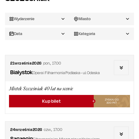
Wydarzenie
Miasto
Data
Kategoria
21
września
2026
pon.
,
17.00
Białystok
Opera i Filharmonia Podlaska - ul. Odeska
Mietek Szcześniak 40 lat na scenie
ZYSKAJ OD
Kup bilet
300
PKT
24
września
2026
czw.
,
17.00
Szczecin