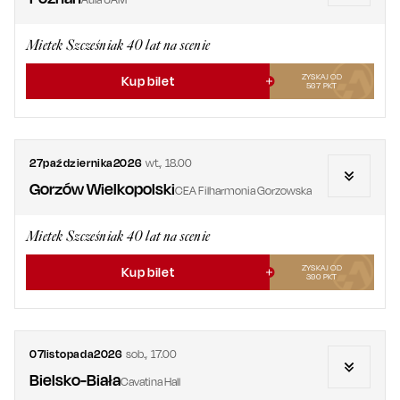
Mietek Szcześniak 40 lat na scenie
ZYSKAJ OD
Kup bilet
567
PKT
27
października
2026
wt.
,
18.00
Gorzów Wielkopolski
CEA Filharmonia Gorzowska
Mietek Szcześniak 40 lat na scenie
ZYSKAJ OD
Kup bilet
390
PKT
07
listopada
2026
sob.
,
17.00
Bielsko-Biała
Cavatina Hall