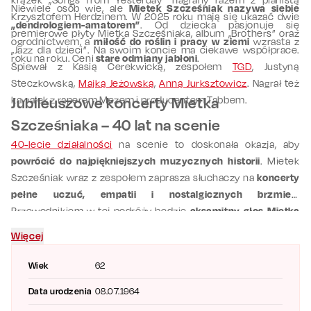
Niewiele osób wie, ale
Mietek Szcześniak nazywa siebie
Krzysztofem Herdzinem. W 2025 roku mają się ukazać dwie
„dendrologiem-amatorem”
. Od dziecka pasjonuje się
premierowe płyty Mietka Szcześniaka, album „Brothers” oraz
ogrodnictwem, a
miłość do roślin i pracy w ziemi
wzrasta z
„Jazz dla dzieci”. Na swoim koncie ma ciekawe współprace.
roku na roku. Ceni
stare odmiany jabłoni
.
Śpiewał z Kasią Cerekwicką, zespołem
TGD
, Justyną
Steczkowską,
Majką Jeżowską
,
Anną Jurksztowicz
. Nagrał też
kawałek z raperem Mezem i producentem Tabbem.
Jubileuszowe koncerty Mietka
Szcześniaka – 40 lat na scenie
40-lecie działalności
na scenie to doskonała okazja, aby
powrócić do najpiękniejszych muzycznych historii
. Mietek
Szcześniak wraz z zespołem zaprasza słuchaczy na
koncerty
pełne uczuć, empatii i nostalgicznych brzmień
.
Przewodnikiem w tej podróży będzie
aksamitny głos Mietka
Szcześniaka
, który wykona swoje najpopularniejsze piosenki.
Więcej
Jubileuszowa trasa cenionego muzyka będzie jak
opowiedzenie pięknej historii na nowo.
Wiek
62
Data urodzenia
08.07.1964