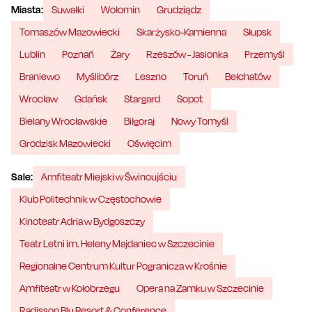
Miasta:
Suwałki
Wołomin
Grudziądz
Tomaszów Mazowiecki
Skarżysko-Kamienna
Słupsk
Lublin
Poznań
Żary
Rzeszów - Jasionka
Przemyśl
Braniewo
Myślibórz
Leszno
Toruń
Bełchatów
Wrocław
Gdańsk
Stargard
Sopot
Bielany Wrocławskie
Biłgoraj
Nowy Tomyśl
Grodzisk Mazowiecki
Oświęcim
Sale:
Amfiteatr Miejski w Świnoujściu
Klub Politechnik w Częstochowie
Kinoteatr Adria w Bydgoszczy
Teatr Letni im. Heleny Majdaniec w Szczecinie
Regionalne Centrum Kultur Pogranicza w Krośnie
Amfiteatr w Kołobrzegu
Opera na Zamku w Szczecinie
Radisson Blu Resort & Conference