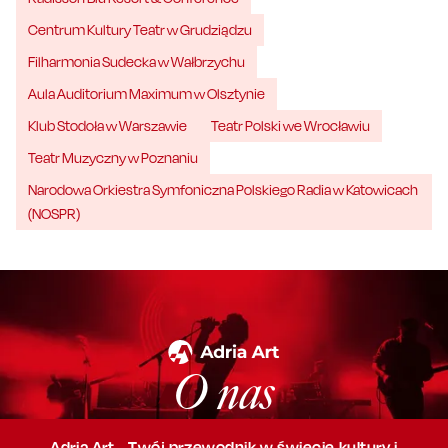
Centrum Kultury Teatr w Grudziądzu
Filharmonia Sudecka w Wałbrzychu
Aula Auditorium Maximum w Olsztynie
Klub Stodoła w Warszawie
Teatr Polski we Wrocławiu
Teatr Muzyczny w Poznaniu
Narodowa Orkiestra Symfoniczna Polskiego Radia w Katowicach
(NOSPR)
O nas
Adria Art - Twój przewodnik w świecie kultury i