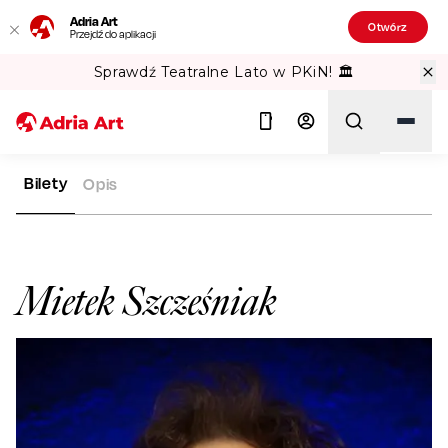
Adria Art
Otwórz
Przejdź do aplikacji
Sprawdź Teatralne Lato w PKiN! 🏛️
Bilety
Opis
ADRIA ART
ARTYŚCI
MIETEK SZCZEŚNIAK
Szukaj
Mietek Szcześniak