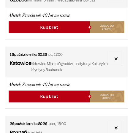
Filharmonia im. Mieczysława Karłowicza
Mietek Szcześniak 40 lat na scenie
ZYSKAJ OD
Kup bilet
375
PKT
16
października
2026
pt.
,
17.00
Katowice
Katowice Miasto Ogrodów - Instytucja Kultury im.
Krystyny Bochenek
Mietek Szcześniak 40 lat na scenie
ZYSKAJ OD
Kup bilet
390
PKT
26
października
2026
pon.
,
18.00
Poznań
Aula UAM