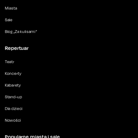
Miasta
Sale
Blog „Za kulisami”
Repertuar
Teatr
Koncerty
Kabarety
Stand-up
Dla dzieci
Nowości
Popularne miasta i sale