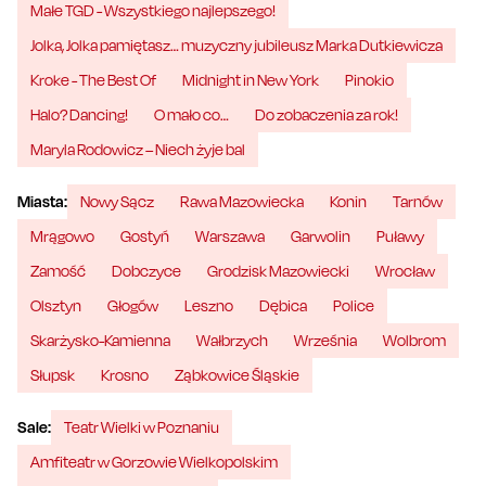
Małe TGD - Wszystkiego najlepszego!
Jolka, Jolka pamiętasz… muzyczny jubileusz Marka Dutkiewicza
Kroke - The Best Of
Midnight in New York
Pinokio
Halo? Dancing!
O mało co…
Do zobaczenia za rok!
Maryla Rodowicz – Niech żyje bal
Miasta:
Nowy Sącz
Rawa Mazowiecka
Konin
Tarnów
Mrągowo
Gostyń
Warszawa
Garwolin
Puławy
Zamość
Dobczyce
Grodzisk Mazowiecki
Wrocław
Olsztyn
Głogów
Leszno
Dębica
Police
Skarżysko-Kamienna
Wałbrzych
Września
Wolbrom
Słupsk
Krosno
Ząbkowice Śląskie
Sale:
Teatr Wielki w Poznaniu
Amfiteatr w Gorzowie Wielkopolskim