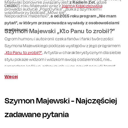
Majewski ponownie związany jest
z Radiem Zet
, gdzie
Lesiak.
Od 2021 roku Majewski wraz z
Joanną Kołaczkowską
prowadzi audycje „PogoDyńka", „Bułka z Szymkiem i
współtworzy podcast „Mówi się".
Nieporadnik małżeński",
a od 2015 roku program „Nie mam
pytań", w którym przeprowadza wywiady z osobowościami
medialnymi.
Szymon Majewski „Kto Panu to zrobił?”
Ogrom humoru i autoironii czeka fanów i fanki twórczości
Szymona Majewskiego podczas występów z jego programem
„Kto Panu to zrobił?”
. Artysta w charakterystycznym dla siebie
stylu pokaże widzom i widzkom swoją codzienność, nie
szczędząc kąśliwo-zabawnych uwag, nawet na swój temat.
Więcej
Szymon Majewski
- Najczęściej
zadawane pytania