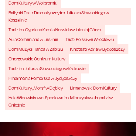
Dom Kultury w Wolbromiu
Bałtycki Teatr Dramatyczny im. Juliusza Słowackiego w
Koszalinie
Teatr im. Cypriana Kamila Norwida w Jeleniej Górze
Aula Comeniana w Lesznie
Teatr Polski we Wrocławiu
Dom Muzyki i Tańca w Zabrzu
Kinoteatr Adria w Bydgoszczy
Chorzowskie Centrum Kultury
Teatr im. Juliusza Słowackiego w Krakowie
Filharmonia Pomorska w Bydgoszczy
Dom Kultury „Mors” w Dębicy
Limanowski Dom Kultury
Hala Widowiskowo-Sportowa im. Mieczysława Łopatki w
Gnieźnie