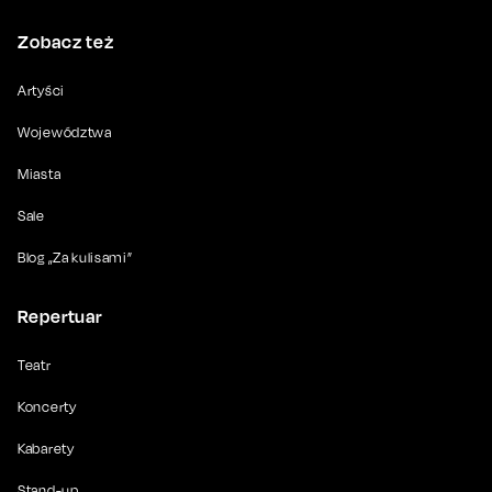
Zobacz też
Artyści
Województwa
Miasta
Sale
Blog „Za kulisami”
Repertuar
Teatr
Koncerty
Kabarety
Stand-up