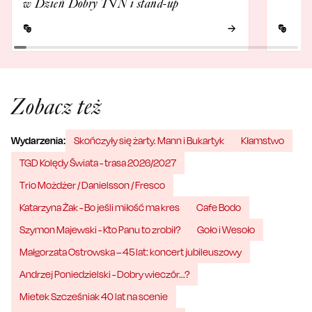
w Dzień Dobry TVN i stand-up
Zobacz też
Wydarzenia:
Skończyły się żarty. Mann i Bukartyk
Kłamstwo
TGD Kolędy Świata - trasa 2026/2027
Trio Możdżer / Danielsson / Fresco
Katarzyna Żak - Bo jeśli miłość ma kres
Cafe Bodo
Szymon Majewski - Kto Panu to zrobił?
Goło i Wesoło
Małgorzata Ostrowska – 45 lat: koncert jubileuszowy
Andrzej Poniedzielski - Dobry wieczór...?
Mietek Szcześniak 40 lat na scenie