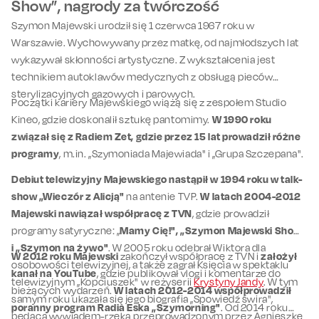
Show”, nagrody za twórczość
Szymon Majewski urodził się 1 czerwca 1967 roku w
Warszawie. Wychowywany przez matkę, od najmłodszych lat
wykazywał skłonności artystyczne. Z wykształcenia jest
technikiem autoklawów medycznych z obsługą pieców
sterylizacyjnych gazowych i parowych.
Początki kariery Majewskiego wiążą się z zespołem Studio
Kineo, gdzie doskonalił sztukę pantomimy.
W 1990 roku
związał się z Radiem Zet, gdzie przez 15 lat prowadził różne
programy
, m.in. „Szymoniada Majewiada" i „Grupa Szczepana".
Debiut telewizyjny Majewskiego nastąpił w 1994 roku w talk-
show „Wieczór z Alicją"
na antenie TVP.
W latach 2004-2012
Majewski nawiązał współpracę z TVN
, gdzie prowadził
programy satyryczne: „
Mamy Cię!", „Szymon Majewski Show"
i „Szymon na żywo"
. W 2005 roku odebrał Wiktora dla
W 2012 roku Majewski
zakończył współpracę z TVN i
założył
osobowości telewizyjnej, a także zagrał Księcia w spektaklu
kanał na YouTube
, gdzie publikował vlogi i komentarze do
telewizyjnym „Kopciuszek" w reżyserii
Krystyny Jandy
. W tym
bieżących wydarzeń.
W latach 2012-2014 współprowadził
samym roku ukazała się jego biografia „Spowiedź świra",
poranny program Radia Eska „Szymorning"
. Od 2014 roku
będąca wywiadem-rzeką przeprowadzonym przez Agnieszkę