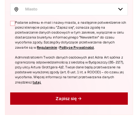
Miasto
Podanie adresu e-mail i nazwy miasta, a następnie potwierdzenie ich
przez kliknięcie przycisku "Zapisz się", oznacza zgodę na
przetwarzanie danych osobowych w tym zakresie, wyłącznie w celu
dostarczania biuletynu informacyjnego "Newsletter" do czasu
wycofania zgody. Szczegóły dotyczące przetwarzania danych
Regulaminie
Polityce Prywatności
zawarte są w
i
.
Administratorem Twoich danych osobowych jest Adria Art spółka z
ograniczoną odpowiedzialnością z siedzibą w Bydgoszczy (85- 227),
przy ulicy Artura Grottgera 4/2. Twoje dane będą przetwarzane na
podstawie wyrażonej zgody (art. 6 ust. 1 lit. a RODOD) – do czasu jej
wycofania. Więcej informacji na temat przetwarzania danych
tutaj.
znajdziesz
Zapisz się