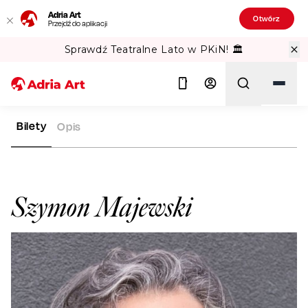
Adria Art
Otwórz
Przejdź do aplikacji
Sprawdź Teatralne Lato w PKiN! 🏛️
Bilety
Opis
ADRIA ART
ARTYŚCI
SZYMON MAJEWSKI
Szukaj
Szymon Majewski