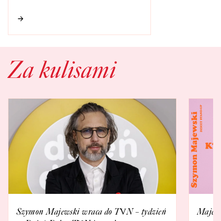
Za kulisami
Szymon Majewski wraca do TVN – tydzień
Majews