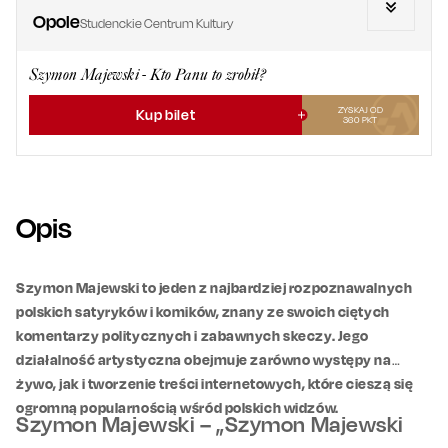
Opole
Studenckie Centrum Kultury
Szymon Majewski - Kto Panu to zrobił?
ZYSKAJ OD
Kup bilet
360
PKT
Opis
Szymon Majewski to jeden z najbardziej rozpoznawalnych
polskich satyryków i komików, znany ze swoich ciętych
komentarzy politycznych i zabawnych skeczy. Jego
działalność artystyczna obejmuje zarówno występy na
żywo, jak i tworzenie treści internetowych, które cieszą się
ogromną popularnością wśród polskich widzów.
Szymon Majewski – „Szymon Majewski