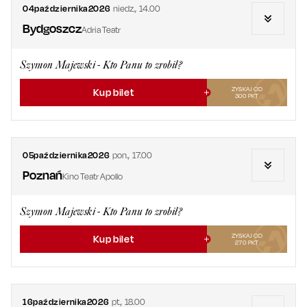
04
października
2026
niedz.
,
14.00
Bydgoszcz
Adria Teatr
Szymon Majewski - Kto Panu to zrobił?
ZYSKAJ OD
Kup bilet
300
PKT
05
października
2026
pon.
,
17.00
Poznań
Kino Teatr Apollo
Szymon Majewski - Kto Panu to zrobił?
ZYSKAJ OD
Kup bilet
270
PKT
16
października
2026
pt.
,
18.00