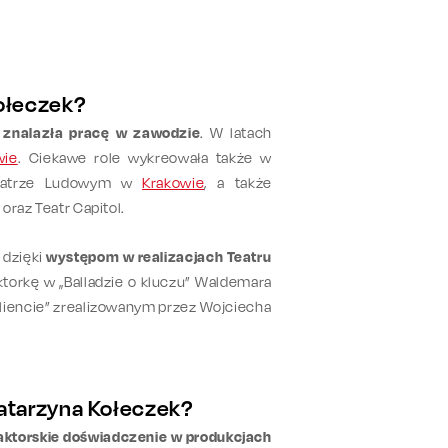
Kołeczek?
h
znalazła pracę w zawodzie
. W latach
wie
. Ciekawe role wykreowała także w
eatrze Ludowym w
Krakowie
, a także
 oraz Teatr Capitol.
 dzięki
występom w realizacjach Teatru
aktorkę w „Balladzie o kluczu” Waldemara
kliencie” zrealizowanym przez Wojciecha
 Katarzyna Kołeczek?
aktorskie doświadczenie w produkcjach