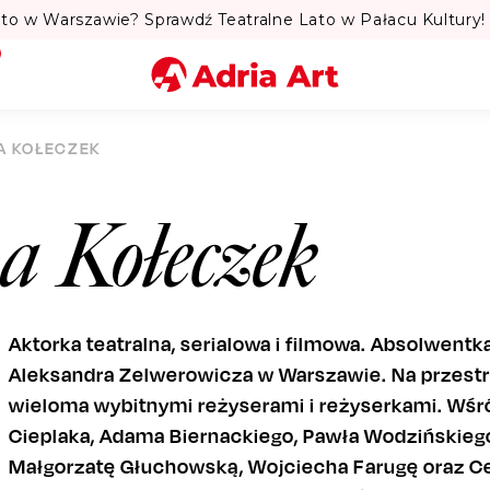
to w Warszawie? Sprawdź Teatralne Lato w Pałacu Kultury! 
Miasto
A KOŁECZEK
Kategoria
a Kołeczek
Szukaj
Aktorka teatralna, serialowa i filmowa. Absolwentk
Aleksandra Zelwerowicza w Warszawie. Na przestr
wieloma wybitnymi reżyserami i reżyserkami. Wśró
Cieplaka, Adama Biernackiego, Pawła Wodzińskiego
Małgorzatę Głuchowską, Wojciecha Farugę oraz Ce