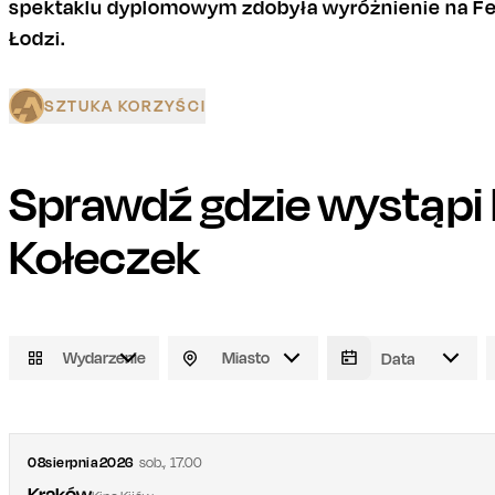
spektaklu dyplomowym zdobyła wyróżnienie na Fes
Łodzi.
SZTUKA KORZYŚCI
Sprawdź gdzie wystąpi
Kołeczek
Wydarzenie
Miasto
08
sierpnia
2026
sob.
,
17.00
Kraków