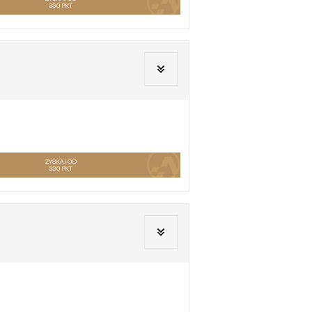
330
PKT
ZYSKAJ OD
330
PKT