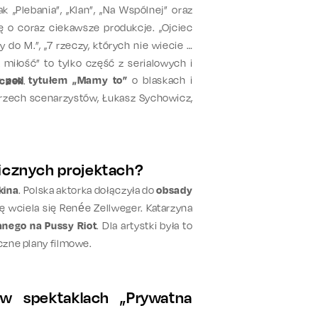
jak „Plebania”, „Klan”, „Na Wspólnej” oraz
ię o coraz ciekawsze produkcje. „Ojciec
y do M.”, „7 rzeczy, których nie wiecie o
k miłość” to tylko część z serialowych i
u pod tytułem „Mamy to”
o blaskach i
eczek
.
 trzech scenarzystów, Łukasz Sychowicz,
icznych projektach?
kina
. Polska aktorka dołączyła do
obsady
lę wciela się Renée Zellweger. Katarzyna
nego na Pussy Riot
. Dla artystki była to
iczne plany filmowe.
 w spektaklach „Prywatna