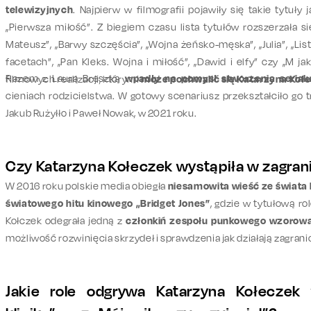
telewizyjnych
. Najpierw w filmografii pojawiły się takie tytuły 
„Pierwsza miłość”. Z biegiem czasu lista tytułów rozszerzała s
Mateusz”, „Barwy szczęścia”, „Wojna żeńsko-męska”, „Julia”, „List
facetach”, „Pan Kleks. Wojna i miłość”, „Dawid i elfy” czy „M ja
Razem z Laurą Breszką
wpadły na pomysł stworzenia serial
filmowych realizacji, którymi
może pochwalić się Katarzyna Koł
cieniach rodzicielstwa. W gotowy scenariusz przekształciło go
Jakub Rużyłło i Paweł Nowak, w 2021 roku.
Czy Katarzyna Kołeczek wystąpiła w zagran
W 2016 roku polskie media obiegła
niesamowita wieść ze świata 
światowego hitu kinowego „Bridget Jones”
, gdzie w tytułową ro
Kołczek odegrała jedną z
członkiń zespołu punkowego wzorowa
możliwość rozwinięcia skrzydeł i sprawdzenia jak działają zagran
Jakie role odgrywa Katarzyna Kołeczek