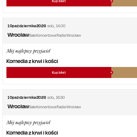
Kup bilet
10
października
2026
sob.
,
14.00
Wrocław
Sala Koncertowa Radia Wrocław
Mój najlepszy przyjaciel
Komedia z krwi i kości
Kup bilet
10
października
2026
sob.
,
16.30
Wrocław
Sala Koncertowa Radia Wrocław
Mój najlepszy przyjaciel
Komedia z krwi i kości