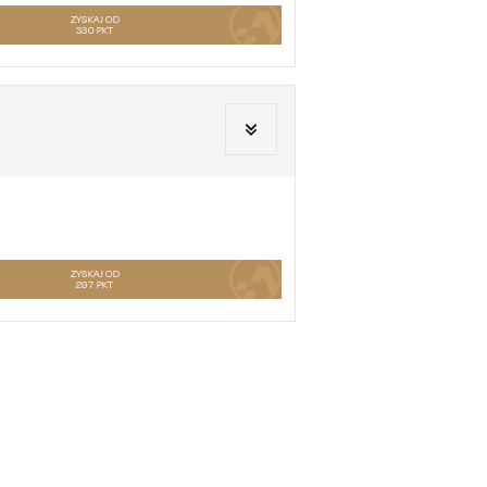
ZYSKAJ OD
330
PKT
ZYSKAJ OD
297
PKT