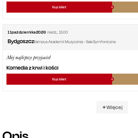
Kup bilet
11
października
2026
niedz.
,
13.00
Bydgoszcz
Kampus Akademii Muzycznej - Sala Symfoniczna
Mój najlepszy przyjaciel
Komedia z krwi i kości
Kup bilet
Więcej
Opis