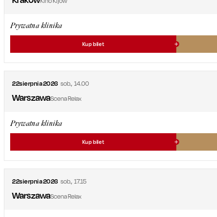
Kino Kijów
Prywatna klinika
Kup bilet
22
sierpnia
2026
sob.
,
14.00
Warszawa
Scena Relax
Prywatna klinika
Kup bilet
22
sierpnia
2026
sob.
,
17.15
Warszawa
Scena Relax