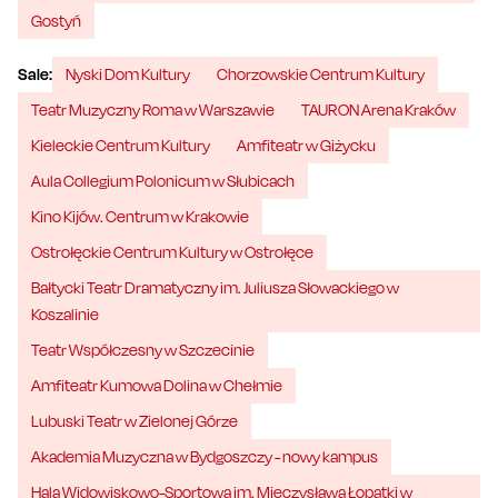
Gostyń
Sale:
Nyski Dom Kultury
Chorzowskie Centrum Kultury
Teatr Muzyczny Roma w Warszawie
TAURON Arena Kraków
Kieleckie Centrum Kultury
Amfiteatr w Giżycku
Aula Collegium Polonicum w Słubicach
Kino Kijów. Centrum w Krakowie
Ostrołęckie Centrum Kultury w Ostrołęce
Bałtycki Teatr Dramatyczny im. Juliusza Słowackiego w
Koszalinie
Teatr Współczesny w Szczecinie
Amfiteatr Kumowa Dolina w Chełmie
Lubuski Teatr w Zielonej Górze
Akademia Muzyczna w Bydgoszczy - nowy kampus
Hala Widowiskowo-Sportowa im. Mieczysława Łopatki w