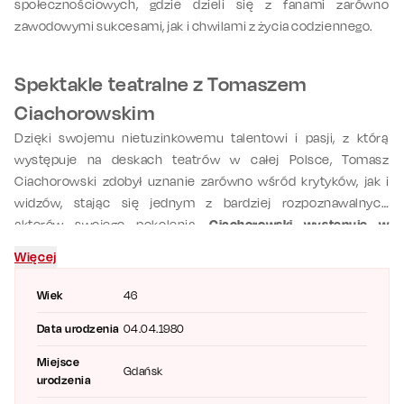
społecznościowych, gdzie dzieli się z fanami zarówno
zawodowymi sukcesami, jak i chwilami z życia codziennego.
Spektakle teatralne z Tomaszem
Ciachorowskim
Dzięki swojemu nietuzinkowemu talentowi i pasji, z którą
występuje na deskach teatrów w całej Polsce, Tomasz
Ciachorowski zdobył uznanie zarówno wśród krytyków, jak i
widzów, stając się jednym z bardziej rozpoznawalnych
aktorów
swojego pokolenia.
Ciachorowski występuje w
spektaklu komediowym „Wyjście awaryjne” traktującym o
Więcej
zwariowanych i zawirowanych relacjach damsko-męskich.
Zarezerwuj bilety online i zobacz na żywo nie tytko Tomasza
Wiek
46
Ciachorowskiego, ale też między innymi
Edytę Herbuś
,
Rafała
Data urodzenia
04.04.1980
Cieszyńskiego
czy
Katarzynę Kwiatkowską
!
Miejsce
Gdańsk
urodzenia