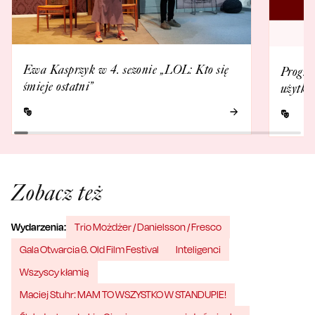
Ewa Kasprzyk w 4. sezonie „LOL: Kto się
Progra
śmieje ostatni”
użytko
Zobacz też
Wydarzenia:
Trio Możdżer / Danielsson / Fresco
Gala Otwarcia 6. Old Film Festival
Inteligenci
Wszyscy kłamią
Maciej Stuhr: MAM TO WSZYSTKO W STANDUPIE!