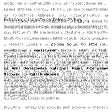
urodził się 5 kwietnia 1980 roku. Zanim zdecydował się na
karierę aktorską, ukończył studia z zakresu oceanotechniki
na Politechnice Gdańskiej oraz kulturoznawstwo na
Edukacja i występy telewizyjne
Uniwersytecie Warmińsko-Mazurskim w
Olsztynie
. Jednak to
Swoje umiejętności aktorskie doskonalił w Studium Aktorskim
wrodzona pasja do aktorstwa stała się jego sposobem na życie.
przy Teatrze im. Stefana Jaracza w Olsztynie w latach 2006-
2008. Po ukończeniu nauki w latach do 2010 roku był związany
z Teatrem Lubuskim w
Zielonej Górze
.
Od 2014 roku
współpracuje z
warszawskimi
teatrami, takimi jak Teatr
Jednak szerokiej publiczności Ciachorowski jest znany przede
Capitol i nieistniejący już Teatr Scena Prezentacje na Woli, w
wszystkim z ról w popularnych serialach telewizyjnych.
którym miał możliwość pracy z takimi aktorkami i aktorami
Debiutował w serialu „Majka” (2009–2010), gdzie wcielił się w
jak
Anna Dereszowska
,
K
atarzyna Figura
,
Przemysław
postać Michała Duszyńskiego. Później występował m.in. w
Sadowski
czy
Rafał Królikowski
.
W ostatnich latach można
serialach telewizyjnych; „Linii życia” (2011) jako Igor Grabowski,
było go podziwiać między innymi na deskach Teatru Kamienica
Aktor nie ogranicza się jednak tylko do telewizji. Wziął udział w
„M jak miłość” (2015–2019) jako Artur Skalski oraz „Na dobre i
w spektaklu „Trzecia młodość Bociana” w reżyserii
czwartej edycji programu „Dancing with the Stars. Taniec z
na złe” (2019–2023), gdzie zagrał postać doktora Michała
nieżyjącego już Emiliana Kamińskiego.
gwiazdami” oraz w trzeciej edycji reality show „Agent –
Wilczewskiego.
Gwiazdy”, gdzie dotarł do półfinału.
Prywatnie Tomasz Ciachorowski jest aktywny w mediach