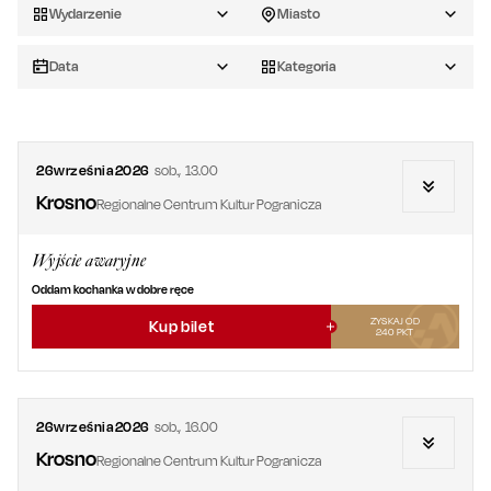
Wydarzenie
Miasto
Data
Kategoria
26
września
2026
sob.
,
13.00
Krosno
Regionalne Centrum Kultur Pogranicza
Wyjście awaryjne
Oddam kochanka w dobre ręce
ZYSKAJ OD
Kup bilet
240
PKT
26
września
2026
sob.
,
16.00
Krosno
Regionalne Centrum Kultur Pogranicza