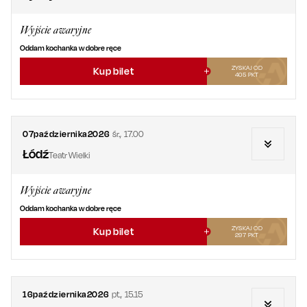
Wyjście awaryjne
Oddam kochanka w dobre ręce
ZYSKAJ OD
Kup bilet
405
PKT
07
października
2026
śr.
,
17.00
Łódź
Teatr Wielki
Wyjście awaryjne
Oddam kochanka w dobre ręce
ZYSKAJ OD
Kup bilet
297
PKT
16
października
2026
pt.
,
15.15