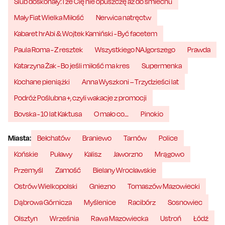
Ślub doskonały: I że Cię nie opuszczę aż do śmiechu
Mały Fiat Wielka Miłość
Nerwica natręctw
Kabaret hrAbi & Wojtek Kamiński - Być facetem
Paula Roma - Z resztek
Wszystkiego NAJgorszego
Prawda
Katarzyna Żak - Bo jeśli miłość ma kres
Supermenka
Kochane pieniążki
Anna Wyszkoni – Trzydzieści lat
Podróż Poślubna +, czyli wakacje z promocji
Bovska - 10 lat Kaktusa
O mało co…
Pinokio
Miasta:
Bełchatów
Braniewo
Tarnów
Police
Końskie
Puławy
Kalisz
Jaworzno
Mrągowo
Przemyśl
Zamość
Bielany Wrocławskie
Ostrów Wielkopolski
Gniezno
Tomaszów Mazowiecki
Dąbrowa Górnicza
Myślenice
Racibórz
Sosnowiec
Olsztyn
Września
Rawa Mazowiecka
Ustroń
Łódź