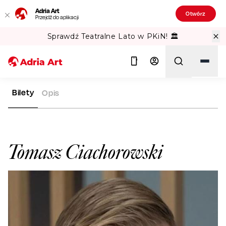
Adria Art
Otwórz
Przejdź do aplikacji
Sprawdź Teatralne Lato w PKiN! 🏛️
Bilety
Opis
ADRIA ART
ARTYŚCI
TOMASZ CIACHOROWSKI
Szukaj
Tomasz Ciachorowski