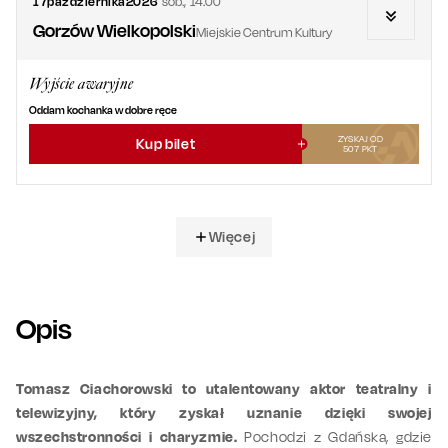
17
października
2026
sob.
,
14.00
Gorzów Wielkopolski
Miejskie Centrum Kultury
Wyjście awaryjne
Oddam kochanka w dobre ręce
ZYSKAJ OD
Kup bilet
507
PKT
Więcej
Opis
Tomasz Ciachorowski to utalentowany aktor teatralny i
telewizyjny, który zyskał uznanie dzięki swojej
wszechstronności i charyzmie.
Pochodzi z Gdańska, gdzie