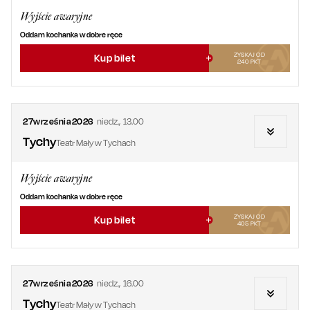
Wyjście awaryjne
Oddam kochanka w dobre ręce
ZYSKAJ OD
Kup bilet
240
PKT
27
września
2026
niedz.
,
13.00
Tychy
Teatr Mały w Tychach
Wyjście awaryjne
Oddam kochanka w dobre ręce
ZYSKAJ OD
Kup bilet
405
PKT
27
września
2026
niedz.
,
16.00
Tychy
Teatr Mały w Tychach