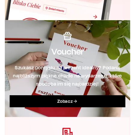
Voucher
Szukasz pomysłu na prezent idealny? Podaruj
najbliższym piękne chwile na wydarzeniu, które
spodoba im się najbardziej!
Zobacz