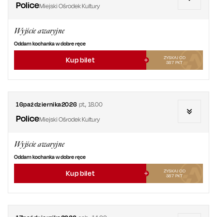
Police
Miejski Ośrodek Kultury
Wyjście awaryjne
Oddam kochanka w dobre ręce
ZYSKAJ OD
Kup bilet
387
PKT
16
października
2026
pt.
,
18.00
Police
Miejski Ośrodek Kultury
Wyjście awaryjne
Oddam kochanka w dobre ręce
ZYSKAJ OD
Kup bilet
387
PKT