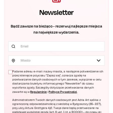
Newsletter
Bądź zawsze na bieżąco - rezerwuj najlepsze miejsca
na największe wydarzenia.
Miasto
Podanie adresu e-mail i nazwy miasta, a następnie potwierdzenie ich
przez kliknięcie przycisku "Zapisz się", oznacza zgodę na
przetwarzanie danych osobowych w tym zakresie, wyłącznie w celu
dostarczania biuletynu informacyjnego "Newsletter" do czasu
wycofania zgody. Szczegóły dotyczące przetwarzania danych
Regulaminie
Polityce Prywatności
zawarte są w
i
.
Administratorem Twoich danych osobowych jest Adria Art spółka z
ograniczoną odpowiedzialnością z siedzibą w Bydgoszczy (85- 227),
przy ulicy Artura Grottgera 4/2. Twoje dane będą przetwarzane na
podstawie wyrażonej zgody (art. 6 ust. 1 lit. a RODOD) – do czasu jej