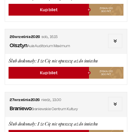
ZYSKAJ OD
Kup bilet
300
PKT
26
września
2026
sob.
,
16.15
Olsztyn
Aula Auditorium Maximum
Ślub doskonały: I że Cię nie opuszczę aż do śmiechu
ZYSKAJ OD
Kup bilet
300
PKT
27
września
2026
niedz.
,
13.00
Braniewo
Braniewskie Centrum Kultury
Ślub doskonały: I że Cię nie opuszczę aż do śmiechu