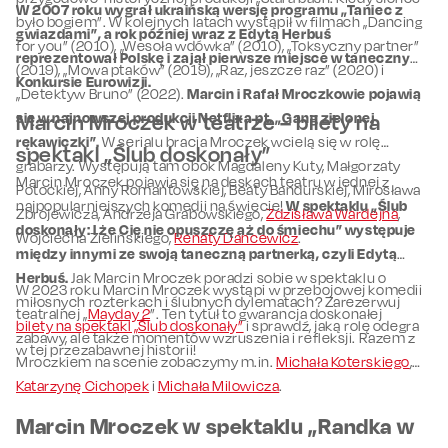
W 2007 roku wygrał ukraińską wersję programu „Taniec z
było bogiem”. W kolejnych latach wystąpił w filmach „Dancing
gwiazdami”, a rok później wraz z Edytą Herbuś
for you” (2010), „Wesoła wdówka” (2010), „Toksyczny partner”
reprezentował Polskę i zajął pierwsze miejsce w tanecznym
(2019), „Mowa ptaków” (2019), „Raz, jeszcze raz” (2020) i
Konkursie Eurowizji.
„Detektyw Bruno” (2022).
Marcin i Rafał Mroczkowie pojawią
się w najnowszej produkcji Netflixa pt. „Gang zielonej
Marcin Mroczek w teatrze – bilety na
rękawiczki”.
W serialu bracia Mroczek wcielą się w rolę…
spektakl „Ślub doskonały”
grabarzy. Występują tam obok Magdaleny Kuty, Małgorzaty
Marcin Mroczek pojawia się na deskach teatru w jednej z
Potockiej, Anny Romantowskiej, Beaty Bandurskiej, Mirosława
najpopularniejszych komedii na świecie!
W spektaklu „Ślub
Zbrojewicza, Andrzeja Grabowskiego,
Zdzisława Wardejna
,
doskonały: I że Cię nie opuszczę aż do śmiechu” występuje
Wojciecha Zielińskiego,
Renaty Dancewicz
.
między innymi ze swoją taneczną partnerką, czyli Edytą
Herbuś.
Jak Marcin Mroczek poradzi sobie w spektaklu o
W 2023 roku Marcin Mroczek wystąpi w przebojowej komedii
miłosnych rozterkach i ślubnych dylematach? Zarezerwuj
teatralnej „
Mayday 2
”. Ten tytuł to gwarancja doskonałej
bilety na spektakl „Ślub doskonały”
i sprawdź, jaką rolę odegra
zabawy, ale także momentów wzruszenia i refleksji. Razem z
w tej przezabawnej historii!
Mroczkiem na scenie zobaczymy m.in.
Michała Koterskiego
,
Katarzynę Cichopek
i
Michała Milowicza
.
Marcin Mroczek w spektaklu „Randka w