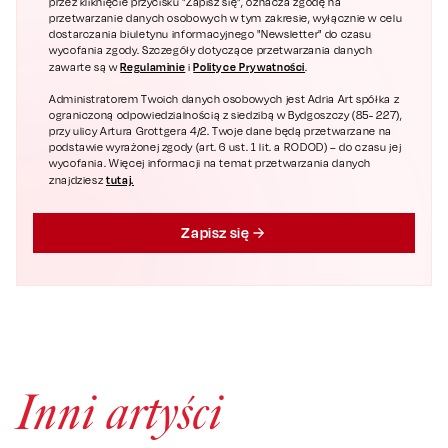
przez kliknięcie przycisku "Zapisz się", oznacza zgodę na
przetwarzanie danych osobowych w tym zakresie, wyłącznie w celu
dostarczania biuletynu informacyjnego "Newsletter" do czasu
wycofania zgody. Szczegóły dotyczące przetwarzania danych
Regulaminie
Polityce Prywatności
zawarte są w
i
.
Administratorem Twoich danych osobowych jest Adria Art spółka z
ograniczoną odpowiedzialnością z siedzibą w Bydgoszczy (85- 227),
przy ulicy Artura Grottgera 4/2. Twoje dane będą przetwarzane na
podstawie wyrażonej zgody (art. 6 ust. 1 lit. a RODOD) – do czasu jej
wycofania. Więcej informacji na temat przetwarzania danych
tutaj.
znajdziesz
Zapisz się
Inni artyści