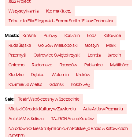
Jazz Project
Wszyscy kłamią
Kto ma Klucz.
Tribute to Ella Fitzgerald - Emma Smith i Eliasz Orchestra
Miasta:
Kraśnik
Puławy
Koszalin
Łódź
Katowice
Ruda Śląska
Gorzów Wielkopolski
Gostyń
Marki
Przemyśl
Ostrowiec Świętokrzyski
Łomża
Jarocin
Gniezno
Radomsko
Rzeszów
Pabianice
Myślibórz
Kłodzko
Dębica
Wołomin
Kraków
Kazimierza Wielka
Gdańsk
Kołobrzeg
Sale:
Teatr Współczesny w Szczecinie
Miejski Ośrodek Kultury w Zawierciu
Aula Artis w Poznaniu
Aula UAM w Kaliszu
TAURON Arena Kraków
Narodowa Orkiestra Symfoniczna Polskiego Radia w Katowicach
(NOSPR)