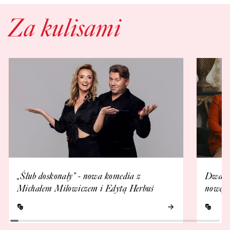
Za kulisami
„Ślub doskonały” - nowa komedia z
Dwa „Ś
Michałem Milowiczem i Edytą Herbuś
nowej 