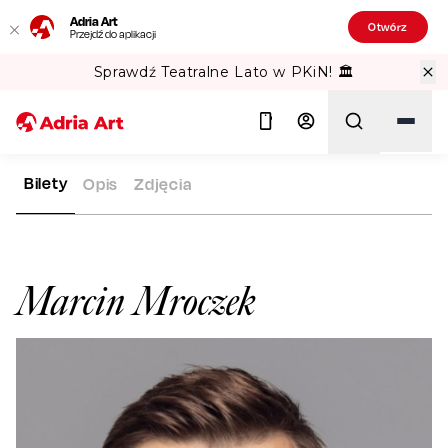
Adria Art
Otwórz
Przejdź do aplikacji
Sprawdź Teatralne Lato w PKiN! 🏛️
Bilety
Opis
Zdjęcia
ADRIA ART
ARTYŚCI
MARCIN MROCZEK
Szukaj
Marcin Mroczek