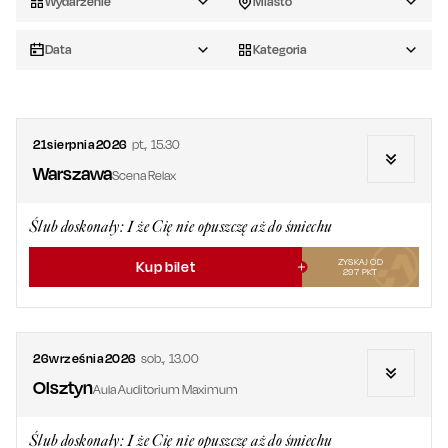
Wydarzenie
Miasto
Data
Kategoria
21
sierpnia
2026
pt.
,
15.30
Warszawa
Scena Relax
Ślub doskonały: I że Cię nie opuszczę aż do śmiechu
ZYSKAJ OD
Kup bilet
297
PKT
26
września
2026
sob.
,
13.00
Olsztyn
Aula Auditorium Maximum
Ślub doskonały: I że Cię nie opuszczę aż do śmiechu