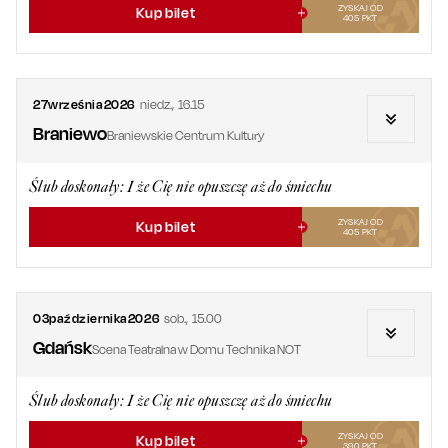
ZYSKAJ OD
Kup bilet
405
PKT
27
września
2026
niedz.
,
16.15
Braniewo
Braniewskie Centrum Kultury
Ślub doskonały: I że Cię nie opuszczę aż do śmiechu
ZYSKAJ OD
Kup bilet
405
PKT
03
października
2026
sob.
,
15.00
Gdańsk
Scena Teatralna w Domu Technika NOT
Ślub doskonały: I że Cię nie opuszczę aż do śmiechu
ZYSKAJ OD
Kup bilet
390
PKT