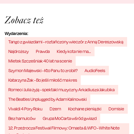
Zobacz też
Wydarzenia:
Tango z gwiazdami - roztańczony wieczór z Anną Dereszowską
Najdroższy
Prawda
Kiedy kota nie ma…
Mietek Szcześniak 40 lat na scenie
Szymon Majewski - Kto Panu to zrobił?
AudioFeels
Katarzyna Żak - Bo jeśli miłość ma kres
Romeo i Julia żyją - spektakl muzyczny Arkadiusza Jakubika
The Beatles Unplugged by Adam Kalinowski
Vivaldi 4 Pory Roku
Dżem
Kochane pieniążki
Domisie
Bez hamulców
Grupa MoCarta wśród gwiazd
12. Przeźrocza Festiwal Filmowy: Omasta & WFO - White Note