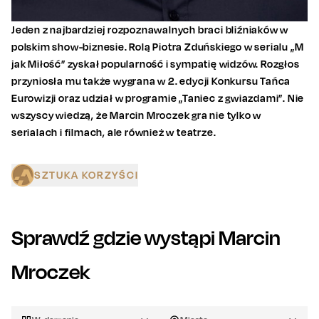
Jeden z najbardziej rozpoznawalnych braci bliźniaków w
polskim show-biznesie. Rolą Piotra Zduńskiego w serialu „M
jak Miłość” zyskał popularność i sympatię widzów. Rozgłos
przyniosła mu także wygrana w 2. edycji Konkursu Tańca
Eurowizji oraz udział w programie „Taniec z gwiazdami”. Nie
wszyscy wiedzą, że Marcin Mroczek gra nie tylko w
serialach i filmach, ale również w teatrze.
SZTUKA KORZYŚCI
Sprawdź gdzie wystąpi
Marcin
Mroczek