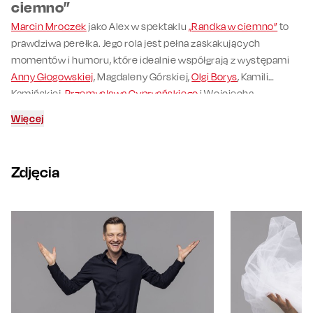
ciemno”
Marcin Mroczek
jako Alex w spektaklu
„Randka w ciemno”
to
prawdziwa perełka. Jego rola jest pełna zaskakujących
momentów i humoru, które idealnie współgrają z występami
Anny Głogowskiej
, Magdaleny Górskiej,
Olgi Borys
, Kamili
Kamińskiej,
Przemysława Cypryańskiego
i Wojciecha
Rotowskiego. Mroczek swoim aktorstwem wprowadza
Więcej
widzów w świat absurdalnych, lecz ujmujących miłosnych
perypetii.
Zdjęcia