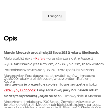
Więcej
Opis
Marcin Mroczek urodził się 18 lipca 1982 roku w Siedlcach.
Ma brata bliźniaka –
Rafała
– oraz starszą siostrę Agatę. Z
wykształcenia nie jest aktorem, lecz inżynierem, absolwentem
Politechniki Warszawskiej. W 2013 roku poślubił Marlenę
Muranowicz. Para doczekała się dwóch synów – Ignacego i
Od 2000 roku Marcin Mroczek, wraz z bratem Rafałem,
Kacpra.
nieprzerwanie prezentuje swoje miłosne perypetie u boku
Katarzyny Cichopek
.
Losy serialowej pary Zduńskich od lat
śledzą fani produkcji „M jak Miłość”.
Filmowy debiut Marcina
Mroczka miał miejsce w 2003 roku. Zagrał on wówczas w
Jako tancerz Marcin Mroczek odniósł spektakularne sukcesy.
przygodowo-historycznej produkcji „Stara baśń. Kiedy słońce