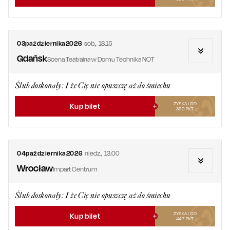
03
października
2026
sob.
,
18.15
Gdańsk
Scena Teatralna w Domu Technika NOT
Ślub doskonały: I że Cię nie opuszczę aż do śmiechu
ZYSKAJ OD
Kup bilet
390
PKT
04
października
2026
niedz.
,
13.00
Wrocław
Impart Centrum
Ślub doskonały: I że Cię nie opuszczę aż do śmiechu
ZYSKAJ OD
Kup bilet
447
PKT