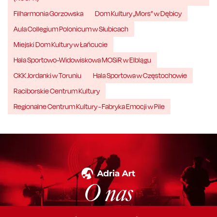
Filharmonia Gorzowska
Dom Kultury „Mors” w Dębicy
Aula Collegium Polonicum w Słubicach
Miejski Dom Kultury w Łańcucie
Hala Sportowo-Widowiskowa MOSiR w Elblągu
CKK Jordanki w Toruniu
Hala Sportowa w Częstochowie
Raciborskie Centrum Kultury
Regionalne Centrum Kultury - Fabryka Emocji w Pile
O nas