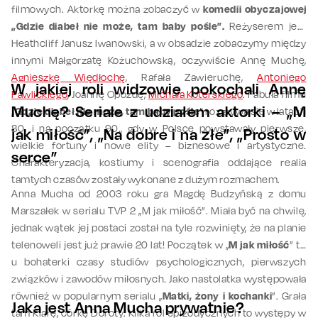
filmowych. Aktorkę można zobaczyć w
komedii obyczajowej
„Gdzie diabeł nie może, tam baby pośle”.
Reżyserem jest
Heathcliff Janusz Iwanowski, a w obsadzie zobaczymy między
innymi Małgorzatę Kożuchowską, oczywiście Annę Muchę,
Agnieszkę Więdłochę
, Rafała Zawieruchę,
Antoniego
W jakiej roli widzowie pokochali Annę
Pawlickiego
, Joannę Opozdę,
Michała Koterskiego
. Fabuła filmu
Muchę? Seriale z udziałem aktorki – „M
„
Gdzie diabeł nie może, tam baby pośle
” rozgrywa się w latach
80. i na początku 90., gdy w Polsce powstawały pierwsze,
jak miłość”, „Na dobre i na złe”, „Prosto w
wielkie fortuny i nowe elity – biznesowe i artystyczne.
serce”
Charakteryzacja, kostiumy i scenografia oddające realia
tamtych czasów zostały wykonane z dużym rozmachem.
Anna Mucha od 2003 roku gra Magdę Budzyńską z domu
Marszałek w serialu TVP 2 „M jak miłość”. Miała być na chwilę,
jednak wątek jej postaci został na tyle rozwinięty, że na planie
telenoweli jest już prawie 20 lat! Początek w „
M jak miłość
” to
u bohaterki czasy studiów psychologicznych, pierwszych
związków i zawodów miłosnych. Jako nastolatka występowała
również w popularnym serialu „
Matki, żony i kochanki
”. Grała
Jaka jest Anna Mucha prywatnie?
tam Klarę, córkę Doroty. Kilka ról epizodycznych to występy w