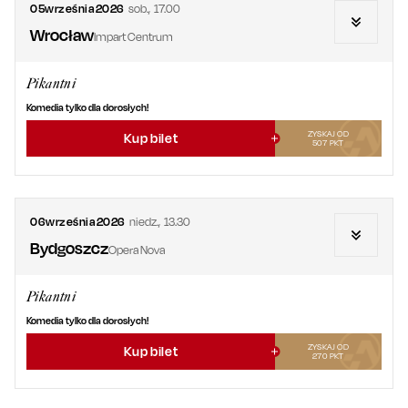
05
września
2026
sob.
,
17.00
Wrocław
Impart Centrum
Pikantni
Komedia tylko dla dorosłych!
ZYSKAJ OD
Kup bilet
507
PKT
06
września
2026
niedz.
,
13.30
Bydgoszcz
Opera Nova
Pikantni
Komedia tylko dla dorosłych!
ZYSKAJ OD
Kup bilet
270
PKT