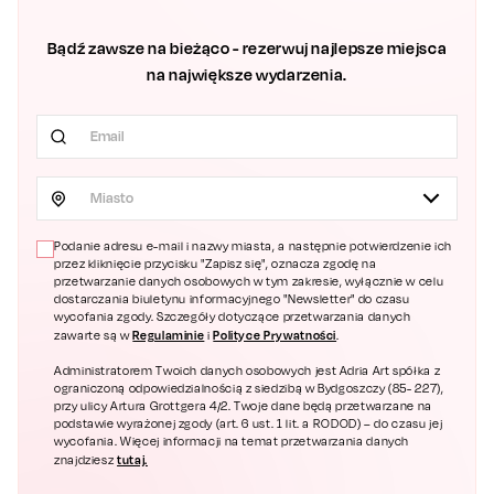
Bądź zawsze na bieżąco - rezerwuj najlepsze miejsca
na największe wydarzenia.
Miasto
Podanie adresu e-mail i nazwy miasta, a następnie potwierdzenie ich
przez kliknięcie przycisku "Zapisz się", oznacza zgodę na
przetwarzanie danych osobowych w tym zakresie, wyłącznie w celu
dostarczania biuletynu informacyjnego "Newsletter" do czasu
wycofania zgody. Szczegóły dotyczące przetwarzania danych
Regulaminie
Polityce Prywatności
zawarte są w
i
.
Administratorem Twoich danych osobowych jest Adria Art spółka z
ograniczoną odpowiedzialnością z siedzibą w Bydgoszczy (85- 227),
przy ulicy Artura Grottgera 4/2. Twoje dane będą przetwarzane na
podstawie wyrażonej zgody (art. 6 ust. 1 lit. a RODOD) – do czasu jej
wycofania. Więcej informacji na temat przetwarzania danych
tutaj.
znajdziesz