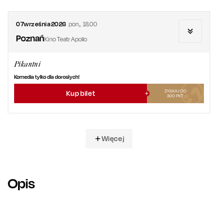
07
września
2026
pon.
,
18.00
Poznań
Kino Teatr Apollo
Pikantni
Komedia tylko dla dorosłych!
ZYSKAJ OD
Kup bilet
300
PKT
Więcej
Opis