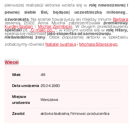
pierwszej realizacji aktorka wciela się w
rolę nowoczesnej i
pewnej siebie Bei, będącej uczestniczką miłosnego
czworokąta
. Na scenie towarzyszy jej między innymi
Barbara
Jesienią 2022 Anna Mucha zaprezentowała
premierowy
Kurdej-Szatan
i
Michał Ziembicki
. W drugim przedstawieniu
spektakl
pt. „
O mało co...
”, w którym wciela się w
rolę Hilary,
spełnia się natomiast
jako ekspertka od samorozwoju
.
nieświadomej żony
. Obok popularnej aktorki w spektaklu
zobaczymy również
Natalię Iwańską
i
Michała Sitarskiego
.
Więcej
Wiek
46
Data urodzenia
25.04.1980
Miejsce
Warszawa
urodzenia
Zawód
aktorka teatralna, filmowa i producentka