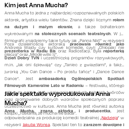
Kim jest Anna Mucha?
Anna Mucha to jedna z najbardziej rozpoznawalnych polskich
aktorek, artystka wielu talentów. Znana dzięki licznym
rolom
na dużym i małym ekranie
, a także bohaterkom
wykreowanym
na stołecznych scenach teatralnych
. W jej
filmografii znajdziemy takie tytuły jak „Panna Nikt” w reżyserii
Poza działalnością aktorską
pracowała również jako
Andrzeja Wajdy czy kultowe komedie, czyli „Chłopaki nie
prezenterka w Radiu Bis
oraz Radiostacji. Była
reporterką
płaczą” oraz „Młode wilki ½”.
Dzień Dobry TVN
i uczestniczką programów rozrywkowych,
m.in. „Jak oni śpiewają” czy „Taniec z gwiazdami”, a także
jurorką „You Can Dance – Po prostu tańcz” i „Dance Dance
Dance”. Jest
ambasadorką Ogólnopolskich Spotkań
Filmowych Kameralne Lato w Radomiu
– festiwalu, którego
głównym celem jest wspieranie młodych polskich twórców
Jakie spektakle wyprodukowała Anna
oraz promowanie dobrych wzorców społecznych poprzez
Mucha?
uczestnictwo w kulturze. Anna Mucha jest również autorką
Anna Mucha, znana aktorka i producentka
, jest
książki „Toskania, że mucha nie siada”.
odpowiedzialna za produkcję komedii teatralnej „
Nadzieja
” w
reżyserii
Jakuba Wonsa
. Spektakl ten to
zarazem dowcipne i