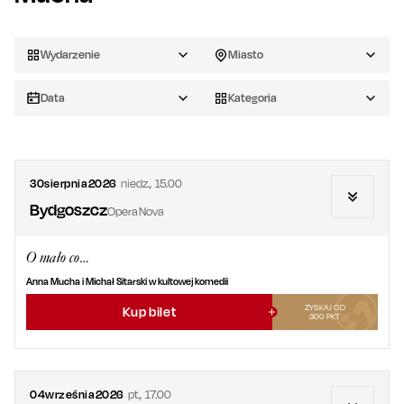
Wydarzenie
Miasto
Data
Kategoria
30
sierpnia
2026
niedz.
,
15.00
Bydgoszcz
Opera Nova
O mało co…
Anna Mucha i Michał Sitarski w kultowej komedii
ZYSKAJ OD
Kup bilet
300
PKT
04
września
2026
pt.
,
17.00