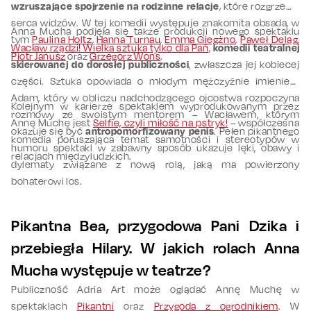
wzruszające spojrzenie na rodzinne relacje
, które rozgrzewa
serca widzów. W tej komedii występuje znakomita obsada, w
Anna Mucha podjęła się także produkcji nowego spektaklu
tym
Paulina Holtz
,
Hanna Turnau
,
Emma Giegżno
,
Paweł Deląg
,
Wacław
rządzi! Wielka sztuka tylko dla Pań
,
komedii teatralnej
Piotr Janusz
oraz
Grzegorz Wons
.
skierowanej do dorosłej publiczności
, zwłaszcza jej kobiecej
części. Sztuka opowiada o młodym mężczyźnie imieniem
Adam, który w obliczu nadchodzącego ojcostwa rozpoczyna
Kolejnym w karierze spektaklem wyprodukowanym przez
rozmowy ze swoistym mentorem – Wacławem, którym
Annę Muchę jest
Selfie, czyli miłość na pstryk!
– współczesna
okazuje się być
antropomorfizowany penis
. Pełen pikantnego
komedia poruszająca temat samotności i stereotypów w
humoru spektakl w zabawny sposób ukazuje lęki, obawy i
relacjach międzyludzkich.
dylematy związane z nową rolą, jaką ma powierzony
bohaterowi los.
Pikantna Bea, przygodowa Pani Dzika i
przebiegła Hilary. W jakich rolach Anna
Mucha występuje w teatrze?
Publiczność Adria Art może oglądać Annę Muchę w
spektaklach
Pikantni
oraz
Przygoda z ogrodnikiem
. W