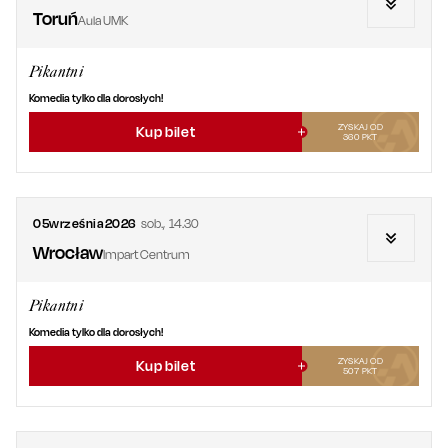
Toruń
Aula UMK
Pikantni
Komedia tylko dla dorosłych!
ZYSKAJ OD
Kup bilet
360
PKT
05
września
2026
sob.
,
14.30
Wrocław
Impart Centrum
Pikantni
Komedia tylko dla dorosłych!
ZYSKAJ OD
Kup bilet
507
PKT