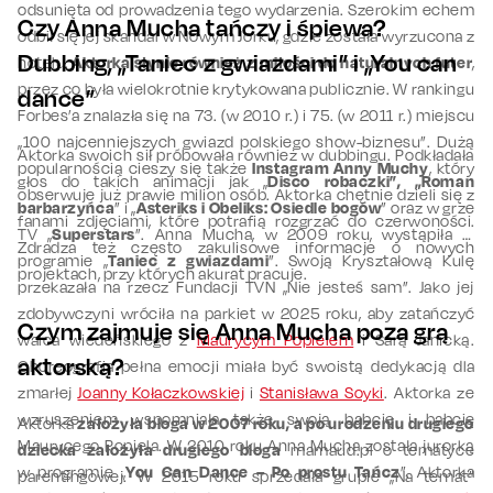
odsunięta od prowadzenia tego wydarzenia. Szerokim echem
Czy Anna Mucha tańczy i śpiewa?
odbił się jej skandal w Nowym Jorku, gdzie została wyrzucona z
Dubbing, „Taniec z gwiazdami” i „You can
hotelu.
Aktorka słynie również z miłości do naturalnych futer
,
przez co była wielokrotnie krytykowana publicznie. W rankingu
dance”
Forbes’a znalazła się na 73. (w 2010 r.) i 75. (w 2011 r.) miejscu
„100 najcenniejszych gwiazd polskiego show-biznesu”. Dużą
Aktorka swoich sił próbowała również w dubbingu. Podkładała
popularnością cieszy się także
Instagram Anny Muchy
, który
głos do takich animacji jak „
Disco robaczki”, „Roman
obserwuje już prawie milion osób. Aktorka chętnie dzieli się z
barbarzyńca
” i „
Asteriks i Obeliks: Osiedle bogów
” oraz w grze
fanami zdjęciami, które potrafią rozgrzać do czerwoności.
TV „
Superstars
”. Anna Mucha, w 2009 roku, wystąpiła w
Zdradza też często zakulisowe informacje o nowych
programie „
Taniec z gwiazdami
”. Swoją Kryształową Kulę
projektach, przy których akurat pracuje.
przekazała na rzecz Fundacji TVN „Nie jesteś sam”. Jako jej
zdobywczyni wróciła na parkiet w 2025 roku, aby zatańczyć
Czym zajmuje się Anna Mucha poza grą
walca wiedeńskiego z
Maurycym Popielem
i Sarą Janicką.
aktorską?
Choreografia pełna emocji miała być swoistą dedykacją dla
zmarłej
Joanny Kołaczkowskiej
i
Stanisława Soyki
. Aktorka ze
wzruszeniem wspomniała także swoją babcię i babcię
Aktorka
założyła bloga w 2007 roku, a po urodzeniu drugiego
Maurycego Popiela. W 2010 roku Anna Mucha została jurorką
dziecka założyła drugiego bloga
mamaud.pl o tematyce
w programie „
You Can Dance – Po prostu Tańcz
”. Aktorka
parentingowej. W 2015 roku sprzedała grupie „Na temat”