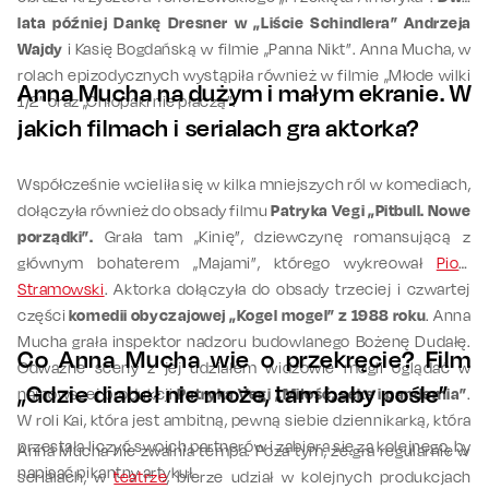
lata później Dankę Dresner w „Liście Schindlera” Andrzeja
Wajdy
i Kasię Bogdańską w filmie „Panna Nikt”. Anna Mucha, w
rolach epizodycznych wystąpiła również w filmie „Młode wilki
Anna Mucha na dużym i małym ekranie. W
1/2” oraz „Chłopaki nie płaczą”.
jakich filmach i serialach gra aktorka?
Współcześnie wcieliła się w kilka mniejszych ról w komediach,
dołączyła również do obsady filmu
Patryka Vegi „Pitbull. Nowe
porządki”.
Grała tam „Kinię”, dziewczynę romansującą z
głównym bohaterem „Majami”, którego wykreował
Piotr
Stramowski
. Aktorka dołączyła do obsady trzeciej i czwartej
części
komedii obyczajowej „Kogel mogel” z 1988 roku
. Anna
Mucha grała inspektor nadzoru budowlanego Bożenę Dudałę.
Co Anna Mucha wie o przekręcie? Film
Odważne sceny z jej udziałem widzowie mogli oglądać w
„Gdzie diabeł nie może, tam baby pośle”
najnowszej produkcji
Patryka Vegi „Miłość, seks i pandemia”
.
W roli Kai, która jest ambitną, pewną siebie dziennikarką, która
przestała liczyć swoich partnerów i zabiera się za kolejnego, by
Anna Mucha nie zwalnia tempa. Poza tym, że gra regularnie w
napisać pikantny artykuł.
serialach, w
teatrze
, bierze udział w kolejnych produkcjach