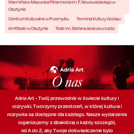
Warmińsko-Mazurska Filharmonia im. F. Nowowiejskiego w
Olsztynie
Centrum Kulturalne w Przemyślu
Terminal Kultury Gocław
Amfiteatr w Olsztynie
Teatr im. Stefana Jaracza w Łodzi
O nas
Adria Art - Twój przewodnik w świecie kultury i
rozrywki. Tworzymy przestrzeń,
w której
kultura i
rozrywka są dostępne dla każdego. Nasze wydarzenia
organizujemy
z dbałością
o każdy szczegół,
od A do Z, aby
Twoje doświadczenie było