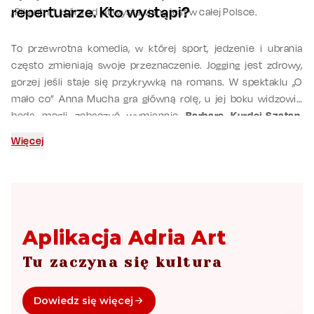
repertuarze. Kto wystąpi?
„Pikantni”, która od lat wystawiana jest w całej Polsce.
To przewrotna komedia, w której sport, jedzenie i ubrania
często zmieniają swoje przeznaczenie. Jogging jest zdrowy,
gorzej jeśli staje się przykrywką na romans. W spektaklu „O
mało co” Anna Mucha gra główną rolę, u jej boku widzowie
będą mogli zobaczyć wymiennie
Barbarę Kurdej-Szatan
,
Dominikę Kachlik
,
Filipa Bobka
i
Michała Sitarskiego
. Ten
Więcej
ostatni partnerował jej w „Przygodzie z ogrodnikiem”, która
zyskała dużą popularność wśród publiczności – kryminalny
wątek i dowcipne dialogi wciąż przyciągają widzów.
Aplikacja Adria Art
Tu zaczyna się kultura
Dowiedz się więcej