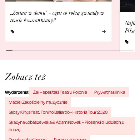
„Zostań w domu” – czyli co robią gwiazdy w
czasie kwarantanny?
Najlep
Pikant
Zobacz też
Wydarzenia:
Żar – spektakl Teatru Polonia
Prywatna klinika
Maciej Zakościelny muzycznie
Gipsy Kings feat. Tonino Baliardo - Historia Tour 2026
Grażyna Łobaszewska & Adam Nowak – Piosenki o ludziach z
duszą
Dwoje na huśtawce
Pomoc domowa