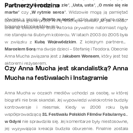
Partnerzy i rodzina
produkcjach „
Na dobre i na złe
”, „
Usta, usta
”, „
O mnie się nie
martw
” czy „
W rytmie serca
”. Widzowie mogą ją pamiętać
również z serialu „
Prosto w serce
”, gdzie grała główną rolę –
Bohaterka grana przez Annę Muchę w serialu „M jak miłość”
bokserkę Monikę Milewską.
brała aż dwukrotnie ślub. Aktorka prywatnie natomiast nigdy
nie stanęła na ślubnym kobiercu. W latach 2003 do 2005 była
w związku z
Kubą Wojewódzkim
. Z kolejnym partnerem,
Marcelem Sorą
ma dwoje dzieci – Stefanię i Teodora. Obecnie
Anna Mucha związana jest z
Jakubem Wonsem
, który jest też
aktorem i reżyserem.
Czy Anna Mucha jest skandalistką? Anna
Mucha na festiwalach i Instagramie
Anna Mucha w oczach mediów uchodzi za osobę, w której
biografii nie brak skandali. Jej wypowiedzi wielokrotnie budziły
kontrowersje i niesmak. Kiedy w 2006 roku była
współprowadzącą
31. Festiwalu Polskich Filmów Fabularnych
w Gdyni
nie sprawdziła się. Jej komentarze były niestosowne,
jej wyzywająca kreacja budziła oburzenie. Finalnie została