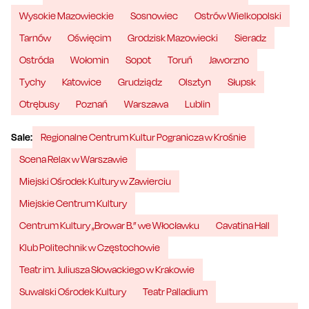
Wysokie Mazowieckie
Sosnowiec
Ostrów Wielkopolski
Tarnów
Oświęcim
Grodzisk Mazowiecki
Sieradz
Ostróda
Wołomin
Sopot
Toruń
Jaworzno
Tychy
Katowice
Grudziądz
Olsztyn
Słupsk
Otrębusy
Poznań
Warszawa
Lublin
Sale:
Regionalne Centrum Kultur Pogranicza w Krośnie
Scena Relax w Warszawie
Miejski Ośrodek Kultury w Zawierciu
Miejskie Centrum Kultury
Centrum Kultury „Browar B.” we Włocławku
Cavatina Hall
Klub Politechnik w Częstochowie
Teatr im. Juliusza Słowackiego w Krakowie
Suwalski Ośrodek Kultury
Teatr Palladium