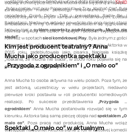
wystąpiła również w teledysku Krzysztofa Kiljańskiego i
Kayah
udziały, a chwilę później Anna Mucha stała się jedną z najlepiej
„Prócz ciebie, nic” oraz Poparzeni Kawą Trzy „Kochać Cię”. Była
zarabiających matek polskiego show-biznesu, ponieważ
reporterką Dzień Dobry TVN i prezenterką Radia Bis i
uczestniczyła w licznych kampaniach reklamowych. Została
Radiostacji. Niedawno aktorka powróciła do popularnej stacji
ambasadorką firmy Oriflame, jej nazwiskiem są sygnowane
telewizyjnej z
cyklem reportaży podróżniczych „Mucha nie
również artykuły dla dzieci tj. kocyki i pościel. Występowała
siada!”
również w spotach
sieci komórkowej Play
. Była jednym z gości
kampanii Lidla, gdzie prezentowała swoje przepisy. Aktorka w
Kim jest producent teatralny? Anna
2015 roku zadebiutowała jako pisarka. Napisała książkę
Mucha jako producentka spektaklu
„Toskania, że mucha nie siada”, w 2009 roku pojawiła się na
„Przygoda z ogrodnikiem” i „O mało co”
okładce magazynu „
Playboy
”.
Anna Mucha to osoba aktywna na wielu polach. Poza tym, że
jest aktorką, uczestniczy w wielu projektach, niedawno
pierwsze kroki postawiła w roli producentki komediowych
realizacji. Po sukcesie przedstawienia „
Przygoda z
ogrodnikiem
” Anna Mucha postanowiła rozwijać się w tym
kierunku. Aktorka taką samą pieczę objęła nad
spektaklem „O
mało co”
. Poza pracą nad produkcją, Anna Mucha wciąż
Spektakl „O mało co” w aktualnym
występuje na scenie! Aktorka słynie z roli w kultowej komedii