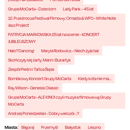
Grupa MoCarta – Dzieciom
Lady Pank – 45 lat
12. Przeźrocza Festiwal Filmowy: Omasta & WFO - White Note
Jazz Project
PATRYCJA MARKOWSKA 25 lat na scenie - KONCERT
JUBILEUSZOWY
Halo? Dancing!
Maryla Rodowicz – Niech żyje bal
Skończyły się żarty. Mann i Bukartyk
Zespół Pieśni i Tańca Śląsk
Bombkowy Koncert Grupy MoCarta
Kiedy kota nie ma…
Ray Wilson - Genesis Classic
Grupa MoCarta - ALE KINO! czyli muzyka filmowa wg Grupy
MoCarta
Andrzej Poniedzielski - Dobry wieczór...?
Miasta:
Biłgoraj
Przemyśl
Białystok
Leszno