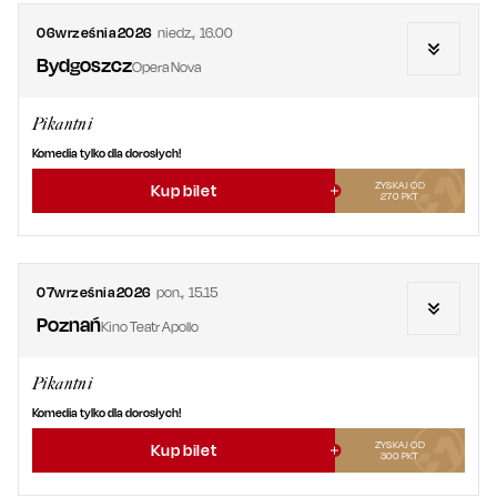
06
września
2026
niedz.
,
16.00
Bydgoszcz
Opera Nova
Pikantni
Komedia tylko dla dorosłych!
ZYSKAJ OD
Kup bilet
270
PKT
07
września
2026
pon.
,
15.15
Poznań
Kino Teatr Apollo
Pikantni
Komedia tylko dla dorosłych!
ZYSKAJ OD
Kup bilet
300
PKT