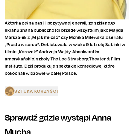
Aktorka pełna pasji i pozytywnej energii, ze szklanego
ekranu znana publiczności przede wszystkim jako Magda
Marszałek z „M jak miłość” czy Monika Milewska z serialu
„Prosto w serce”. Debiutowała w wieku 9 lat rolą Sabinki w
filmie „Korczak” Andrzeja Wajdy. Absolwentka
amerykańskiej szkoły The Lee Strasberg Theater & Film
Institute. Dziś produkuje spektakle komediowe, które
pokochali widzowie w całej Polsce.
SZTUKA KORZYŚCI
Sprawdź gdzie wystąpi
Anna
Mucha