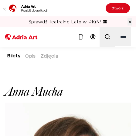
Adria Art
Otwórz
Przejdź do aplikacji
Sprawdź Teatralne Lato w PKiN! 🏛️
Bilety
Opis
Zdjęcia
ADRIA ART
ARTYŚCI
ANNA MUCHA
Szukaj
Anna Mucha