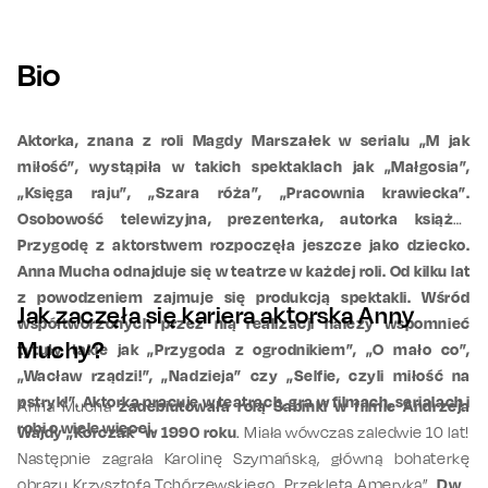
Bio
Aktorka, znana z roli Magdy Marszałek w serialu „M jak
miłość”, wystąpiła w takich spektaklach jak „Małgosia”,
„Księga raju”, „Szara róża”, „Pracownia krawiecka”.
Osobowość telewizyjna, prezenterka, autorka książki.
Przygodę z aktorstwem rozpoczęła jeszcze jako dziecko.
Anna Mucha odnajduje się w teatrze w każdej roli. Od kilku lat
z powodzeniem zajmuje się produkcją spektakli. Wśród
Jak zaczęła się kariera aktorska Anny
współtworzonych przez nią realizacji należy wspomnieć
Muchy?
tytuły takie jak „Przygoda z ogrodnikiem”, „O mało co”,
„Wacław rządzi!”, „Nadzieja” czy „Selfie, czyli miłość na
pstryk!”. Aktorka pracuje w teatrach, gra w filmach, serialach i
Anna Mucha
zadebiutowała rolą Sabinki w filmie Andrzeja
robi o wiele więcej.
Wajdy „Korczak” w 1990 roku
. Miała wówczas zaledwie 10 lat!
Następnie zagrała Karolinę Szymańską, główną bohaterkę
obrazu Krzysztofa Tchórzewskiego „Przeklęta Ameryka”.
Dwa