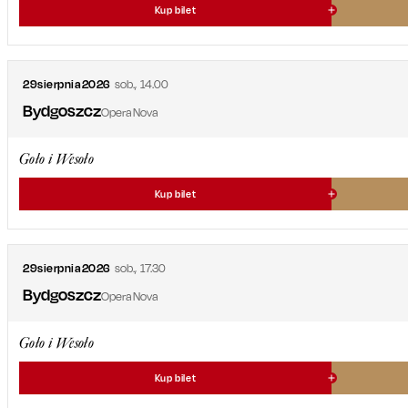
Kup bilet
29
sierpnia
2026
sob.
,
14.00
Bydgoszcz
Opera Nova
Goło i Wesoło
Kup bilet
29
sierpnia
2026
sob.
,
17.30
Bydgoszcz
Opera Nova
Goło i Wesoło
Kup bilet