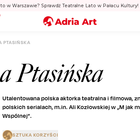
to w Warszawie? Sprawdź Teatralne Lato w Pałacu Kultury! 
Miasto
A PTASIŃSKA
Kategoria
a Ptasińska
Szukaj
Utalentowana polska aktorka teatralna i filmowa, z
polskich serialach, m.in. Ali Kozłowskiej w „M jak 
Wspólnej”.
SZTUKA KORZYŚCI