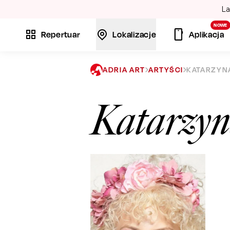
La
NOWE
Repertuar
Lokalizacje
Aplikacja
ADRIA ART
ARTYŚCI
KATARZYN
Katarzyn