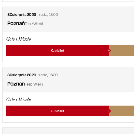
30
sierpnia
2026
niedz.
,
13.00
Poznań
Teatr Wielki
Goło i Wesoło
Kup bilet
30
sierpnia
2026
niedz.
,
16.30
Poznań
Teatr Wielki
Goło i Wesoło
Kup bilet