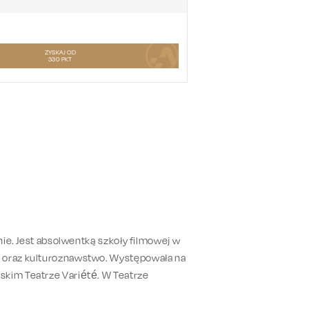
ZYSKAJ OD
330
PKT
inie. Jest absolwentką szkoły filmowej w
m oraz kulturoznawstwo. Występowała na
skim Teatrze Variété. W Teatrze