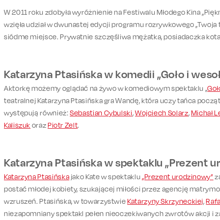
W 2011 roku zdobyła wyróżnienie na Festiwalu Młodego Kina „Piękn
wzięła udział w dwunastej edycji programu rozrywkowego „Twoja 
siódme miejsce. Prywatnie szczęśliwa mężatka, posiadaczka kota
Katarzyna Ptasińska w komedii „Goło i weso
Aktorkę możemy oglądać na żywo w komediowym spektaklu „
Goł
teatralnej Katarzyna Ptasińska gra Wandę, która uczy tańca począ
występują również:
Sebastian Cybulski
,
Wojciech Solarz
,
Michał L
Kaliszuk
oraz
Piotr Zelt
.
Katarzyna Ptasińska w spektaklu „Prezent 
Katarzyna Ptasińska
jako Kate w spektaklu
„Prezent urodzinowy”
z
postać młodej kobiety, szukającej miłości przez agencję matrym
wzruszeń. Ptasińska, w towarzystwie
Katarzyny Skrzyneckiej
,
Rafa
niezapomniany spektakl pełen nieoczekiwanych zwrotów akcji i z