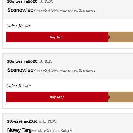
18
września
2026
pt.
,
15.00
Sosnowiec
Zespół Szkół Muzycznych w Sosnowcu
Goło i Wesoło
Kup bilet
18
września
2026
pt.
,
18.15
Sosnowiec
Zespół Szkół Muzycznych w Sosnowcu
Goło i Wesoło
Kup bilet
19
września
2026
sob.
,
13.00
Nowy Targ
Miejskie Centrum Kultury