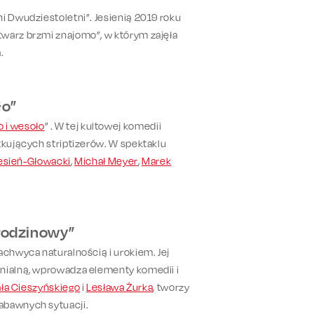
i Dwudziestoletni”. Jesienią 2019 roku
twarz brzmi znajomo”, w którym zajęła
.
ło”
o i wesoło
” . W tej kultowej komedii
tkujących striptizerów. W spektaklu
esień-Głowacki
,
Michał Meyer
,
Marek
urodzinowy”
achwyca naturalnością i urokiem. Jej
onialną, wprowadza elementy komedii i
ła Cieszyńskiego
i
Lesława Żurka
, tworzy
abawnych sytuacji.