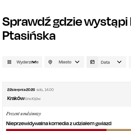
Sprawdź gdzie wystąpi
Ptasińska
Wydarzenie
Miasto
22
sierpnia
2026
sob.
,
14.00
Kraków
Kino Kijów
Prezent urodzinowy
Nieprzewidywalna komedia z udziałem gwiazd