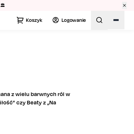
🏛️
Koszyk
Logowanie
nana z wielu barwnych ról w
miłość” czy Beaty z „Na