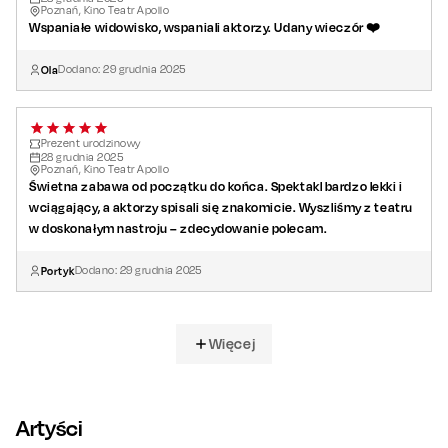
Poznań, Kino Teatr Apollo
Wspaniałe widowisko, wspaniali aktorzy. Udany wieczór ❤️
Ola
Dodano:
29
grudnia
2025
Prezent urodzinowy
28
grudnia
2025
Poznań, Kino Teatr Apollo
Świetna zabawa od początku do końca. Spektakl bardzo lekki i
wciągający, a aktorzy spisali się znakomicie. Wyszliśmy z teatru
w doskonałym nastroju – zdecydowanie polecam.
Portyk
Dodano:
29
grudnia
2025
Więcej
Artyści