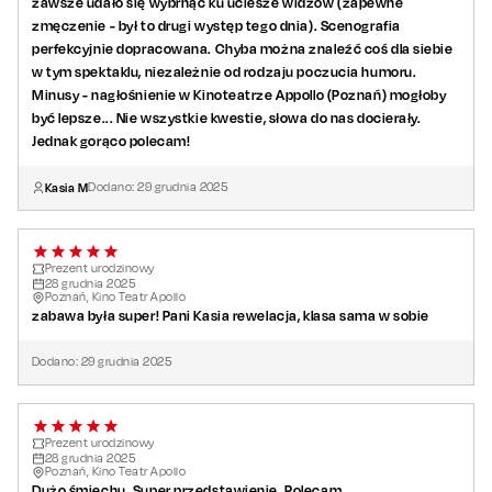
zawsze udało się wybrnąć ku uciesze widzów (zapewne
zmęczenie - był to drugi występ tego dnia). Scenografia
perfekcyjnie dopracowana. Chyba można znaleźć coś dla siebie
w tym spektaklu, niezależnie od rodzaju poczucia humoru.
Minusy - nagłośnienie w Kinoteatrze Appollo (Poznań) mogłoby
być lepsze... Nie wszystkie kwestie, słowa do nas docierały.
Jednak gorąco polecam!
Kasia M
Dodano:
29
grudnia
2025
Prezent urodzinowy
28
grudnia
2025
Poznań, Kino Teatr Apollo
zabawa była super! Pani Kasia rewelacja, klasa sama w sobie
Dodano:
29
grudnia
2025
Prezent urodzinowy
28
grudnia
2025
Poznań, Kino Teatr Apollo
Dużo śmiechu. Super przedstawienie. Polecam.