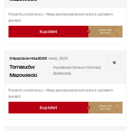
Prezent urodzinowy
- Nieprzewidywalna komedia z udziałem
gwiazd
ZYSKAJ OD
Kup bilet
357
PKT
04
października
2026
niedz.
,
16.00
Tomaszów
Powiatowe Centrum Animacji
Społecznej
Mazowiecki
Prezent urodzinowy
- Nieprzewidywalna komedia z udziałem
gwiazd
ZYSKAJ OD
Kup bilet
357
PKT