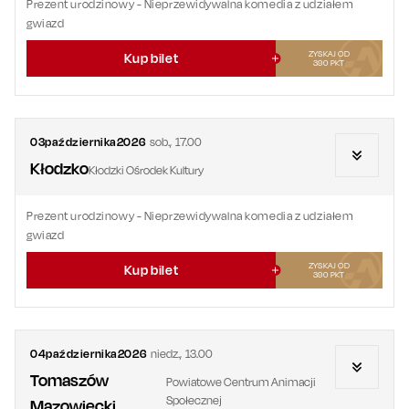
Prezent urodzinowy
- Nieprzewidywalna komedia z udziałem
gwiazd
ZYSKAJ OD
Kup bilet
390
PKT
03
października
2026
sob.
,
17.00
Kłodzko
Kłodzki Ośrodek Kultury
Prezent urodzinowy
- Nieprzewidywalna komedia z udziałem
gwiazd
ZYSKAJ OD
Kup bilet
390
PKT
04
października
2026
niedz.
,
13.00
Tomaszów
Powiatowe Centrum Animacji
Społecznej
Mazowiecki