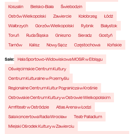
Koszalin
Bielsko-Biała
Świebodzin
Ostrów Wielkopolski
Zawiercie
Kołobrzeg
Łódź
Wałbrzych
Gorzów Wielkopolski
Rybnik
Białystok
Toruń
Ruda Śląska
Gniezno
Sieradz
Gostyń
Tarnów
Kalisz
Nowy Sącz
Częstochowa
Końskie
Sale:
Hala Sportowo-Widowiskowa MOSiR w Elblągu
Oświęcimskie Centrum Kultury
Centrum Kulturalne w Przemyślu
Regionalne Centrum Kultur Pogranicza w Krośnie
Ostrowskie Centrum Kultury w Ostrowie Wielkopolskim
Amfiteatr w Ostródzie
Atlas Arena w Łodzi
Sala koncertowa Radia Wrocław
Teatr Palladium
Miejski Ośrodek Kultury w Zawierciu