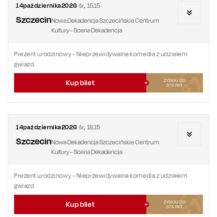
14
października
2026
śr.
,
15.15
Szczecin
Nowa Dekadencja Szczecińskie Centrum
Kultury - Scena Dekadencja
Prezent urodzinowy
- Nieprzewidywalna komedia z udziałem
gwiazd
ZYSKAJ OD
Kup bilet
375
PKT
14
października
2026
śr.
,
18.15
Szczecin
Nowa Dekadencja Szczecińskie Centrum
Kultury - Scena Dekadencja
Prezent urodzinowy
- Nieprzewidywalna komedia z udziałem
gwiazd
ZYSKAJ OD
Kup bilet
375
PKT