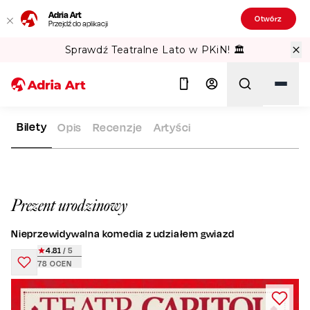
Adria Art
Otwórz
Przejdź do aplikacji
Sprawdź Teatralne Lato w PKiN! 🏛️
Bilety
Opis
Recenzje
Artyści
ADRIA ART
REPERTUAR
PREZENT URODZINOWY
Szukaj
Prezent urodzinowy
Nieprzewidywalna komedia z udziałem gwiazd
4.81
/ 5
78
OCEN