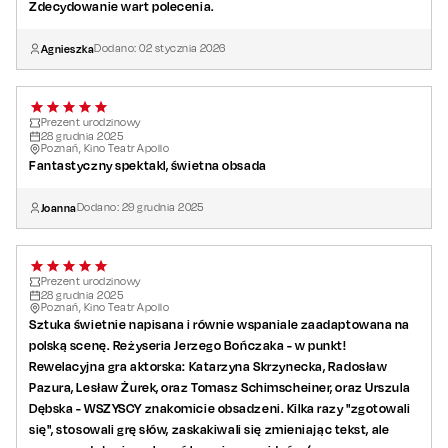
Zdecydowanie wart polecenia.
Obsada:
Liz:
Katarzyna Skrzynecka
/ Katarzyna Pakosińska / Anna Guzik /
Agnieszka
Dodano:
02
stycznia
2026
Anna Modrzejewska
Kate:
Katarzyna Ptasińska
/
Dominika Kryszczyńska
/ Urszula
Dębska
Prezent urodzinowy
Tony:
28
Rafał Cieszyński
grudnia
2025
/
Lesław Żurek
/ Stefan Pawłowski
Poznań, Kino Teatr Apollo
Bob:
Tomasz Dedek
/
Radosław Pazura
Fantastyczny spektakl, świetna obsada
Dick:
Waldemar Obłoza /
Tomasz Schimscheiner
Joanna
Dodano:
29
grudnia
2025
Reżyseria:
Jerzy Bończak
Prezent urodzinowy
28
grudnia
2025
Poznań, Kino Teatr Apollo
Sztuka świetnie napisana i równie wspaniale zaadaptowana na
polską scenę. Reżyseria Jerzego Bończaka - w punkt!
Rewelacyjna gra aktorska: Katarzyna Skrzynecka, Radosław
Pazura, Lesław Żurek, oraz Tomasz Schimscheiner, oraz Urszula
Dębska - WSZYSCY znakomicie obsadzeni. Kilka razy "zgotowali
się", stosowali grę słów, zaskakiwali się zmieniając tekst, ale