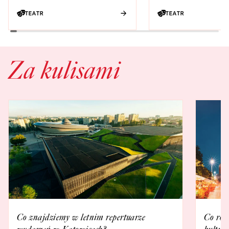
TEATR
TEATR
Za kulisami
Co znajdziemy w letnim repertuarze
Co rob