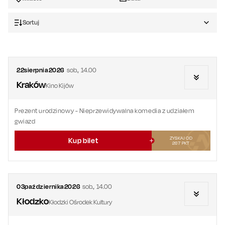
Sortuj
22
sierpnia
2026
sob.
,
14.00
Kraków
Kino Kijów
Prezent urodzinowy
- Nieprzewidywalna komedia z udziałem
gwiazd
ZYSKAJ OD
Kup bilet
267
PKT
03
października
2026
sob.
,
14.00
Kłodzko
Kłodzki Ośrodek Kultury