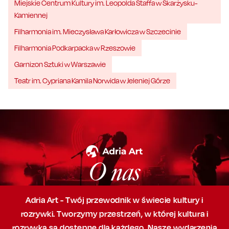
Miejskie Centrum Kultury im. Leopolda Staffa w Skarżysku-
Kamiennej
Filharmonia im. Mieczysława Karłowicza w Szczecinie
Filharmonia Podkarpacka w Rzeszowie
Garnizon Sztuki w Warszawie
Teatr im. Cypriana Kamila Norwida w Jeleniej Górze
O nas
Adria Art - Twój przewodnik w świecie kultury i
rozrywki. Tworzymy przestrzeń,
w której
kultura i
rozrywka są dostępne dla każdego. Nasze wydarzenia