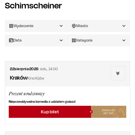
Schimscheiner
Wydarzenie
Miasto
Data
Kategoria
22
sierpnia
2026
sob.
,
14.00
Kraków
Kino Kijów
Prezent urodzinowy
Nieprzewidywalna komedia z udziałem gwiazd
ZYSKAJ OD
Kup bilet
267
PKT