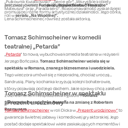
„Pułkownik Kwiatkowski”, „Serce gór”, „Wszystkie kobiety
pracował również nad
Jest założycielem
Fundacji „Gospodarstwo Teatralne”
produkcjami Teatru Telewizji
.
Mateusza” oraz „Parada serc”. Rozpoznawalność zyskał dzięki
promującej różne formy artystycznej działalności. Jego córka,
roli w
serialu „Na Wspólnej”.
Lena Schimscheiner, również została aktorką.
Tomasz Schimscheiner w komedii
teatralnej „Petarda”
„
Petarda
” to nowa, wybuchowa komedia teatralna w reżyserii
Jerzego Bończaka.
Tomasz Schimscheiner wciela się w
spektaklu w Romana, znanego biznesmena i uwodziciela.
Tego wieczora umówił się z nieporadną, chociaż uroczą
Sandrusią. Plany kochanka krzyżują kolejni bohaterowie,
którzy pojawiają pod jego dachem. Jakie sprawy chcą załatwić
Tomasz Schimscheiner w spektaklu
z biznesmenem niespodziewani goście?
Tomasz
„Prezent urodzinowy”
Schimscheiner odgrywa Romana na zmianę z Robertem
Rozmusem
.
Tomasz Schimscheiner
w roli Dicka w
„Prezent urodzinowy”
to
gwarancja świetnej zabawy i komediowej gry aktorskiej. Jego
postać dodaje spektaklowi wiele zaskakujących momentów i