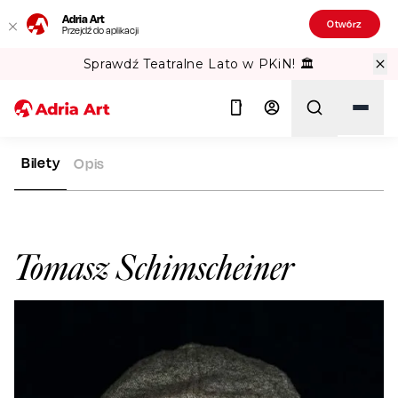
Adria Art
Otwórz
Przejdź do aplikacji
Sprawdź Teatralne Lato w PKiN! 🏛️
Bilety
Opis
ADRIA ART
ARTYŚCI
TOMASZ SCHIMSCHEINER
Szukaj
Tomasz Schimscheiner