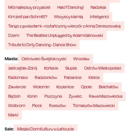
Mój najlepszy przyjaciel
Halo? Dancing!
Nadzieja
Kim jest pan Schmitt?
Wszyscy kłamią
Inteligenci
Tango z gwiazdami - roztańczony wieczór z Anną Dereszowską
Dżem
The Beatles Unplugged by Adam Kalinowski
Tribute to Dirty Dancing - Dance Show
Miasta:
Ostrowiec Świętokrzyski
Wrocław
Jastrzębie-Zdrój
Końskie
Słupsk
Ostrów Wielkopolski
Radomsko
Radzionków
Pabianice
Kielce
Zawiercie
Wołomin
Kozienice
Opole
Bełchatów
Będzin
Konin
Pszczyna
Żywiec
Rawa Mazowiecka
Wolbrom
Płock
Rzeszów
Tomaszów Mazowiecki
Marki
Sale:
Miejski Dom Kultury w Łańcucie