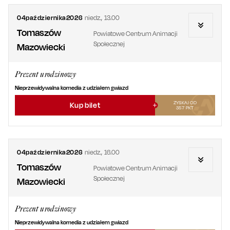
04
października
2026
niedz.
,
13.00
Tomaszów
Powiatowe Centrum Animacji
Społecznej
Mazowiecki
Prezent urodzinowy
Nieprzewidywalna komedia z udziałem gwiazd
ZYSKAJ OD
Kup bilet
357
PKT
04
października
2026
niedz.
,
16.00
Tomaszów
Powiatowe Centrum Animacji
Społecznej
Mazowiecki
Prezent urodzinowy
Nieprzewidywalna komedia z udziałem gwiazd