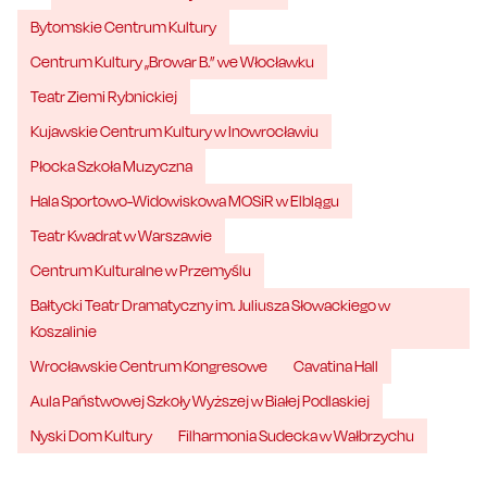
Bytomskie Centrum Kultury
Centrum Kultury „Browar B.” we Włocławku
Teatr Ziemi Rybnickiej
Kujawskie Centrum Kultury w Inowrocławiu
Płocka Szkoła Muzyczna
Hala Sportowo-Widowiskowa MOSiR w Elblągu
Teatr Kwadrat w Warszawie
Centrum Kulturalne w Przemyślu
Bałtycki Teatr Dramatyczny im. Juliusza Słowackiego w
Koszalinie
Wrocławskie Centrum Kongresowe
Cavatina Hall
Aula Państwowej Szkoły Wyższej w Białej Podlaskiej
Nyski Dom Kultury
Filharmonia Sudecka w Wałbrzychu