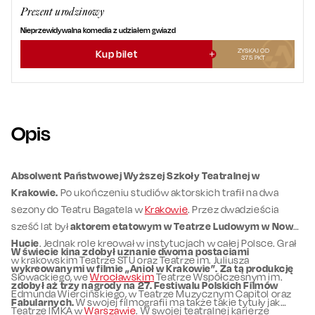
Prezent urodzinowy
Nieprzewidywalna komedia z udziałem gwiazd
ZYSKAJ OD
Kup bilet
375
PKT
Opis
Absolwent Państwowej Wyższej Szkoły Teatralnej w
Krakowie.
Po ukończeniu studiów aktorskich trafił na dwa
sezony do Teatru Bagatela w
Krakowie
. Przez dwadzieścia
sześć lat był
aktorem etatowym w Teatrze Ludowym w Nowej
Hucie
. Jednak role kreował w instytucjach w całej Polsce. Grał
W świecie kina zdobył uznanie dwoma postaciami
w krakowskim Teatrze STU oraz Teatrze im. Juliusza
wykreowanymi w filmie „Anioł w Krakowie”. Za tą produkcję
Słowackiego, we
Wrocławskim
Teatrze Współczesnym im.
zdobył aż trzy nagrody na 27. Festiwalu Polskich Filmów
Edmunda Wiercińskiego, w Teatrze Muzycznym Capitol oraz
Fabularnych.
W swojej filmografii ma także takie tytuły jak
Teatrze IMKA w
Warszawie
. W swojej teatralnej karierze