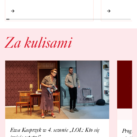
Za kulisami
Ewa Kasprzyk w 4. sezonie „LOL: Kto się
Progra