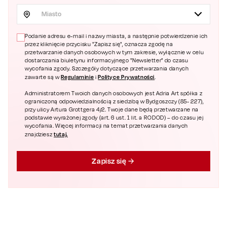
Miasto
Podanie adresu e-mail i nazwy miasta, a następnie potwierdzenie ich
przez kliknięcie przycisku "Zapisz się", oznacza zgodę na
przetwarzanie danych osobowych w tym zakresie, wyłącznie w celu
dostarczania biuletynu informacyjnego "Newsletter" do czasu
wycofania zgody. Szczegóły dotyczące przetwarzania danych
Regulaminie
Polityce Prywatności
zawarte są w
i
.
Administratorem Twoich danych osobowych jest Adria Art spółka z
ograniczoną odpowiedzialnością z siedzibą w Bydgoszczy (85- 227),
przy ulicy Artura Grottgera 4/2. Twoje dane będą przetwarzane na
podstawie wyrażonej zgody (art. 6 ust. 1 lit. a RODOD) – do czasu jej
wycofania. Więcej informacji na temat przetwarzania danych
tutaj.
znajdziesz
Zapisz się