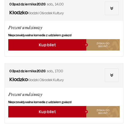
03
października
2026
sob.
,
14.00
Kłodzko
Kłodzki Ośrodek Kultury
Prezent urodzinowy
Nieprzewidywalna komedia z udziałem gwiazd
ZYSKAJ OD
Kup bilet
390
PKT
03
października
2026
sob.
,
17.00
Kłodzko
Kłodzki Ośrodek Kultury
Prezent urodzinowy
Nieprzewidywalna komedia z udziałem gwiazd
ZYSKAJ OD
Kup bilet
390
PKT