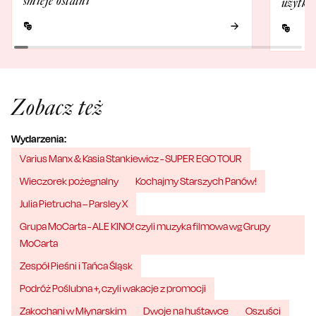
śmieje ostatni”
użytko
Zobacz też
Wydarzenia:
Varius Manx & Kasia Stankiewicz - SUPER EGO TOUR
Wieczorek pożegnalny
Kochajmy Starszych Panów!
Julia Pietrucha – Parsley X
Grupa MoCarta - ALE KINO! czyli muzyka filmowa wg Grupy
MoCarta
Zespół Pieśni i Tańca Śląsk
Podróż Poślubna +, czyli wakacje z promocji
Zakochani w Młynarskim
Dwoje na huśtawce
Oszuści