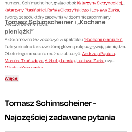
humoru. Schimscheiner, grając obok
Katarzyny Skrzyneckiej
,
Katarzyny Ptasińskiej
,
Rafała Cieszyńskiego
i
Lesława Żurka
,
tworzy zespół, który zapewnia widzom niezapomniany
Tomasz Schimscheiner i „Kochane
wieczór pełen emocji.
pieniążki”
Aktora można też zobaczyć w spektaklu
"Kochane pieniążki"
.
To kryminalne farsa, w której główną rolę odgrywają pieniądze.
Obok niego na scenie można zobaczyć:
Andrzeja Popiela
,
Marcina Trońskiego
,
Alźbetę Lenską
,
Lesława Żurka
czy
Mikołaja Krawczyka
.
Więcej
Tomasz Schimscheiner
-
Najczęściej zadawane pytania