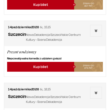
ZYSKAJ OD
Kup bilet
357
PKT
14
października
2026
śr.
,
15.15
Szczecin
Nowa Dekadencja Szczecińskie Centrum
Kultury - Scena Dekadencja
Prezent urodzinowy
Nieprzewidywalna komedia z udziałem gwiazd
ZYSKAJ OD
Kup bilet
375
PKT
14
października
2026
śr.
,
18.15
Szczecin
Nowa Dekadencja Szczecińskie Centrum
Kultury - Scena Dekadencja