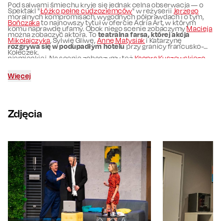
Pod salwami śmiechu kryje się jednak celna obserwacja — o
Spektakl "
Łóżko pełne cudzoziemców
" w reżyserii
Jerzego
moralnych kompromisach, wygodnych półprawdach i o tym,
Bończaka
to najnowszy tytuł w ofercie Adria Art, w którym
komu naprawdę ufamy. Obok niego scenie zobaczymy
Macieja
można zobaczyć aktora. To
teatralna farsa, której akcja
Mikołajczyka
, Sylwię Gliwę,
Annę Matysiak
i Katarzynę
rozgrywa się w podupadłym hotelu
przy granicy francusko-
Kołeczek.
niemieckiej. Na scenie zobaczymy też
Kacpra Kuszewskiego
czy też Darię Widawską.
Więcej
Zdjęcia