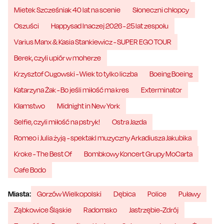
Mietek Szcześniak 40 lat na scenie
Słoneczni chłopcy
Oszuści
Happysad Inaczej 2026 - 25 lat zespołu
Varius Manx & Kasia Stankiewicz - SUPER EGO TOUR
Berek, czyli upiór w moherze
Krzysztof Cugowski - Wiek to tylko liczba
Boeing Boeing
Katarzyna Żak - Bo jeśli miłość ma kres
Exterminator
Kłamstwo
Midnight in New York
Selfie, czyli miłość na pstryk!
Ostra Jazda
Romeo i Julia żyją - spektakl muzyczny Arkadiusza Jakubika
Kroke - The Best Of
Bombkowy Koncert Grupy MoCarta
Cafe Bodo
Miasta:
Gorzów Wielkopolski
Dębica
Police
Puławy
Ząbkowice Śląskie
Radomsko
Jastrzębie-Zdrój