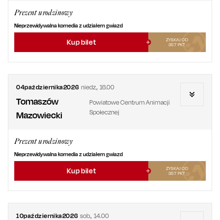
Prezent urodzinowy
Nieprzewidywalna komedia z udziałem gwiazd
ZYSKAJ OD
Kup bilet
357
PKT
04
października
2026
niedz.
,
16.00
Tomaszów
Powiatowe Centrum Animacji
Społecznej
Mazowiecki
Prezent urodzinowy
Nieprzewidywalna komedia z udziałem gwiazd
ZYSKAJ OD
Kup bilet
357
PKT
10
października
2026
sob.
,
14.00