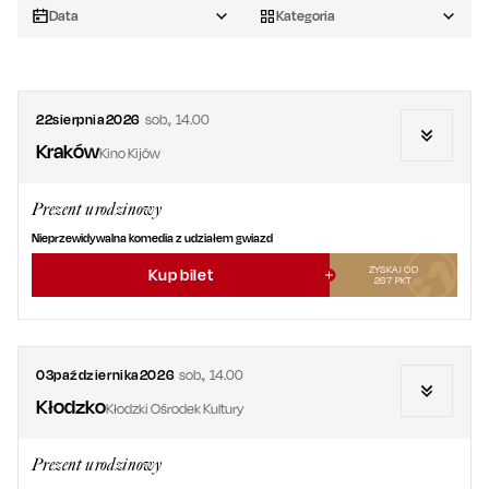
Data
Kategoria
22
sierpnia
2026
sob.
,
14.00
Kraków
Kino Kijów
Prezent urodzinowy
Nieprzewidywalna komedia z udziałem gwiazd
ZYSKAJ OD
Kup bilet
267
PKT
03
października
2026
sob.
,
14.00
Kłodzko
Kłodzki Ośrodek Kultury
Prezent urodzinowy