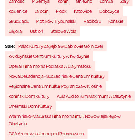
Zamość
Przemyśl
Konin
Gniezno
Łomża
Żary
Kozienice
Jarocin
Płock
Katowice
Dobczyce
Grudziądz
Piotrków Trybunalski
Racibórz
Końskie
Biłgoraj
Ustroń
Stalowa Wola
Sale:
Pałac Kultury Zagłębia w Dąbrowie Górniczej
Kwidzyńskie Centrum Kultury w Kwidzynie
Opera i Filharmonia Podlaska w Białymstoku
Nowa Dekadencja - Szczecińskie Centrum Kultury
Regionalne Centrum Kultur Pogranicza w Krośnie
Koniński Dom Kultury
Aula Auditorium Maximum w Olsztynie
Chełmski Dom Kultury
Warmińsko-Mazurska Filharmonia im. F. Nowowiejskiego w
Olsztynie
G2A Arena w Jasionce pod Rzeszowem