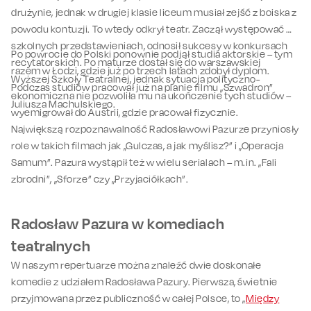
drużynie, jednak w drugiej klasie liceum musiał zejść z boiska z
powodu kontuzji. To wtedy odkrył teatr. Zaczął występować w
szkolnych przedstawieniach, odnosił sukcesy w konkursach
Po powrocie do Polski ponownie podjął studia aktorskie – tym
recytatorskich. Po maturze dostał się do warszawskiej
razem w Łodzi, gdzie już po trzech latach zdobył dyplom.
Wyższej Szkoły Teatralnej, jednak sytuacja polityczno-
Podczas studiów pracował już na planie filmu „Szwadron”
ekonomiczna nie pozwoliła mu na ukończenie tych studiów –
Juliusza Machulskiego.
wyemigrował do Austrii, gdzie pracował fizycznie.
Największą rozpoznawalność Radosławowi Pazurze przyniosły
role w takich filmach jak „Gulczas, a jak myślisz?” i „Operacja
Samum”. Pazura wystąpił też w wielu serialach – m.in. „Fali
zbrodni”, „Sforze” czy „Przyjaciółkach”.
Radosław Pazura w komediach
teatralnych
W naszym repertuarze można znaleźć dwie doskonałe
komedie z udziałem Radosława Pazury. Pierwsza, świetnie
przyjmowana przez publiczność w całej Polsce, to „
Między