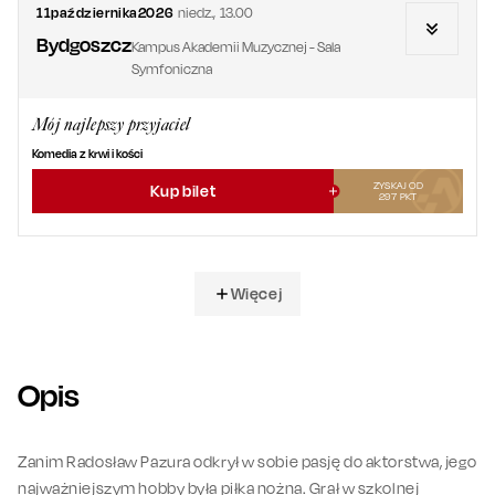
11
października
2026
niedz.
,
13.00
Bydgoszcz
Kampus Akademii Muzycznej - Sala
Symfoniczna
Mój najlepszy przyjaciel
Komedia z krwi i kości
ZYSKAJ OD
Kup bilet
297
PKT
Więcej
Opis
Zanim Radosław Pazura odkrył w sobie pasję do aktorstwa, jego
najważniejszym hobby była piłka nożna. Grał w szkolnej