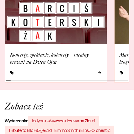
Koncerty, spektakle, kabarety – idealny
Marta 
prezent na Dzień Ojca
biograf
Zobacz też
Wydarzenia:
Jedyne najwyższe drzewa na Ziemi
Tribute to Ella Fitzgerald - Emma Smith i Eliasz Orchestra