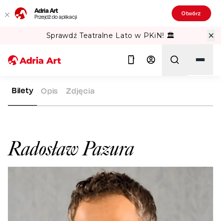
Adria Art
Otwórz
Przejdź do aplikacji
Sprawdź Teatralne Lato w PKiN! 🏛️
Bilety
Opis
Zdjęcia
ADRIA ART
ARTYŚCI
RADOSŁAW PAZURA
Szukaj
Radosław Pazura