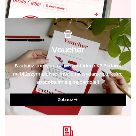
Voucher
Szukasz pomysłu na prezent idealny? Podaruj
najbliższym piękne chwile na wydarzeniu, które
spodoba im się najbardziej!
Zobacz