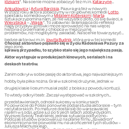
łóżkami
”. Na scenie można zobaczyć też m.in.
Katarzynę
Ankudowicz
i
Artura Barcisia
. Pazura gra też w nowym
W 2022 roku aktora zobaczymy w roli głównej komedii
Lotto
.
spektaklu komediowym z
Miśkiem Koterskim
i
Martą
Sztuka przypomina nam, że nie wszystko złoto, co się świeci, a
Wierzbicką
– „
Wąsik
”. To zabawna i skłaniająca do refleksji
nagły przypływ gotówki może sprowadzić na nas więcej
historia o przemianie z chłopca w mężczyznę.
problemów, niż moglibyśmy zakładać. Na scenie towarzyszyć
będzie aktorowi m.in.
Jowita Budnik
, która gra w tej komedii
Chociaż aktorstwo pojawiło się w życiu Radosława Pazury za
jego żonę.
sprawą przypadku, to szybko stało się jego największą pasją.
Aktor występuje w produkcjach kinowych, serialach i na
deskach teatrów.
Zanim odkrył w sobie pasję do aktorstwa, jego najważniejszym
hobby była piłka nożna. Grał w szkolnej drużynie, jednak w
drugiej klasie liceum musiał zejść z boiska z powodu kontuzji.
To wtedy odkrył teatr. Zaczął występować w szkolnych
przedstawieniach, odnosił sukcesy w konkursach
Po powrocie do Polski ponownie podjął studia aktorskie – tym
recytatorskich. Po maturze dostał się do warszawskiej
razem w Łodzi, gdzie już po trzech latach zdobył dyplom.
Wyższej Szkoły Teatralnej, jednak sytuacja polityczno-
Podczas studiów pracował już na planie filmu „Szwadron”
ekonomiczna nie pozwoliła mu na ukończenie tych studiów –
Juliusza Machulskiego.