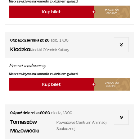
Nieprzewidywalna komedia z udziałem gwiazd
ZYSKAJ OD
Kup bilet
390
PKT
03
października
2026
sob.
,
17.00
Kłodzko
Kłodzki Ośrodek Kultury
Prezent urodzinowy
Nieprzewidywalna komedia z udziałem gwiazd
ZYSKAJ OD
Kup bilet
390
PKT
04
października
2026
niedz.
,
13.00
Tomaszów
Powiatowe Centrum Animacji
Społecznej
Mazowiecki