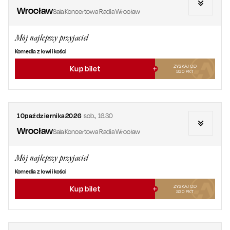
Wrocław
Sala Koncertowa Radia Wrocław
Mój najlepszy przyjaciel
Komedia z krwi i kości
ZYSKAJ OD
Kup bilet
330
PKT
10
października
2026
sob.
,
16.30
Wrocław
Sala Koncertowa Radia Wrocław
Mój najlepszy przyjaciel
Komedia z krwi i kości
ZYSKAJ OD
Kup bilet
330
PKT