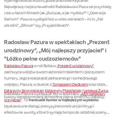
wyemigrował do Austrii, gdzie pracował fizycznie.
Największą rozpoznawalność Radosławowi Pazurze przyniosły
role w takich filmach jak „Gulczas, a jak myślisz?” i „Operacja
Samum”. Pazura wystąpił też w wielu serialach – m.in. „Fali
zbrodni”, „Sforze” czy „Przyjaciółkach”.
Radosław Pazura w spektaklach „Prezent
urodzinowy”, „Mój najlepszy przyjaciel” i
"Łóżko pełne cudzoziemców"
Radosław Pazura
w roli Boba w
„Prezent urodzinowy”
zachwyca widzów swoim aktorskim talentem i poczuciem
humoru. Jego kreacja jest pełna energii i komediowego
wdzięku. Pazura, w duecie z
Tomaszem Dedkiem
oraz obok
Katarzyny Skrzyneckiej
,
Katarzyny Ptasińskiej
i
Lesława Żurka
,
Radosław Pazura występuje też w spektaklu
„
Mój najlepszy
tworzy niezapomnianą atmosferę pełną śmiechu i zabawy.
przyjaciel
”. To
francuski humor w najlepszym wydaniu
:
błyskawiczne dialogi, precyzyjna konstrukcja intrygi i
efektowne zwroty, które trzymają tempo do ostatniej sceny.