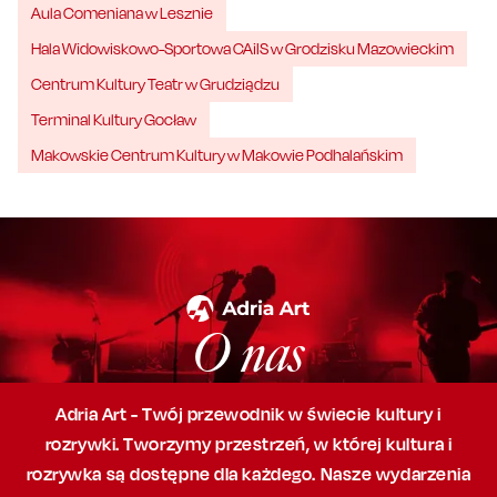
Aula Comeniana w Lesznie
Hala Widowiskowo-Sportowa CAiIS w Grodzisku Mazowieckim
Centrum Kultury Teatr w Grudziądzu
Terminal Kultury Gocław
Makowskie Centrum Kultury w Makowie Podhalańskim
O nas
Adria Art - Twój przewodnik w świecie kultury i
rozrywki. Tworzymy przestrzeń,
w której
kultura i
rozrywka są dostępne dla każdego. Nasze wydarzenia