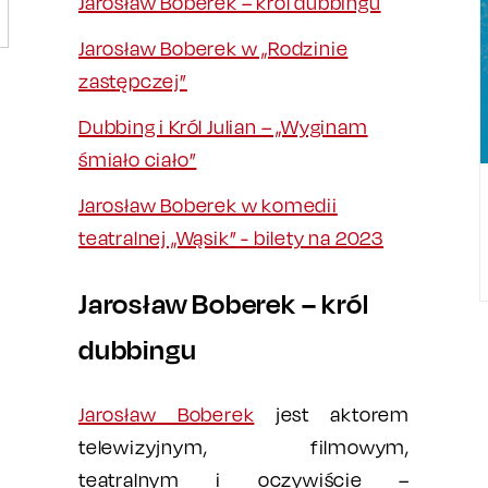
Jarosław Boberek – król dubbingu
Jarosław Boberek w „Rodzinie
zastępczej”
Dubbing i Król Julian – „Wyginam
śmiało ciało”
Jarosław Boberek w komedii
teatralnej „Wąsik” - bilety na 2023
Jarosław Boberek – król
dubbingu
Jarosław Boberek
jest aktorem
telewizyjnym, filmowym,
teatralnym i oczywiście –