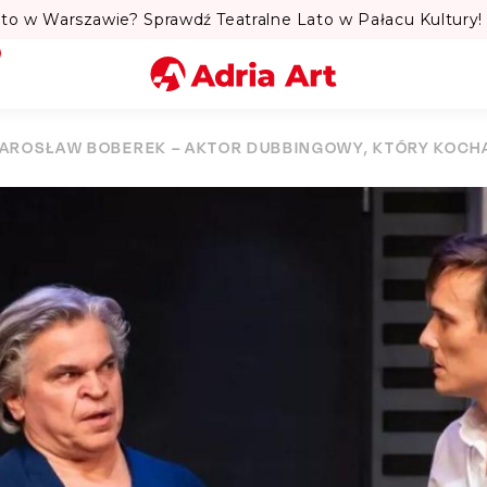
to w Warszawie? Sprawdź Teatralne Lato w Pałacu Kultury! 
Miasto
JAROSŁAW BOBEREK – AKTOR DUBBINGOWY, KTÓRY KOCH
Kategoria
Szukaj