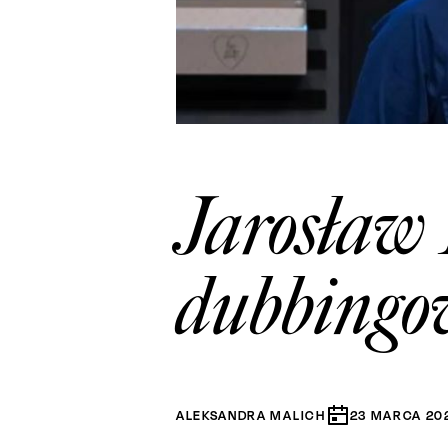
Jarosław 
dubbingow
ALEKSANDRA MALICH
23
MARCA
20