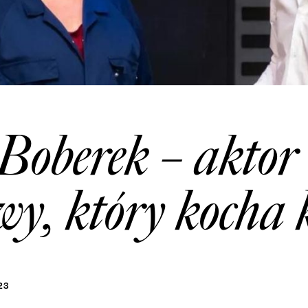
Boberek – aktor
y, który kocha 
23