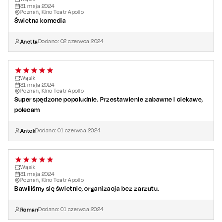
31
maja
2024
Poznań, Kino Teatr Apollo
Świetna komedia
Anetta
Dodano:
02
czerwca
2024
Wąsik
31
maja
2024
Poznań, Kino Teatr Apollo
Super spędzone popołudnie. Przestawienie zabawne i ciekawe,
polecam
Antek
Dodano:
01
czerwca
2024
Wąsik
31
maja
2024
Poznań, Kino Teatr Apollo
Bawiliśmy się świetnie, organizacja bez zarzutu.
Roman
Dodano:
01
czerwca
2024