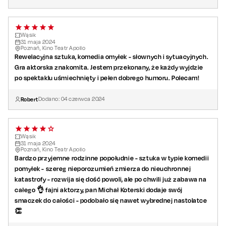
Wąsik
31
maja
2024
Poznań, Kino Teatr Apollo
Rewelacyjna sztuka, komedia omyłek - słownych i sytuacyjnych.
Gra aktorska znakomita. Jestem przekonany, że każdy wyjdzie
po spektaklu uśmiechnięty i pełen dobrego humoru. Polecam!
Robert
Dodano:
04
czerwca
2024
Wąsik
31
maja
2024
Poznań, Kino Teatr Apollo
Bardzo przyjemne rodzinne popołudnie - sztuka w typie komedii
pomyłek - szereg nieporozumień zmierza do nieuchronnej
katastrofy - rozwija się dość powoli, ale po chwili już zabawa na
całego 👌 fajni aktorzy, pan Michał Koterski dodaje swój
smaczek do całości - podobało się nawet wybrednej nastolatce
👏