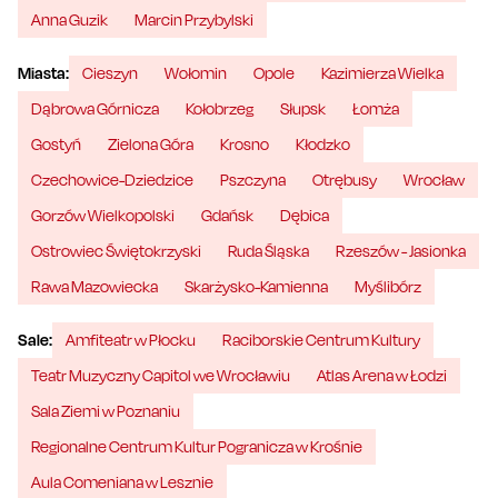
Anna Guzik
Marcin Przybylski
Miasta:
Cieszyn
Wołomin
Opole
Kazimierza Wielka
Dąbrowa Górnicza
Kołobrzeg
Słupsk
Łomża
Gostyń
Zielona Góra
Krosno
Kłodzko
Czechowice-Dziedzice
Pszczyna
Otrębusy
Wrocław
Gorzów Wielkopolski
Gdańsk
Dębica
Ostrowiec Świętokrzyski
Ruda Śląska
Rzeszów - Jasionka
Rawa Mazowiecka
Skarżysko-Kamienna
Myślibórz
Sale:
Amfiteatr w Płocku
Raciborskie Centrum Kultury
Teatr Muzyczny Capitol we Wrocławiu
Atlas Arena w Łodzi
Sala Ziemi w Poznaniu
Regionalne Centrum Kultur Pogranicza w Krośnie
Aula Comeniana w Lesznie