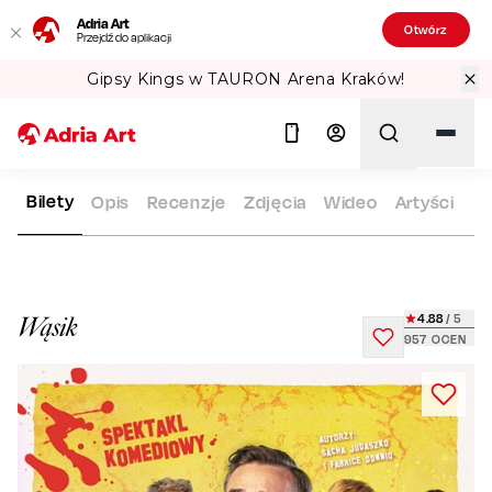
Adria Art
Otwórz
Przejdź do aplikacji
Gipsy Kings w TAURON Arena Kraków!
Bilety
Opis
Recenzje
Zdjęcia
Wideo
Artyści
ADRIA ART
REPERTUAR
WĄSIK
Szukaj
4.88
/ 5
Wąsik
957
OCEN