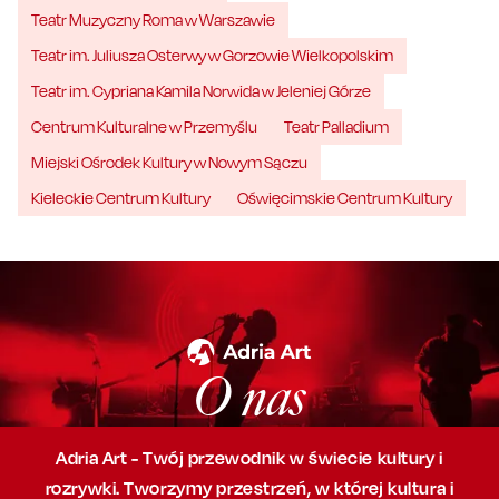
Teatr Muzyczny Roma w Warszawie
Teatr im. Juliusza Osterwy w Gorzowie Wielkopolskim
Teatr im. Cypriana Kamila Norwida w Jeleniej Górze
Centrum Kulturalne w Przemyślu
Teatr Palladium
Miejski Ośrodek Kultury w Nowym Sączu
Kieleckie Centrum Kultury
Oświęcimskie Centrum Kultury
O nas
Adria Art - Twój przewodnik w świecie kultury i
rozrywki. Tworzymy przestrzeń,
w której
kultura i