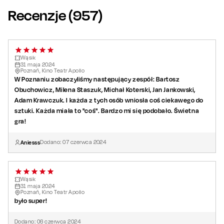
Recenzje (
957
)
Wąsik
31
maja
2024
Poznań, Kino Teatr Apollo
W Poznaniu zobaczyliśmy następujący zespół: Bartosz
Obuchowicz, Milena Staszuk, Michał Koterski, Jan Jankowski,
Adam Krawczuk. I każda z tych osób wniosła coś ciekawego do
sztuki. Każda miała to "coś". Bardzo mi się podobało. Świetna
gra!
Aniesss
Dodano:
07
czerwca
2024
Wąsik
31
maja
2024
Poznań, Kino Teatr Apollo
było super!
Dodano:
06
czerwca
2024