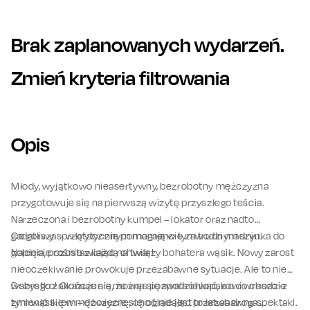
Brak zaplanowanych wydarzeń.
Zmień kryteria filtrowania
Opis
Młody, wyjątkowo nieasertywny, bezrobotny mężczyzna
przygotowuje się na pierwszą wizytę przyszłego teścia.
Narzeczona i bezrobotny kumpel – lokator oraz nadto
gadatliwy sprzątacz nie pomagają w tym trudnym dniu.
Co gorsza – w krytycznym momencie zawodzi maszynka do
Napięcie rośnie z każdą chwilą!
golenia, pozostawiając na twarzy bohatera wąsik. Nowy zarost
nieoczekiwanie prowokuje przezabawne sytuacje. Ale to nie
wszystko! Okazuje się, że wąs pozwala chłopakowi wreszcie
Dobrego zakończenia można się spodziewać, a o co chodzi z
zmienić się w mężczyznę, choć nie jest to łatwa droga…
tym wąsikiem – dowiecie się, oglądając przezabawny spektakl.