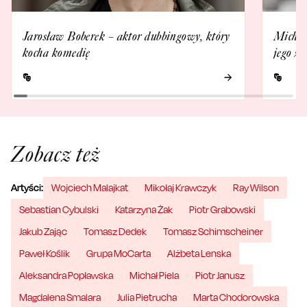
Jarosław Boberek – aktor dubbingowy, który
Michał
kocha komedię
jego ży
Zobacz też
Artyści:
Wojciech Malajkat
Mikołaj Krawczyk
Ray Wilson
Sebastian Cybulski
Katarzyna Żak
Piotr Grabowski
Jakub Zając
Tomasz Dedek
Tomasz Schimscheiner
Paweł Koślik
Grupa MoCarta
Alżbeta Lenska
Aleksandra Popławska
Michał Piela
Piotr Janusz
Magdalena Smalara
Julia Pietrucha
Marta Chodorowska