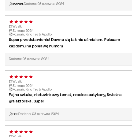
Monika
Dodano:
03
czerwca
2024
Wąsik
31
maja
2024
Poznań, Kino Teatr Apollo
Super przedstawienie! Dawno się tak nie uśmiałam. Polecam
każdemu na poprawę humoru
Dodano:
03
czerwca
2024
Wąsik
31
maja
2024
Poznań, Kino Teatr Apollo
Fajna sztuka, nietuzinkowy temat, rzadko spotykany, Świetna
gra aktorska. Super
BPP
Dodano:
03
czerwca
2024
Wąsik