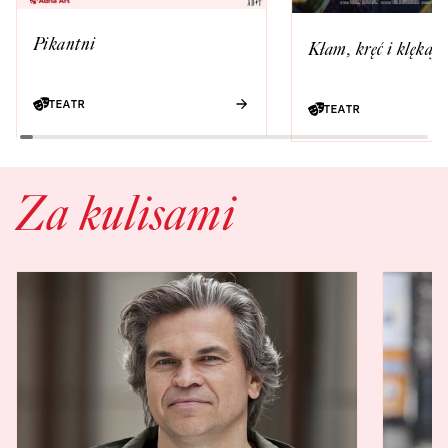
Pikantni
Kłam, kręć i klękaj
TEATR
TEATR
Za kulisami