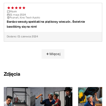
Wąsik
31
maja
2024
Poznań, Kino Teatr Apollo
Bardzo wesoły spektakl na piątkowy wieczór.. Świetnie
bawiliśmy się na nim!
Dodano:
01
czerwca
2024
Więcej
Zdjęcia