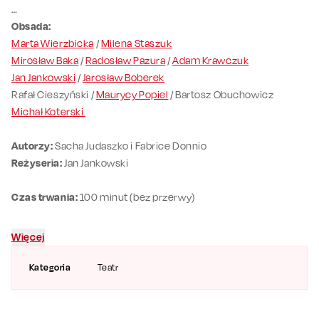
Obsada:
Marta Wierzbicka
/
Milena Staszuk
Mirosław Baka
/
Radosław Pazura
/
Adam Krawczuk
Jan Jankowski
/
Jarosław Boberek
Rafał Cieszyński /
Maurycy Popiel
/ Bartosz Obuchowicz
Michał Koterski
Autorzy:
Sacha Judaszko i Fabrice Donnio
Reżyseria:
Jan Jankowski
Czas trwania:
100 minut (bez przerwy)
Więcej
Kategoria
Teatr