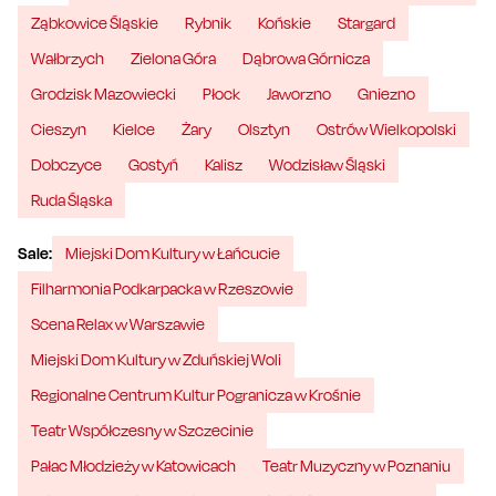
Ząbkowice Śląskie
Rybnik
Końskie
Stargard
Wałbrzych
Zielona Góra
Dąbrowa Górnicza
Grodzisk Mazowiecki
Płock
Jaworzno
Gniezno
Cieszyn
Kielce
Żary
Olsztyn
Ostrów Wielkopolski
Dobczyce
Gostyń
Kalisz
Wodzisław Śląski
Ruda Śląska
Sale:
Miejski Dom Kultury w Łańcucie
Filharmonia Podkarpacka w Rzeszowie
Scena Relax w Warszawie
Miejski Dom Kultury w Zduńskiej Woli
Regionalne Centrum Kultur Pogranicza w Krośnie
Teatr Współczesny w Szczecinie
Pałac Młodzieży w Katowicach
Teatr Muzyczny w Poznaniu