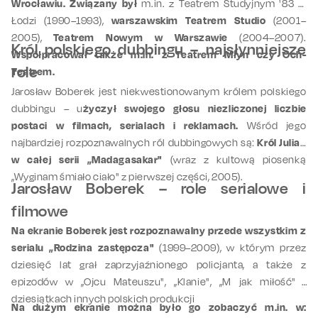
Wrocławiu. Związany był
m.in. z Teatrem Studyjnym '83 w
Łodzi (1990–1993),
warszawskim Teatrem Studio
(2001–
2005),
Teatrem Nowym w Warszawie
(2004–2007).
Król polskiego dubbingu – najsłynniejsze
Współpracował także m.in. z Teatrem Młyn czy Och-
role
Teatrem.
Jarosław Boberek jest niekwestionowanym królem polskiego
dubbingu – u
życzył swojego głosu niezliczonej liczbie
postaci w filmach, serialach i reklamach.
Wśród jego
najbardziej rozpoznawalnych ról dubbingowych są:
Król Julian
w całej serii „Madagasakar"
(wraz z kultową piosenką
„Wyginam śmiało ciało" z pierwszej części, 2005).
Jarosław Boberek – role serialowe i
filmowe
Na ekranie Boberek jest rozpoznawalny przede wszystkim z
serialu „Rodzina zastępcza"
(1999–2009), w którym przez
dziesięć lat grał zaprzyjaźnionego policjanta, a także z
epizodów w „Ojcu Mateuszu", „Klanie", „M jak miłość" i
dziesiątkach innych polskich produkcji
Na dużym ekranie można było go zobaczyć m.in. w: