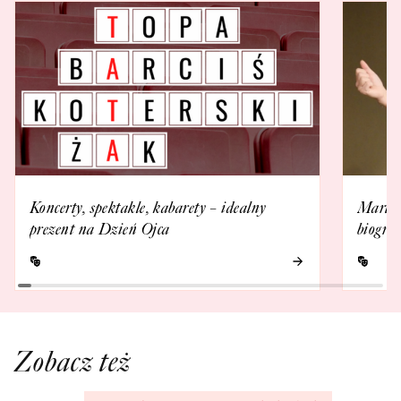
Koncerty, spektakle, kabarety – idealny
Marta 
prezent na Dzień Ojca
biograf
Zobacz też