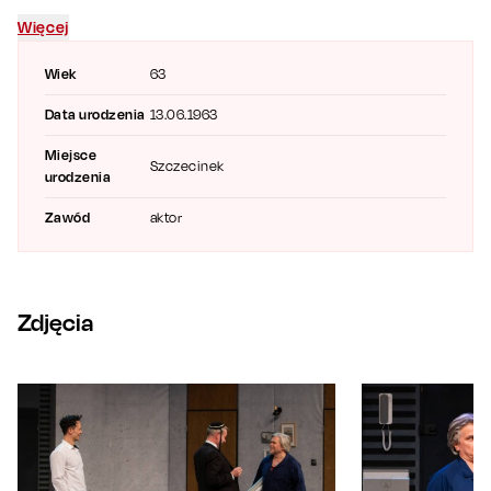
Koterskiego
,
Katarzyny Ankudowicz
i
Marty Wierzbickiej
.
Więcej
Wiek
63
Data urodzenia
13.06.1963
Miejsce
Szczecinek
urodzenia
Zawód
aktor
Zdjęcia