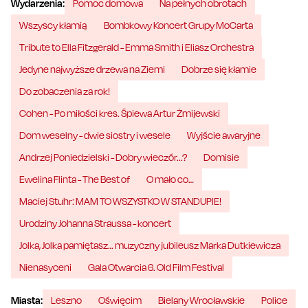
Wydarzenia:
Pomoc domowa
Na pełnych obrotach
Wszyscy kłamią
Bombkowy Koncert Grupy MoCarta
Tribute to Ella Fitzgerald - Emma Smith i Eliasz Orchestra
Jedyne najwyższe drzewa na Ziemi
Dobrze się kłamie
Do zobaczenia za rok!
Cohen - Po miłości kres. Śpiewa Artur Żmijewski
Dom weselny - dwie siostry i wesele
Wyjście awaryjne
Andrzej Poniedzielski - Dobry wieczór...?
Domisie
Ewelina Flinta - The Best of
O mało co…
Maciej Stuhr: MAM TO WSZYSTKO W STANDUPIE!
Urodziny Johanna Straussa - koncert
Jolka, Jolka pamiętasz… muzyczny jubileusz Marka Dutkiewicza
Nienasyceni
Gala Otwarcia 6. Old Film Festival
Miasta:
Leszno
Oświęcim
Bielany Wrocławskie
Police