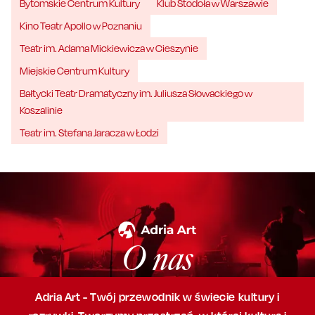
Bytomskie Centrum Kultury
Klub Stodoła w Warszawie
Kino Teatr Apollo w Poznaniu
Teatr im. Adama Mickiewicza w Cieszynie
Miejskie Centrum Kultury
Bałtycki Teatr Dramatyczny im. Juliusza Słowackiego w
Koszalinie
Teatr im. Stefana Jaracza w Łodzi
O nas
Adria Art - Twój przewodnik w świecie kultury i