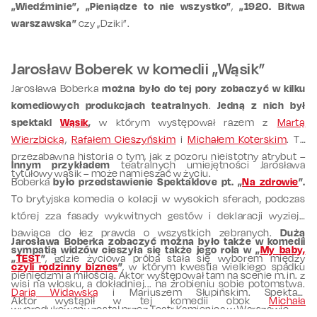
„Wiedźminie”,
„Pieniądze to nie wszystko”
,
„1920. Bitwa
warszawska”
czy „Dziki”.
Jarosław Boberek w komedii „Wąsik”
Jarosława Boberka
można było do tej pory zobaczyć w kilku
komediowych produkcjach teatralnych
.
Jedną z nich był
spektakl
Wąsik
,
w którym występował razem z
Martą
Wierzbicką
,
Rafałem Cieszyńskim
i
Michałem Koterskim
. To
przezabawna historia o tym, jak z pozoru nieistotny atrybut –
Innym przykładem
teatralnych umiejętności Jarosława
tytułowy wąsik – może namieszać w życiu.
Boberka
było przedstawienie Spektaklove pt. „
Na zdrowie
”.
To brytyjska komedia o kolacji w wysokich sferach, podczas
której zza fasady wykwitnych gestów i deklaracji wyzieje
bawiąca do łez prawda o wszystkich zebranych.
Dużą
Jarosława Boberka zobaczyć można było także w komedii
sympatią widzów cieszyła się także jego rola w „
My baby,
„
TEST
”
, gdzie życiowa próba stała się wyborem między
czyli rodzinny biznes
”
, w którym kwestia wielkiego spadku
pieniędzmi a miłością. Aktor występował tam na scenie m.in. z
wisi na włosku, a dokładniej... na zrobieniu sobie potomstwa.
Darią Widawską
i Mariuszem Słupińskim. Spektakl
Aktor wystąpił w tej komedii obok
Michała
wyprodukowany został przez Teatr Kamienica w Warszawie.