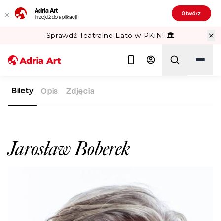
Adria Art
Otwórz
Przejdź do aplikacji
Sprawdź Teatralne Lato w PKiN! 🏛️
Bilety
Opis
Zdjęcia
ADRIA ART
ARTYŚCI
JAROSŁAW BOBEREK
Szukaj
Jarosław Boberek