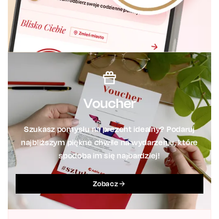
Voucher
Szukasz pomysłu na prezent idealny? Podaruj
najbliższym piękne chwile na wydarzeniu, które
spodoba im się najbardziej!
Zobacz