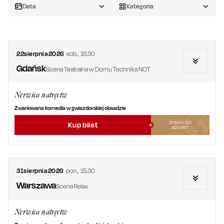
Data
Kategoria
22
sierpnia
2026
sob.
,
16.30
Gdańsk
Scena Teatralna w Domu Technika NOT
Nerwica natręctw
Zwariowana komedia w gwiazdorskiej obsadzie
ZYSKAJ OD
Kup bilet
420
PKT
31
sierpnia
2026
pon.
,
15.30
Warszawa
Scena Relax
Nerwica natręctw