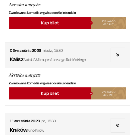
Nerwica natręctw
Zwariowana komedia w gwiazdorskiej obsadzie
ZYSKAJ OD
Kup bilet
480
PKT
06
września
2026
niedz.
,
15.30
Kalisz
Aula UAM im. prof. Jerzego Rubińskiego
Nerwica natręctw
Zwariowana komedia w gwiazdorskiej obsadzie
ZYSKAJ OD
Kup bilet
480
PKT
11
września
2026
pt.
,
15.30
Kraków
Kino Kijów