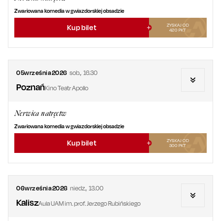
Zwariowana komedia w gwiazdorskiej obsadzie
ZYSKAJ OD
Kup bilet
420
PKT
05
września
2026
sob.
,
16.30
Poznań
Kino Teatr Apollo
Nerwica natręctw
Zwariowana komedia w gwiazdorskiej obsadzie
ZYSKAJ OD
Kup bilet
300
PKT
06
września
2026
niedz.
,
13.00
Kalisz
Aula UAM im. prof. Jerzego Rubińskiego