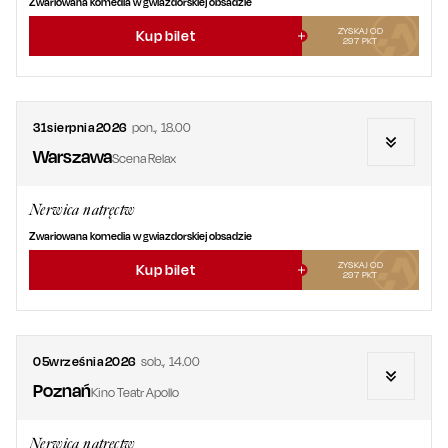
Zwariowana komedia w gwiazdorskiej obsadzie
ZYSKAJ OD
Kup bilet
297
PKT
31
sierpnia
2026
pon.
,
18.00
Warszawa
Scena Relax
Nerwica natręctw
Zwariowana komedia w gwiazdorskiej obsadzie
ZYSKAJ OD
Kup bilet
297
PKT
05
września
2026
sob.
,
14.00
Poznań
Kino Teatr Apollo
Nerwica natręctw