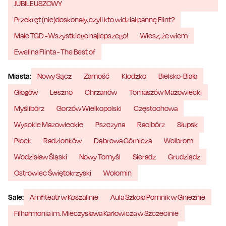
JUBILEUSZOWY
Przekręt (nie)doskonały, czyli kto widział pannę Flint?
Małe TGD - Wszystkiego najlepszego!
Wiesz, że wiem
Ewelina Flinta - The Best of
Miasta:
Nowy Sącz
Zamość
Kłodzko
Bielsko-Biała
Głogów
Leszno
Chrzanów
Tomaszów Mazowiecki
Myślibórz
Gorzów Wielkopolski
Częstochowa
Wysokie Mazowieckie
Pszczyna
Racibórz
Słupsk
Płock
Radzionków
Dąbrowa Górnicza
Wolbrom
Wodzisław Śląski
Nowy Tomyśl
Sieradz
Grudziądz
Ostrowiec Świętokrzyski
Wołomin
Sale:
Amfiteatr w Koszalinie
Aula Szkoła Pomnik w Gnieznie
Filharmonia im. Mieczysława Karłowicza w Szczecinie