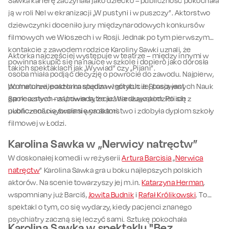
Sawka karierę zaczynała jako dziecko – publiczność pokochała
ją w roli Nel w ekranizacji „W pustyni i w puszczy”. Aktorstwo
dziewczynki doceniło jury międzynarodowych konkursów
filmowych we Włoszech i w Rosji. Jednak po tym pierwszym
kontakcie z zawodem rodzice Karoliny Sawki uznali, że
Aktorka najczęściej występuje w teatrze – między innymi w
powinna skupić się na nauce w szkole i dopiero jako dorosła
takich spektaklach jak „Wywiad” czy „Pijani”.
osoba miała podjąć decyzję o powrocie do zawodu. Najpierw,
po maturze, poszła na studia w Instytucie Stosowanych Nauk
Wolne chwile aktorka spędza w górach. Jej pasją jest
Społecznych na Uniwersytecie Warszawskim. Po ich
garncarstwo – zapowiada, że już niedługo podzieli się z
ukończeniu wybrała się na aktorstwo i zdobyła dyplom szkoły
publicznością swoimi wyrobami.
filmowej w Łodzi.
Karolina Sawka w „Nerwicy natręctw”
W doskonałej komedii w reżyserii
Artura Barcisia
„
Nerwica
natręctw
” Karolina Sawka gra u boku najlepszych polskich
aktorów. Na scenie towarzyszy jej m.in.
Katarzyna Herman
,
wspomniany już Barciś,
Jowita Budnik
i
Rafał Królikowski
. To
spektakl o tym, co się wydarzy, kiedy pacjenci znanego
psychiatry zaczną się leczyć sami. Sztukę pokochała
Karolina Sawka w spektaklu "Bez