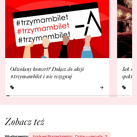
Odwołany koncert? Dołącz do akcji
Jak się
#trzymambilet i nie rezygnuj
spektak
Zobacz też
Wydarzenia:
Andrzej Poniedzielski - Dobry wieczór...?