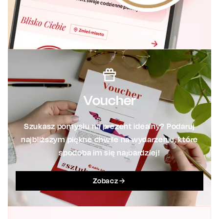
Voucher
Szukasz pomysłu na prezent idealny? Podaruj
najbliższym piękne chwile na wydarzeniu, które
spodoba im się najbardziej!
Zobacz