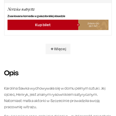
Nerwica natręctw
Zwariowana komedia w gwiazdorskiej obsadzie
ZYSKAJ OD
Kup bilet
357
PKT
Więcej
Opis
Karolina Sawka wychowywała się w domu pełnym sztuki. Jej
ojciec, Henryk, jest znanym rysownikiem satyrycznym.
Natomiast matka aktorki w Szczecinie prowadziła swoją
pracownię witrażu.