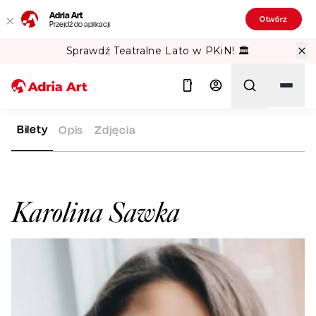
Adria Art
Otwórz
Przejdź do aplikacji
Sprawdź Teatralne Lato w PKiN! 🏛️
Bilety
Opis
Zdjęcia
ADRIA ART
ARTYŚCI
KAROLINA SAWKA
Szukaj
Karolina Sawka