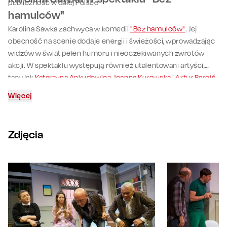
publiczność w całej Polsce
hamulców"
Karolina Sawka zachwyca w komedii
"Bez hamulców"
. Jej
obecność na scenie dodaje energii i świeżości, wprowadzając
widzów w świat pełen humoru i nieoczekiwanych zwrotów
akcji. W spektaklu występują również utalentowani artyści,
tacy jak
Katarzyna Ankudowicz
,
Joanna Kurowska
i
Artur Barciś
,
którzy wspólnie tworzą niezapomniane widowisko..
Więcej
Zdjęcia