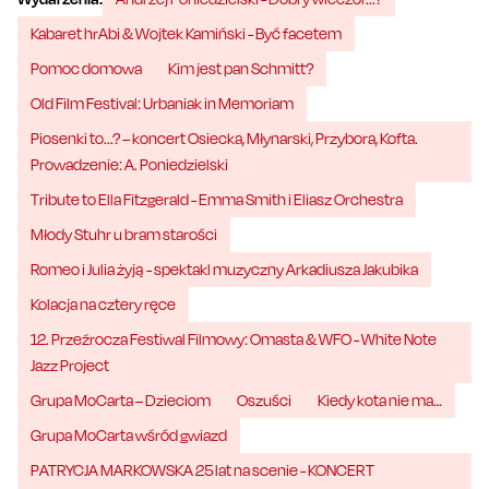
Kabaret hrAbi & Wojtek Kamiński - Być facetem
Pomoc domowa
Kim jest pan Schmitt?
Old Film Festival: Urbaniak in Memoriam
Piosenki to...? – koncert Osiecka, Młynarski, Przybora, Kofta.
Prowadzenie: A. Poniedzielski
Tribute to Ella Fitzgerald - Emma Smith i Eliasz Orchestra
Młody Stuhr u bram starości
Romeo i Julia żyją - spektakl muzyczny Arkadiusza Jakubika
Kolacja na cztery ręce
12. Przeźrocza Festiwal Filmowy: Omasta & WFO - White Note
Jazz Project
Grupa MoCarta – Dzieciom
Oszuści
Kiedy kota nie ma…
Grupa MoCarta wśród gwiazd
PATRYCJA MARKOWSKA 25 lat na scenie - KONCERT