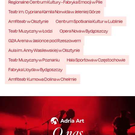
Regionalne Centrum Kultury - Fabryka Emocji w Pile
Teatr im. Cypriana Kamila Norwida w Jeleniej Górze
Amfiteatr w Olsztynie
Centrum Spotkania Kultur w Lublinie
Teatr Muzyczny w Łodzi
Opera Nova w Bydgoszczy
G2A Arena w Jasionce pod Rzeszowem
Aula im. Anny Wasilewskiej w Olsztynie
Teatr Muzyczny w Poznaniu
Hala Sportowa w Częstochowie
Fabryka Lloyda w Bydgoszczy
Amfiteatr Kumowa Dolina w Chełmie
O nas