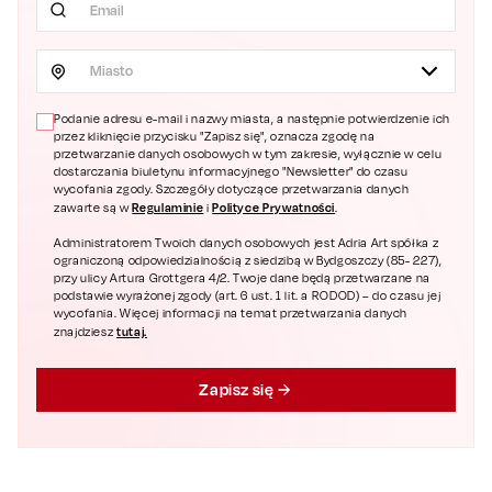
Miasto
Podanie adresu e-mail i nazwy miasta, a następnie potwierdzenie ich
przez kliknięcie przycisku "Zapisz się", oznacza zgodę na
przetwarzanie danych osobowych w tym zakresie, wyłącznie w celu
dostarczania biuletynu informacyjnego "Newsletter" do czasu
wycofania zgody. Szczegóły dotyczące przetwarzania danych
Regulaminie
Polityce Prywatności
zawarte są w
i
.
Administratorem Twoich danych osobowych jest Adria Art spółka z
ograniczoną odpowiedzialnością z siedzibą w Bydgoszczy (85- 227),
przy ulicy Artura Grottgera 4/2. Twoje dane będą przetwarzane na
podstawie wyrażonej zgody (art. 6 ust. 1 lit. a RODOD) – do czasu jej
wycofania. Więcej informacji na temat przetwarzania danych
tutaj.
znajdziesz
Zapisz się