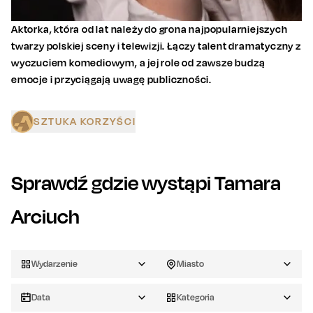
Aktorka, która od lat należy do grona najpopularniejszych
twarzy polskiej sceny i telewizji. Łączy talent dramatyczny z
wyczuciem komediowym, a jej role od zawsze budzą
emocje i przyciągają uwagę publiczności.
SZTUKA KORZYŚCI
Sprawdź gdzie wystąpi
Tamara
Arciuch
Wydarzenie
Miasto
Data
Kategoria