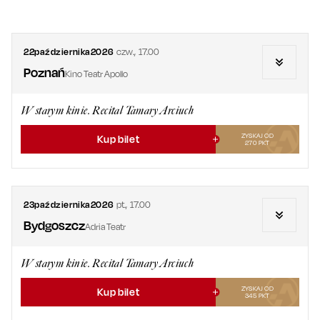
22
października
2026
czw.
,
17.00
Poznań
Kino Teatr Apollo
W starym kinie. Recital Tamary Arciuch
ZYSKAJ OD
Kup bilet
270
PKT
23
października
2026
pt.
,
17.00
Bydgoszcz
Adria Teatr
W starym kinie. Recital Tamary Arciuch
ZYSKAJ OD
Kup bilet
345
PKT