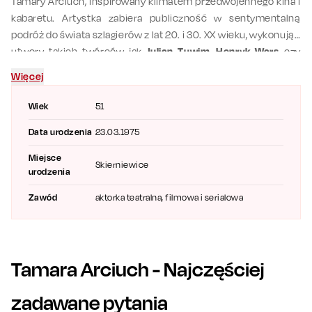
Tamary Arciuch, inspirowany klimatem przedwojennego kina i
kabaretu. Artystka zabiera publiczność w sentymentalną
podróż do świata szlagierów z lat 20. i 30. XX wieku, wykonując
utwory takich twórców jak
Julian Tuwim
,
Henryk Wars
czy
Jerzy Petersburski
. Koncert łączy elegancję, nostalgię i
Więcej
atmosferę dawnego kina, przypominając ponadczasowe
melodie w klasycznych aranżacjach.
Wiek
51
Data urodzenia
23.03.1975
Miejsce
Skierniewice
urodzenia
Zawód
aktorka teatralna, filmowa i serialowa
Tamara Arciuch
- Najczęściej
zadawane pytania