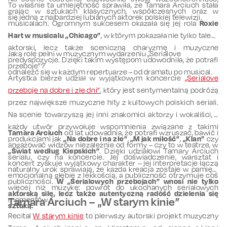
To właśnie ta umiejętność sprawiła, że Tamara Arciuch stała
grając w sztukach klasycznych, współczesnych oraz w
się jedną z najbardziej lubianych aktorek polskiej telewizji.
musicalach. Ogromnym sukcesem okazała się jej rola
Roxie
Hart w musicalu „Chicago”
, w którym pokazała nie tylko talent
aktorski, lecz także sceniczną charyzmę i muzyczne
Jaką rolę pełni w muzycznym wydarzeniu „Serialove
predyspozycje. Dzięki takim występom udowodniła, że potrafi
przeboje”?
odnaleźć się w każdym repertuarze – od dramatu po musical.
Artystka bierze udział w wyjątkowym koncercie
„Serialove
przeboje na dobre i złe dni”
, który jest sentymentalną podróżą
przez największe muzyczne hity z kultowych polskich seriali.
Na scenie towarzyszą jej inni znakomici aktorzy i wokaliści, a
każdy utwór przywołuje wspomnienia związane z takimi
Tamara Arciuch
od lat udowadnia, że potrafi wzruszać, bawić i
produkcjami jak
„Na dobre i na złe”
,
„M jak miłość”
,
„Klan”
czy
angażować widzów niezależnie od formy – czy to w teatrze, w
„Świat według Kiepskich”
. Dzięki udziałowi Tamary Arciuch
serialu, czy na koncercie. Jej doświadczenie, warsztat i
koncert zyskuje wyjątkowy charakter – jej interpretacje łączą
naturalny urok sprawiają, że każda kreacja zostaje w pamięci
emocjonalną głębię z lekkością, a publiczność otrzymuje coś
publiczności.
W „Serialowych przebojach” wnosi nie tylko
więcej niż muzykę: powrót do ukochanych serialowych
aktorską siłę, lecz także autentyczną radość dzielenia się
momentów.
Tamara Arciuch – „W starym kinie”
sztuką.
Recital
W starym kinie
to pierwszy autorski projekt muzyczny