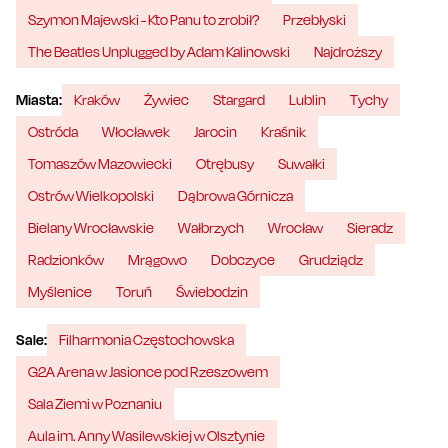
Szymon Majewski - Kto Panu to zrobił?
Przebłyski
The Beatles Unplugged by Adam Kalinowski
Najdroższy
Miasta:
Kraków
Żywiec
Stargard
Lublin
Tychy
Ostróda
Włocławek
Jarocin
Kraśnik
Tomaszów Mazowiecki
Otrębusy
Suwałki
Ostrów Wielkopolski
Dąbrowa Górnicza
Bielany Wrocławskie
Wałbrzych
Wrocław
Sieradz
Radzionków
Mrągowo
Dobczyce
Grudziądz
Myślenice
Toruń
Świebodzin
Sale:
Filharmonia Częstochowska
G2A Arena w Jasionce pod Rzeszowem
Sala Ziemi w Poznaniu
Aula im. Anny Wasilewskiej w Olsztynie