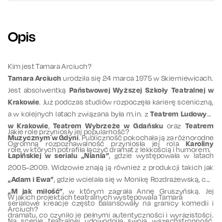
Opis
Kim jest Tamara Arciuch?
Tamara Arciuch
urodziła się 24 marca 1975 w Skierniewicach.
Jest absolwentką
Państwowej Wyższej Szkoły Teatralnej w
Krakowie
. Już podczas studiów rozpoczęła karierę sceniczną,
a w kolejnych latach związana była m.in. z
Teatrem Ludowym
w Krakowie
,
Teatrem Wybrzeże w Gdańsku
oraz
Teatrem
Jakie role przyniosły jej popularność?
Muzycznym w Gdyni
. Publiczność pokochała ją za różnorodne
Ogromną rozpoznawalność przyniosła jej rola
Karoliny
role, w których potrafiła łączyć dramat z lekkością i humorem.
Łapińskiej w serialu „Niania”
, gdzie występowała w latach
2005–2009. Widzowie znają ją również z produkcji takich jak
„Adam i Ewa”
, gdzie wcielała się w Monikę Rozdrażewską, czy
„M jak miłość”
, w którym zagrała Annę Gruszyńską. Jej
W jakich projektach teatralnych występowała Tamara
serialowe kreacje często balansowały na granicy komedii i
Arciuch?
dramatu, co czyniło je pełnymi autentyczności i wyrazistości.
Na scenie teatralnej udowodniła swoją wszechstronność,