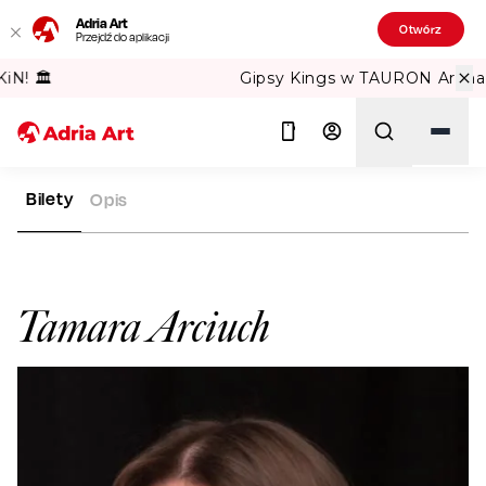
Adria Art
Otwórz
Przejdź do aplikacji
Gipsy Kings w TAURON Arena Kraków!
Bilety
Opis
ADRIA ART
ARTYŚCI
TAMARA ARCIUCH
Szukaj
Tamara Arciuch