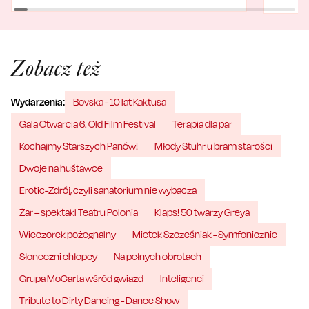
Zobacz też
Wydarzenia:
Bovska - 10 lat Kaktusa
Gala Otwarcia 6. Old Film Festival
Terapia dla par
Kochajmy Starszych Panów!
Młody Stuhr u bram starości
Dwoje na huśtawce
Erotic-Zdrój, czyli sanatorium nie wybacza
Żar – spektakl Teatru Polonia
Klaps! 50 twarzy Greya
Wieczorek pożegnalny
Mietek Szcześniak - Symfonicznie
Słoneczni chłopcy
Na pełnych obrotach
Grupa MoCarta wśród gwiazd
Inteligenci
Tribute to Dirty Dancing - Dance Show