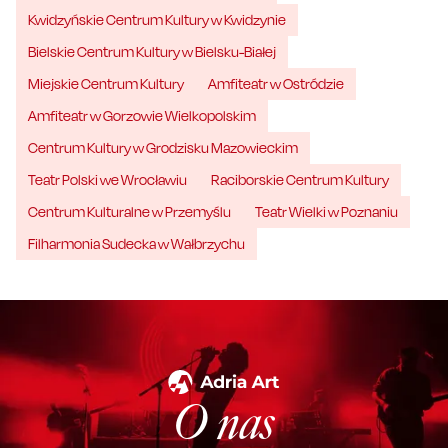
Kwidzyńskie Centrum Kultury w Kwidzynie
Bielskie Centrum Kultury w Bielsku-Białej
Miejskie Centrum Kultury
Amfiteatr w Ostródzie
Amfiteatr w Gorzowie Wielkopolskim
Centrum Kultury w Grodzisku Mazowieckim
Teatr Polski we Wrocławiu
Raciborskie Centrum Kultury
Centrum Kulturalne w Przemyślu
Teatr Wielki w Poznaniu
Filharmonia Sudecka w Wałbrzychu
O nas