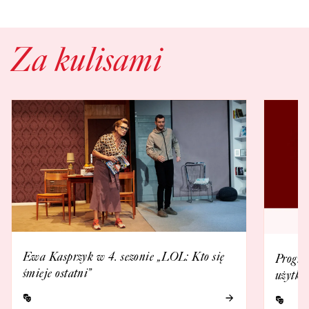
Za kulisami
Ewa Kasprzyk w 4. sezonie „LOL: Kto się
Progra
śmieje ostatni”
użytko