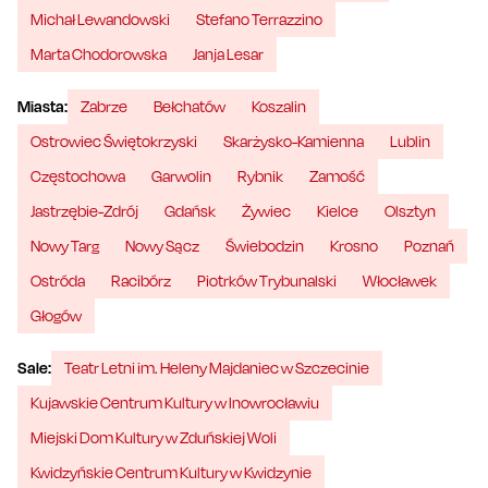
Michał Lewandowski
Stefano Terrazzino
Marta Chodorowska
Janja Lesar
Miasta:
Zabrze
Bełchatów
Koszalin
Ostrowiec Świętokrzyski
Skarżysko-Kamienna
Lublin
Częstochowa
Garwolin
Rybnik
Zamość
Jastrzębie-Zdrój
Gdańsk
Żywiec
Kielce
Olsztyn
Nowy Targ
Nowy Sącz
Świebodzin
Krosno
Poznań
Ostróda
Racibórz
Piotrków Trybunalski
Włocławek
Głogów
Sale:
Teatr Letni im. Heleny Majdaniec w Szczecinie
Kujawskie Centrum Kultury w Inowrocławiu
Miejski Dom Kultury w Zduńskiej Woli
Kwidzyńskie Centrum Kultury w Kwidzynie