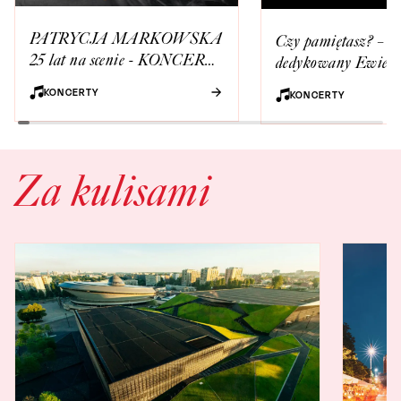
PATRYCJA MARKOWSKA
Czy pamiętasz? – ko
25 lat na scenie - KONCERT
dedykowany Ewie 
JUBILEUSZOWY
i Markowi Grechuci
KONCERTY
KONCERTY
wykonaniu Piwnicy
Baranami
Za kulisami