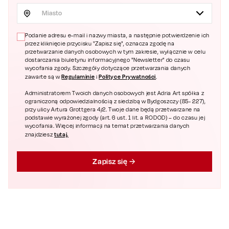
Miasto
Podanie adresu e-mail i nazwy miasta, a następnie potwierdzenie ich
przez kliknięcie przycisku "Zapisz się", oznacza zgodę na
przetwarzanie danych osobowych w tym zakresie, wyłącznie w celu
dostarczania biuletynu informacyjnego "Newsletter" do czasu
wycofania zgody. Szczegóły dotyczące przetwarzania danych
Regulaminie
Polityce Prywatności
zawarte są w
i
.
Administratorem Twoich danych osobowych jest Adria Art spółka z
ograniczoną odpowiedzialnością z siedzibą w Bydgoszczy (85- 227),
przy ulicy Artura Grottgera 4/2. Twoje dane będą przetwarzane na
podstawie wyrażonej zgody (art. 6 ust. 1 lit. a RODOD) – do czasu jej
wycofania. Więcej informacji na temat przetwarzania danych
tutaj.
znajdziesz
Zapisz się