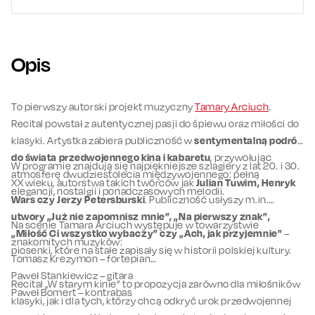
Opis
To pierwszy autorski projekt muzyczny
Tamary Arciuch
.
Recital powstał z autentycznej pasji do śpiewu oraz miłości do
klasyki. Artystka zabiera publiczność w
sentymentalną podróż
do świata przedwojennego kina i kabaretu
, przywołując
W programie znajdują się najpiękniejsze szlagiery z lat 20. i 30.
atmosferę dwudziestolecia międzywojennego: pełną
XX wieku, autorstwa takich twórców jak
Julian Tuwim, Henryk
elegancji, nostalgii i ponadczasowych melodii.
Wars czy Jerzy Petersburski
. Publiczność usłyszy m.in.
utwory „Już nie zapomnisz mnie”, „Na pierwszy znak”,
Na scenie Tamara Arciuch występuje w towarzystwie
„Miłość Ci wszystko wybaczy” czy „Ach, jak przyjemnie”
–
znakomitych muzyków:
piosenki, które na stałe zapisały się w historii polskiej kultury.
Tomasz Krezymon – fortepian
Paweł Stankiewicz – gitara
Recital „W starym kinie” to propozycja zarówno dla miłośników
Paweł Bomert – kontrabas
klasyki, jak i dla tych, którzy chcą odkryć urok przedwojennej