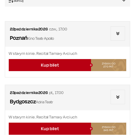
Sortuj
22
października
2026
czw.
,
17.00
Poznań
Kino Teatr Apollo
W starym kinie. Recital Tamary Arciuch
ZYSKAJ OD
Kup bilet
270
PKT
23
października
2026
pt.
,
17.00
Bydgoszcz
Adria Teatr
W starym kinie. Recital Tamary Arciuch
ZYSKAJ OD
Kup bilet
345
PKT