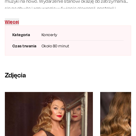
muzyki na nowo. Wydarzenie stanowi okazję do zatrzymania
się na chwilę i zanurzenia w świecie elegancji, nostalgii i
ponadczasowych emocji.
Więcej
Kategoria
Koncerty
Czas trwania
Około 80 minut
Zdjęcia