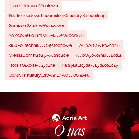
Teatr Polski we Wrocławiu
Sala koncertowa Radomskiej Orkiestry Kameralnej
Garnizon Sztuki w Warszawie
Narodowe Forum Muzyki we Wrocławiu
Klub Politechnik w Częstochowie
Aula Artis w Poznaniu
Miejski Dom Kultury w Łańcucie
Klub Wytwórnia w Łodzi
Płocka Szkoła Muzyczna
Fabryka Lloyda w Bydgoszczy
Centrum Kultury „Browar B.” we Włocławku
O nas