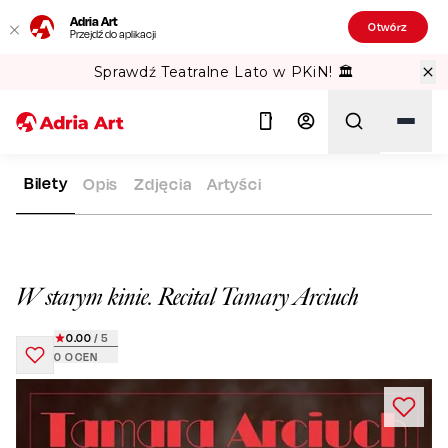
Adria Art
Otwórz
Przejdź do aplikacji
Sprawdź Teatralne Lato w PKiN! 🏛️
Bilety
Opis
Zdjęcia
Artyści
ADRIA ART
REPERTUAR
W STARYM KINIE. RECITAL TAMAR
Szukaj
W starym kinie. Recital Tamary Arciuch
0.00
/ 5
0
OCEN