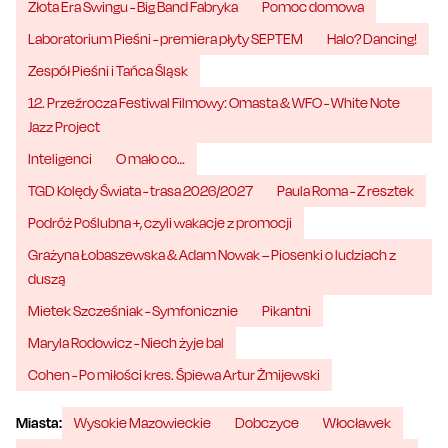
Złota Era Swingu - Big Band Fabryka
Pomoc domowa
Laboratorium Pieśni - premiera płyty SEPTEM
Halo? Dancing!
Zespół Pieśni i Tańca Śląsk
12. Przeźrocza Festiwal Filmowy: Omasta & WFO - White Note
Jazz Project
Inteligenci
O mało co…
TGD Kolędy Świata - trasa 2026/2027
Paula Roma - Z resztek
Podróż Poślubna +, czyli wakacje z promocji
Grażyna Łobaszewska & Adam Nowak – Piosenki o ludziach z
duszą
Mietek Szcześniak - Symfonicznie
Pikantni
Maryla Rodowicz - Niech żyje bal
Cohen - Po miłości kres. Śpiewa Artur Żmijewski
Miasta:
Wysokie Mazowieckie
Dobczyce
Włocławek