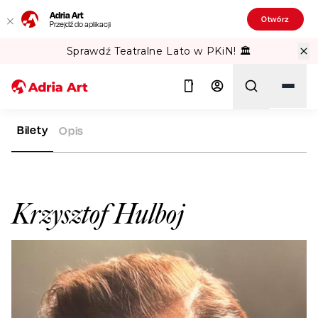
Adria Art
Otwórz
Przejdź do aplikacji
Sprawdź Teatralne Lato w PKiN! 🏛️
Bilety
Opis
ADRIA ART
ARTYŚCI
KRZYSZTOF HULBOJ
Szukaj
Krzysztof Hulboj