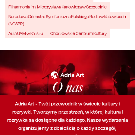
Filharmonia im. Mieczysława Karłowicza w Szczecinie
Narodowa Orkiestra Symfoniczna Polskiego Radia w Katowicach
(NOSPR)
Aula UAM w Kaliszu
Chorzowskie Centrum Kultury
O nas
Adria Art - Twój przewodnik w świecie kultury i
rozrywki. Tworzymy przestrzeń,
w której
kultura i
rozrywka są dostępne dla każdego. Nasze wydarzenia
organizujemy
z dbałością
o każdy szczegół,