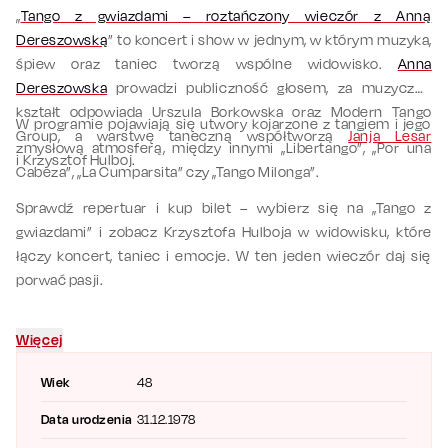
„
Tango z gwiazdami – roztańczony wieczór z Anną
Dereszowską
” to koncert i show w jednym, w którym muzyka,
śpiew oraz taniec tworzą wspólne widowisko.
Anna
Dereszowska
prowadzi publiczność głosem, za muzyczny
kształt odpowiada Urszula Borkowska oraz Modern Tango
W programie pojawiają się utwory kojarzone z tangiem i jego
Group, a warstwę taneczną współtworzą
Janja Lesar
zmysłową atmosferą, między innymi „Libertango”, „Por una
i Krzysztof Hulboj.
Cabeza”, „La Cumparsita” czy „Tango Milonga”.
Sprawdź repertuar i kup bilet – wybierz się na „Tango z
gwiazdami” i zobacz Krzysztofa Hulboja w widowisku, które
łączy koncert, taniec i emocje. W ten jeden wieczór daj się
porwać pasji.
Więcej
Wiek
48
Data urodzenia
31.12.1978