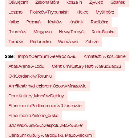
Oświęcim
Zielona Góra
Koszalin
Żywiec
Gdańsk
Leszno
Piotrków Trybunalski
Kielce
Myślibórz
Kalisz
Poznań
Kraków
Kraśnik
Racibórz
Rzeszów
Mrągowo
Nowy Tomyśl
Ruda Śląska
Tarnów
Radomsko
Warszawa
Zabrze
Sale:
Impart Centrum we Wrocławiu
Amfiteatr w Koszalinie
Atlas Arena w Łodzi
Centrum Kultury Teatr w Grudziądzu
CKK Jordanki w Toruniu
Amfiteatr nad jeziorem Czos w Mrągowie
Dom Kultury „Mors” w Dębicy
Filharmonia Podkarpacka w Rzeszowie
Filharmonia Zielonogórska
Sala Widowiskowa Zespołu „Mazowsze”
Centrum Kultury w Grodzisku Mazowieckim