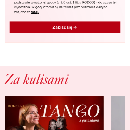
podstawie wyrażonej zgody (art. 6 ust. 1 lit. a RODOD) – do czasu jej
wycofania. Więcej informacji na temat przetwarzania danych
tutaj.
znajdziesz
Zapisz się
Za kulisami