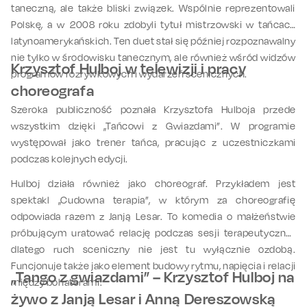
taneczną, ale także bliski związek. Wspólnie reprezentowali
Polskę, a w 2008 roku zdobyli tytuł mistrzowski w tańcach
latynoamerykańskich. Ten duet stał się później rozpoznawalny
nie tylko w środowisku tanecznym, ale również wśród widzów
Krzysztof Hulboj w telewizji i pracy
programów rozrywkowych i wydarzeń scenicznych.
choreografa
Szeroka publiczność poznała Krzysztofa Hulboja przede
wszystkim dzięki „Tańcowi z Gwiazdami”. W programie
występował jako trener tańca, pracując z uczestniczkami
podczas kolejnych edycji.
Hulboj działa również jako choreograf. Przykładem jest
spektakl „Cudowna terapia”, w którym za choreografię
odpowiada razem z Janją Lesar. To komedia o małżeństwie
próbującym uratować relację podczas sesji terapeutycznej,
dlatego ruch sceniczny nie jest tu wyłącznie ozdobą.
Funcjonuje także jako element budowy rytmu, napięcia i relacji
„Tango z gwiazdami” – Krzysztof Hulboj na
między bohaterami.
żywo z Janją Lesar i Anną Dereszowską