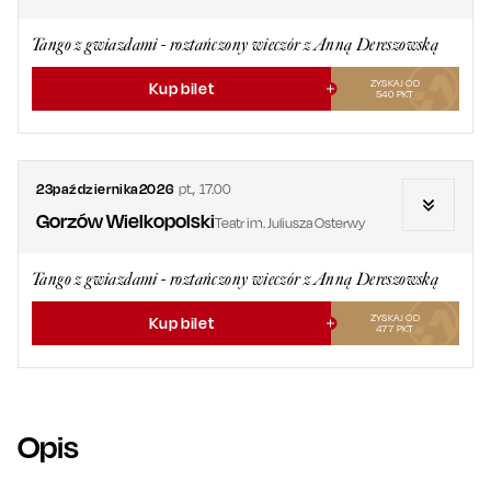
Tango z gwiazdami - roztańczony wieczór z Anną Dereszowską
ZYSKAJ OD
Kup bilet
540
PKT
23
października
2026
pt.
,
17.00
Gorzów Wielkopolski
Teatr im. Juliusza Osterwy
Tango z gwiazdami - roztańczony wieczór z Anną Dereszowską
ZYSKAJ OD
Kup bilet
477
PKT
Opis