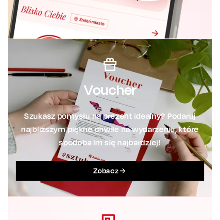
Voucher
Szukasz pomysłu na prezent idealny? Podaruj
najbliższym piękne chwile na wydarzeniu, które
spodoba im się najbardziej!
Zobacz