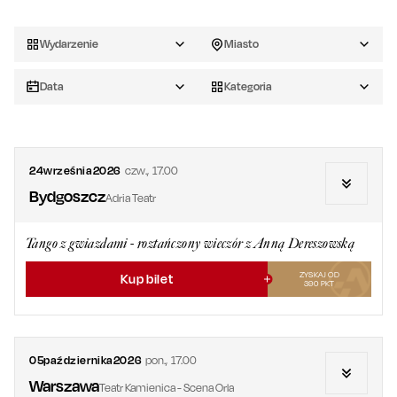
Wydarzenie
Miasto
Data
Kategoria
24
września
2026
czw.
,
17.00
Bydgoszcz
Adria Teatr
Tango z gwiazdami - roztańczony wieczór z Anną Dereszowską
ZYSKAJ OD
Kup bilet
390
PKT
05
października
2026
pon.
,
17.00
Warszawa
Teatr Kamienica - Scena Orla