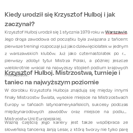
Kiedy urodził się Krzysztof Hulboj i jak
zaczynał?
Krzysztof Hulboj urodził się 1 stycznia 1979 roku w
Warszawie
.
Jego droga zawodowa od początku była związana z tańcem:
pierwsze treningi rozpoczął już jako dziewięciolatek w jednym
z warszawskich klubów. Już jako czternastolatek po raz
pierwszy zdobył tytuł Mistrza Polski, a później jeszcze
wielokrotnie wracał na najwyższy stopień podium krajowych
Krzysztof Hulboj. Mistrzostwa, turnieje i
mistrzostw.
taniec na najwyższym poziomie
W dorobku Krzysztofa Hulboja znajdują się między innymi
finały Mistrzostw Świata, wysokie miejsce na Mistrzostwach
Europy w tańcach latynoamerykańskich, sukcesy podczas
międzynarodowych zawodów oraz miejsce na podium
Mistrzostw Unii Europejskiej.
Ważną częścią jego kariery jest także współpraca ze
słoweńską tancerką Janją Lesar, z którą tworzy nie tylko parę