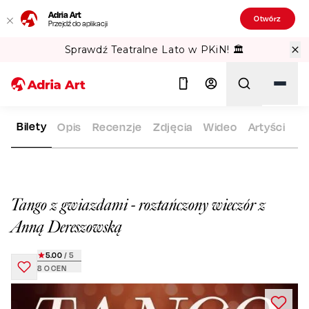
Adria Art
Otwórz
Przejdź do aplikacji
Sprawdź Teatralne Lato w PKiN! 🏛️
Bilety
Opis
Recenzje
Zdjęcia
Wideo
Artyści
ADRIA ART
REPERTUAR
TANGO Z GWIAZDAMI - ROZTAŃC
Szukaj
Tango z gwiazdami - roztańczony wieczór z
Anną Dereszowską
5.00
/ 5
8
OCEN