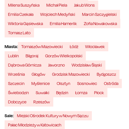
Milena Suszyńska
Michał Piela
Jakub Wons
Emilia Czekała
Wojciech Medyński
Marcin Szczygielski
Wiktoria Gąsiewska
Emilia Hamerlik
Zofia Nowakowska
Tomasz Lato
Miasta:
Tomaszów Mazowiecki
Łódź
Włocławek
Lublin
Biłgoraj
Gorzów Wielkopolski
Dąbrowa Górnicza
Jaworzno
Wodzisław Śląski
Września
Głogów
Grodzisk Mazowiecki
Bydgoszcz
Szczecin
Myślenice
Olsztyn
Sosnowiec
Ostróda
Świebodzin
Suwałki
Będzin
Łomża
Płock
Dobczyce
Rzeszów
Sale:
Miejski Ośrodek Kultury w Nowym Sączu
Pałac Młodzieży w Katowicach