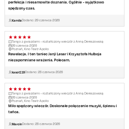
perfekcja i niesamowite doznania. Ogólnie - wyjątkowo
spędzony czas.
Kamila
Dodano:
29
czerwca
2026
Tango z gwiazdami - roztańczony wieczór z Anną Dereszowską
26
czerwca
2026
Poznań, Kino Teatr Apollo
Rewelacja. I ten taniec Janji Lesar i Krzysztofa Hulboja
niezapomniane wrażenia. Polecam.
kasot119
Dodano:
28
czerwca
2026
Tango z gwiazdami - roztańczony wieczór z Anną Dereszowską
26
czerwca
2026
Poznań, Kino Teatr Apollo
Miło spędzony wieczór. Doskonałe połączenie muzyki, śpiewu i
tańca.
Marcin
Dodano:
28
czerwca
2026