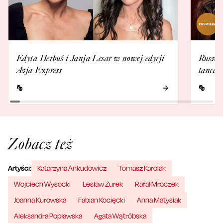
Edyta Herbuś i Janja Lesar w nowej edycji
Ruszam
Azja Express
tancer
Zobacz też
Artyści:
Katarzyna Ankudowicz
Tomasz Karolak
Wojciech Wysocki
Lesław Żurek
Rafał Mroczek
Joanna Kurowska
Fabian Kocięcki
Anna Matysiak
Aleksandra Popławska
Agata Wątróbska