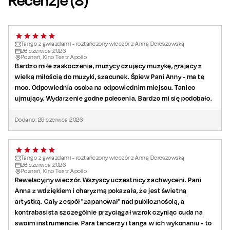
Recenzje (
8
)
przez najlepszych artystów znanych z „
Tańca z gwiazdami”
–
Janję Lesar
i
Krzysztofa Hulboja
.
To propozycja dla tych, którzy chcą po prostu dobrze spędzić
Tango z gwiazdami - roztańczony wieczór z Anną Dereszowską
czas: dać się porwać rytmowi, poczuć odrobinę filmowej
26
czerwca
2026
Poznań, Kino Teatr Apollo
atmosfery i zobaczyć, jak świetni wykonawcy potrafią
Bardzo miłe zaskoczenie, muzycy czujący muzykę, grający z
zamienić koncert w prawdziwe wydarzenie. Jeśli szukasz
wielką miłością do muzyki, szacunek. Śpiew Pani Anny - ma tę
rozrywki na najwyższym poziomie – ten wieczór jest dla
moc. Odpowiednia osoba na odpowiednim miejscu. Taniec
Ciebie.
ujmujący. Wydarzenie godne polecenia. Bardzo mi się podobało.
Dodano:
29
czerwca
2026
Tango z gwiazdami - roztańczony wieczór z Anną Dereszowską
26
czerwca
2026
Poznań, Kino Teatr Apollo
Rewelacyjny wieczór. Wszyscy uczestnicy zachwyceni. Pani
Anna z wdziękiem i charyzmą pokazała, że jest świetną
artystką. Cały zespół "zapanował" nad publicznością, a
kontrabasista szczególnie przyciągał wzrok czyniąc cuda na
swoim instrumencie. Para tancerzy i tanga w ich wykonaniu - to