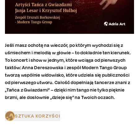
Jeśli masz ochotę na wieczór, po którym wychodzi się z
uśmiechem i melodią w głowie – to dokładnie ten kierunek.
To koncert i show w jednym, które wciąga od pierwszych
taktów: Anna Dereszowska i zespół Modern Tango Group
tworzą wspólnie widowisko, które udziela się publiczności
od pierwszego utworu. Całość dopełniają tancerze znani z
„Tańca z Gwiazdami” – dzięki nim tango nie tylko pięknie
brzmi, ale dosłownie „dzieje się” na Twoich oczach.
SZTUKA KORZYŚCI