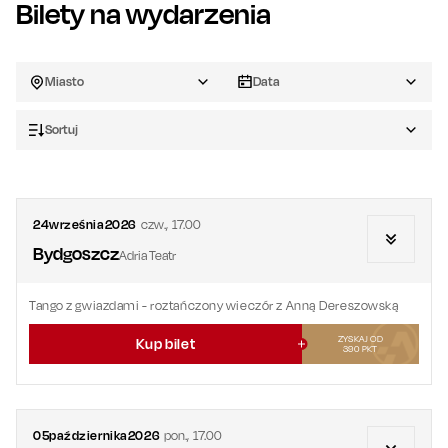
Bilety na wydarzenia
Miasto
Data
Sortuj
24
września
2026
czw.
,
17.00
Bydgoszcz
Adria Teatr
Tango z gwiazdami - roztańczony wieczór z Anną Dereszowską
ZYSKAJ OD
Kup bilet
390
PKT
05
października
2026
pon.
,
17.00