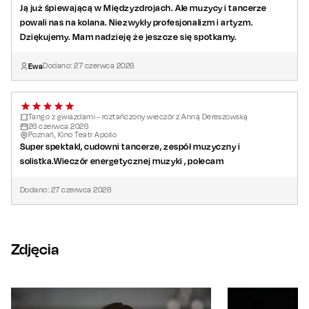
Ją już śpiewającą w Międzyzdrojach. Ale muzycy i tancerze
powali nas na kolana. Niezwykły profesjonalizm i artyzm.
Dziękujemy. Mam nadzieję że jeszcze się spotkamy.
Ewa
Dodano:
27
czerwca
2026
Tango z gwiazdami - roztańczony wieczór z Anną Dereszowską
26
czerwca
2026
Poznań, Kino Teatr Apollo
Super spektakl, cudowni tancerze, zespół muzyczny i
solistka.Wieczór energetycznej muzyki , polecam
Dodano:
27
czerwca
2026
Zdjęcia