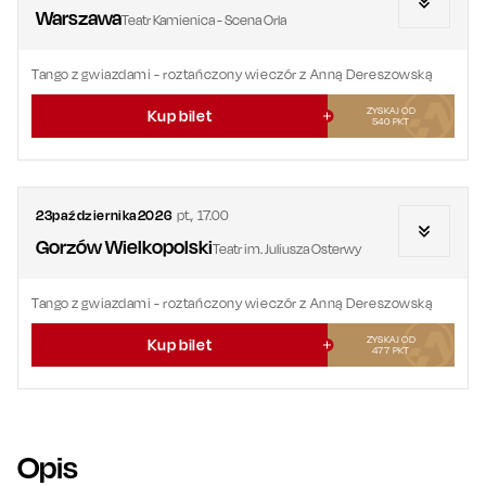
Warszawa
Teatr Kamienica - Scena Orla
Tango z gwiazdami - roztańczony wieczór z Anną Dereszowską
ZYSKAJ OD
Kup bilet
540
PKT
23
października
2026
pt.
,
17.00
Gorzów Wielkopolski
Teatr im. Juliusza Osterwy
Tango z gwiazdami - roztańczony wieczór z Anną Dereszowską
ZYSKAJ OD
Kup bilet
477
PKT
Opis