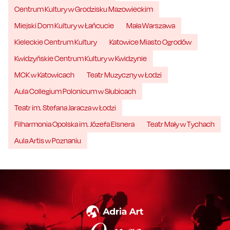
Centrum Kultury w Grodzisku Mazowieckim
Miejski Dom Kultury w Łańcucie
Mała Warszawa
Kieleckie Centrum Kultury
Katowice Miasto Ogrodów
Kwidzyńskie Centrum Kultury w Kwidzynie
MCK w Katowicach
Teatr Muzyczny w Łodzi
Aula Collegium Polonicum w Słubicach
Teatr im. Stefana Jaracza w Łodzi
Filharmonia Opolska im. Józefa Elsnera
Teatr Mały w Tychach
Aula Artis w Poznaniu