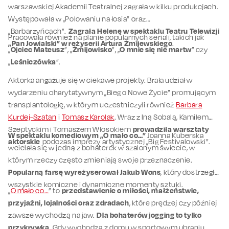
warszawskiej Akademii Teatralnej zagrała w kilku produkcjach.
Występowała w „Polowaniu na łosia” oraz
„Barbarzyńcach”.
Zagrała Helenę w spektaklu Teatru Telewizji
Pracowała również na planie popularnych seriali, takich jak
„Pan Jowialski” w reżyserii Artura Żmijewskiego
.
„
Ojciec Mateusz
”, „
Żmijowisko
”, „
O mnie się nie martw
” czy
„
Leśniczówka
”.
Aktorka angażuje się w ciekawe projekty. Brała udział w
wydarzeniu charytatywnym „Bieg o Nowe Życie” promującym
transplantologię, w którym uczestniczyli również
Barbara
Kurdej-Szatan
i
Tomasz Karolak
. Wraz z Iną Sobalą, Kamilem
Szeptyckim i Tomaszem Włosokiem
prowadziła warsztaty
W spektaklu komediowym „O mało co…”
Joanna Kuberska
aktorskie
podczas imprezy artystycznej „Big Festivalowski”.
wcielała się w jedną z bohaterek w szalonym świecie, w
którym rzeczy często zmieniają swoje przeznaczenie.
Popularną farsę wyreżyserował Jakub Wons
, który dostrzegł
wszystkie komiczne i dynamiczne momenty sztuki.
„
O mało co…
” to
przedstawienie o miłości, małżeństwie,
przyjaźni, lojalności oraz zdradach
, które prędzej czy później
zawsze wychodzą na jaw.
Dla bohaterów jogging to tylko
przykrywka
. Gdy wychodzą z domu w sportowym ubraniu,