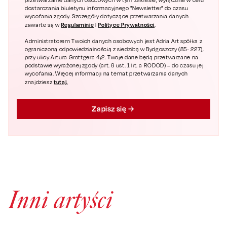
przetwarzanie danych osobowych w tym zakresie, wyłącznie w celu
dostarczania biuletynu informacyjnego "Newsletter" do czasu
wycofania zgody. Szczegóły dotyczące przetwarzania danych
Regulaminie
Polityce Prywatności
zawarte są w
i
.
Administratorem Twoich danych osobowych jest Adria Art spółka z
ograniczoną odpowiedzialnością z siedzibą w Bydgoszczy (85- 227),
przy ulicy Artura Grottgera 4/2. Twoje dane będą przetwarzane na
podstawie wyrażonej zgody (art. 6 ust. 1 lit. a RODOD) – do czasu jej
wycofania. Więcej informacji na temat przetwarzania danych
tutaj.
znajdziesz
Zapisz się
Inni artyści