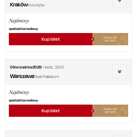
Kraków
Kino Kijów
Najdroższy
spektakl komediowy
ZYSKAJ OD
Kup bilet
297
PKT
06
września
2026
niedz.
,
15.00
Warszawa
Teatr Palladium
Najdroższy
spektakl komediowy
ZYSKAJ OD
Kup bilet
267
PKT