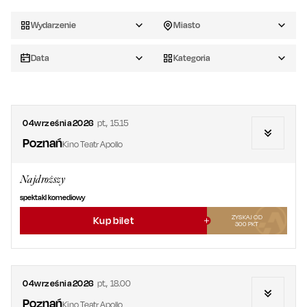
Wydarzenie
Miasto
Data
Kategoria
04
września
2026
pt.
,
15.15
Poznań
Kino Teatr Apollo
Najdroższy
spektakl komediowy
ZYSKAJ OD
Kup bilet
300
PKT
04
września
2026
pt.
,
18.00
Poznań
Kino Teatr Apollo