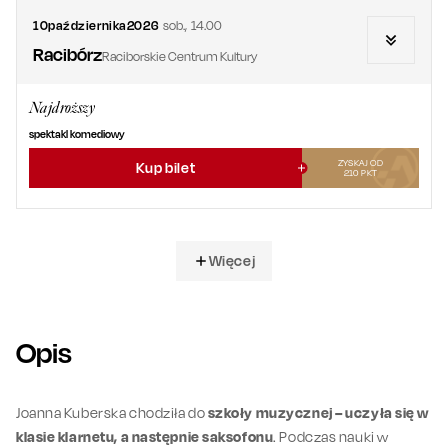
10
października
2026
sob.
,
14.00
Racibórz
Raciborskie Centrum Kultury
Najdroższy
spektakl komediowy
ZYSKAJ OD
Kup bilet
210
PKT
Więcej
Opis
Joanna Kuberska chodziła do
szkoły muzycznej – uczyła się w
klasie klarnetu, a następnie saksofonu
. Podczas nauki w