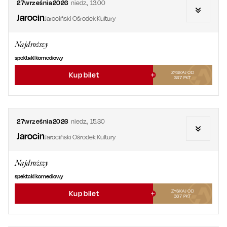
27
września
2026
niedz.
,
13.00
Jarocin
Jarociński Ośrodek Kultury
Najdroższy
spektakl komediowy
ZYSKAJ OD
Kup bilet
387
PKT
27
września
2026
niedz.
,
15.30
Jarocin
Jarociński Ośrodek Kultury
Najdroższy
spektakl komediowy
ZYSKAJ OD
Kup bilet
387
PKT