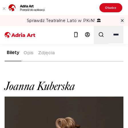
Adria Art
Otwórz
Przejdź do aplikacji
Sprawdź Teatralne Lato w PKiN! 🏛️
Bilety
Opis
Zdjęcia
ADRIA ART
ARTYŚCI
JOANNA KUBERSKA
Szukaj
Joanna Kuberska