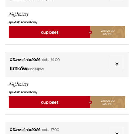
Najdroższy
spektakl komediowy
ZYSKAJ OD
Kup bilet
300
PKT
05
września
2026
sob.
,
14.00
Kraków
Kino Kijów
Najdroższy
spektakl komediowy
ZYSKAJ OD
Kup bilet
297
PKT
05
września
2026
sob.
,
17.00