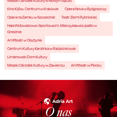
Miejski Ośrodek Kultury w Nowym Sączu
Kino Kijów. Centrum w Krakowie
Opera Nova w Bydgoszczy
Opera na Zamku w Szczecinie
Teatr Ziemi Rybnickiej
Hala Widowiskowo-Sportowa im. Mieczysława Łopatki w
Gnieźnie
Amfiteatr w Olsztynie
Centrum Kultury Karolinka w Radzionkowie
Limanowski Dom Kultury
Miejski Ośrodek Kultury w Zawierciu
Amfiteatr w Płocku
O nas