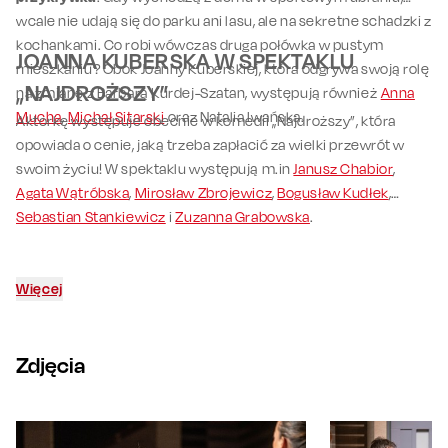
wcale nie udają się do parku ani lasu, ale na sekretne schadzki z
kochankami. Co robi wówczas druga połówka w pustym
JOANNA KUBERSKA W SPEKTAKLU
mieszkaniu? Obok Joanny Kuberskiej, która odgrywa swoją rolę
„NAJDROŻSZY”
na zmianę z Barbarą Kurdej-Szatan, występują również
Anna
Mucha
,
Michał Sitarski
oraz Natalia Iwańska.
Aktorkę występuje obecnie w komedii „Najdroższy”, która
opowiada o cenie, jaką trzeba zapłacić za wielki przewrót w
swoim życiu! W spektaklu występują m.in
Janusz Chabior
,
Agata Wątróbska
,
Mirosław Zbrojewicz
,
Bogusław Kudłek
,
Sebastian Stankiewicz
i
Zuzanna Grabowska
.
Więcej
Zdjęcia