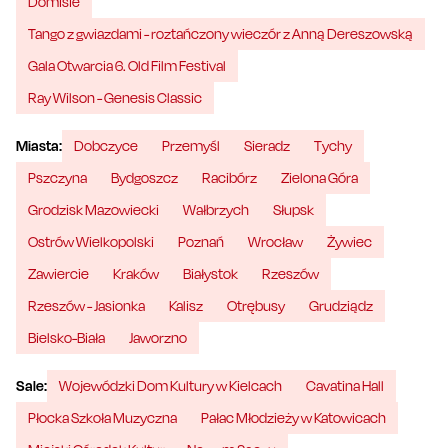
Domisie
Tango z gwiazdami - roztańczony wieczór z Anną Dereszowską
Gala Otwarcia 6. Old Film Festival
Ray Wilson - Genesis Classic
Miasta:
Dobczyce
Przemyśl
Sieradz
Tychy
Pszczyna
Bydgoszcz
Racibórz
Zielona Góra
Grodzisk Mazowiecki
Wałbrzych
Słupsk
Ostrów Wielkopolski
Poznań
Wrocław
Żywiec
Zawiercie
Kraków
Białystok
Rzeszów
Rzeszów - Jasionka
Kalisz
Otrębusy
Grudziądz
Bielsko-Biała
Jaworzno
Sale:
Wojewódzki Dom Kultury w Kielcach
Cavatina Hall
Płocka Szkoła Muzyczna
Pałac Młodzieży w Katowicach