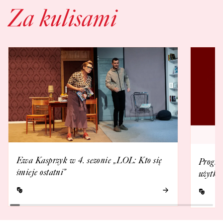
Za kulisami
Ewa Kasprzyk w 4. sezonie „LOL: Kto się
Progra
śmieje ostatni”
użytko