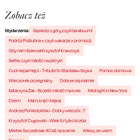
Zobacz też
Wydarzenia:
Sąsiedzi z góry, czyli barabuum!
Podróż Poślubna +, czyli wakacje z promocji
Gdy nam śpiewał Krzysztof Krawczyk
Selfie, czyli miłość na pstryk!
Cud niepamięci - Tribute to Stanisław Soyka
Pomoc domowa
Wieczorek pożegnalny
Dobrze się kłamie
Katarzyna Żak - Bo jeśli miłość ma kres
Midnight in New York
Dżem
Kłam, kręć i klękaj
Andrzej Poniedzielski - Dobry wieczór...?
Krzysztof Cugowski - Wiek to tylko liczba
Mietek Szcześniak 40 lat na scenie
Wiesz, że wiem