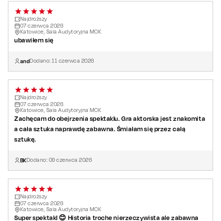
Najdroższy
07
czerwca
2026
Katowice, Sala Audytoryjna MCK
ubawiłem się
and
Dodano:
11
czerwca
2026
Najdroższy
07
czerwca
2026
Katowice, Sala Audytoryjna MCK
Zachęcam do obejrzenia spektaklu. Gra aktorska jest znakomita
a cała sztuka naprawdę zabawna. Śmiałam się przez całą
sztukę.
BK
Dodano:
09
czerwca
2026
Najdroższy
07
czerwca
2026
Katowice, Sala Audytoryjna MCK
Super spektakl 😊 Historia troche nierzeczywista ale zabawna