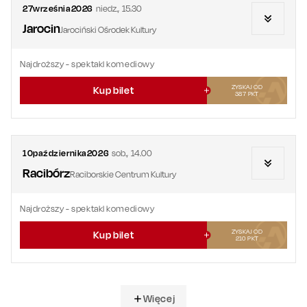
27
września
2026
niedz.
,
15.30
Jarocin
Jarociński Ośrodek Kultury
Najdroższy
- spektakl komediowy
ZYSKAJ OD
Kup bilet
387
PKT
10
października
2026
sob.
,
14.00
Racibórz
Raciborskie Centrum Kultury
Najdroższy
- spektakl komediowy
ZYSKAJ OD
Kup bilet
210
PKT
Więcej