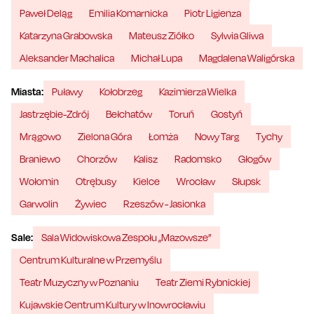
Paweł Deląg
Emilia Komarnicka
Piotr Ligienza
Katarzyna Grabowska
Mateusz Ziółko
Sylwia Gliwa
Aleksander Machalica
Michał Lupa
Magdalena Waligórska
Miasta:
Puławy
Kołobrzeg
Kazimierza Wielka
Jastrzębie-Zdrój
Bełchatów
Toruń
Gostyń
Mrągowo
Zielona Góra
Łomża
Nowy Targ
Tychy
Braniewo
Chorzów
Kalisz
Radomsko
Głogów
Wołomin
Otrębusy
Kielce
Wrocław
Słupsk
Garwolin
Żywiec
Rzeszów - Jasionka
Sale:
Sala Widowiskowa Zespołu „Mazowsze”
Centrum Kulturalne w Przemyślu
Teatr Muzyczny w Poznaniu
Teatr Ziemi Rybnickiej
Kujawskie Centrum Kultury w Inowrocławiu