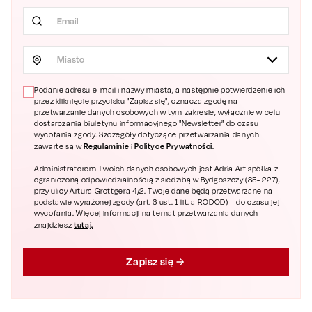
Miasto
Podanie adresu e-mail i nazwy miasta, a następnie potwierdzenie ich
przez kliknięcie przycisku "Zapisz się", oznacza zgodę na
przetwarzanie danych osobowych w tym zakresie, wyłącznie w celu
dostarczania biuletynu informacyjnego "Newsletter" do czasu
wycofania zgody. Szczegóły dotyczące przetwarzania danych
Regulaminie
Polityce Prywatności
zawarte są w
i
.
Administratorem Twoich danych osobowych jest Adria Art spółka z
ograniczoną odpowiedzialnością z siedzibą w Bydgoszczy (85- 227),
przy ulicy Artura Grottgera 4/2. Twoje dane będą przetwarzane na
podstawie wyrażonej zgody (art. 6 ust. 1 lit. a RODOD) – do czasu jej
wycofania. Więcej informacji na temat przetwarzania danych
tutaj.
znajdziesz
Zapisz się