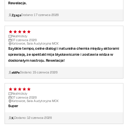
Rewelacja.
Zgaga
Dodano:
17
czerwca
2026
Najdroższy
07
czerwca
2026
Katowice, Sala Audytoryjna MCK
Szybkie tempo, celne dialogi i naturalna chemia między aktorami
sprawiają, że spektakl mija błyskawicznie i zostawia widza w
doskonałym nastroju. Rewelacja!
eMPe
Dodano:
15
czerwca
2026
Najdroższy
07
czerwca
2026
Katowice, Sala Audytoryjna MCK
Super
K.
Dodano:
12
czerwca
2026