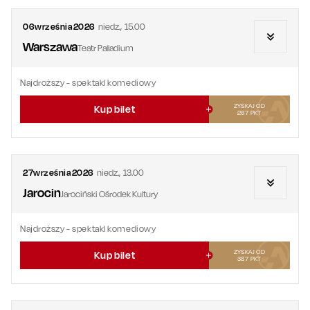
06
września
2026
niedz.
,
15.00
Warszawa
Teatr Palladium
Najdroższy
- spektakl komediowy
ZYSKAJ OD
Kup bilet
267
PKT
27
września
2026
niedz.
,
13.00
Jarocin
Jarociński Ośrodek Kultury
Najdroższy
- spektakl komediowy
ZYSKAJ OD
Kup bilet
387
PKT