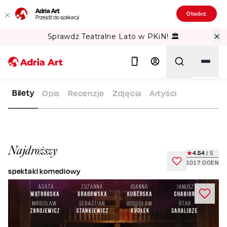
Adria Art
Otwórz
Przejdź do aplikacji
Sprawdź Teatralne Lato w PKiN! 🏛️
Bilety
Opis
Recenzje
Zdjęcia
Artyści
ADRIA ART
REPERTUAR
NAJDROŻSZY
Szukaj
Najdroższy
4.54
/ 5
1017
OCEN
spektakl komediowy