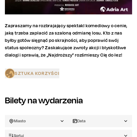
Zapraszamy na rozbrajający spektakl komediowy o cenie,
jaką trzeba zapłacić za szaloną odmianę losu. Kto z nas
byłby gotów sięgnąć po skrajności, aby poprawić swój
status społeczny? Zaskakujące zwroty akcji i błyskotliwe
dialogi i sprawią, że „Najdroższy” rozśmieszy Cię do łez!
SZTUKA KORZYŚCI
Bilety na wydarzenia
Miasto
Data
Sortuj