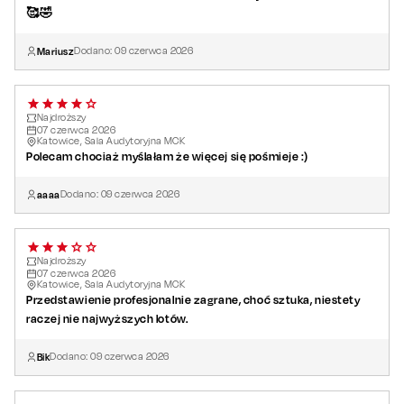
🥰🤣
Mariusz
Dodano:
09
czerwca
2026
Najdroższy
07
czerwca
2026
Katowice, Sala Audytoryjna MCK
Polecam chociaż myślałam że więcej się pośmieje :)
aaaa
Dodano:
09
czerwca
2026
Najdroższy
07
czerwca
2026
Katowice, Sala Audytoryjna MCK
Przedstawienie profesjonalnie zagrane, choć sztuka, niestety
raczej nie najwyższych lotów.
Bik
Dodano:
09
czerwca
2026