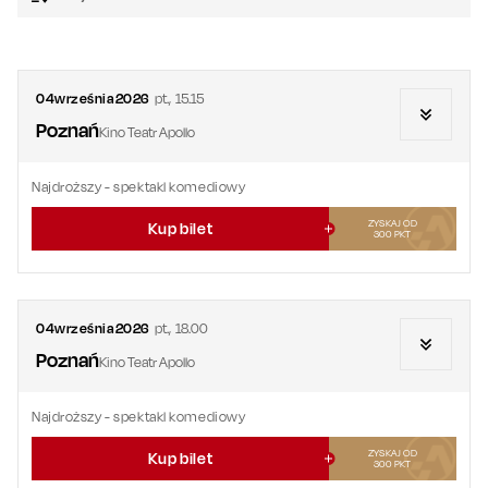
04
września
2026
pt.
,
15.15
Poznań
Kino Teatr Apollo
Najdroższy
- spektakl komediowy
ZYSKAJ OD
Kup bilet
300
PKT
04
września
2026
pt.
,
18.00
Poznań
Kino Teatr Apollo
Najdroższy
- spektakl komediowy
ZYSKAJ OD
Kup bilet
300
PKT