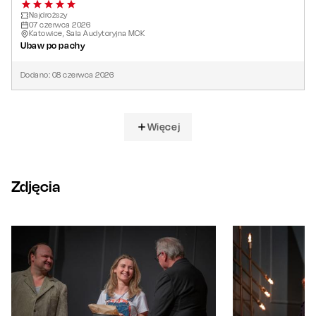
Najdroższy
07
czerwca
2026
Katowice, Sala Audytoryjna MCK
Ubaw po pachy
Dodano:
08
czerwca
2026
Więcej
Zdjęcia