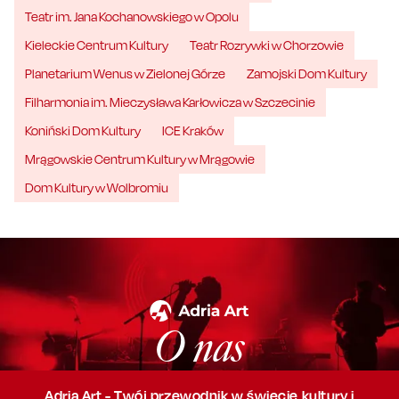
Teatr im. Jana Kochanowskiego w Opolu
Kieleckie Centrum Kultury
Teatr Rozrywki w Chorzowie
Planetarium Wenus w Zielonej Górze
Zamojski Dom Kultury
Filharmonia im. Mieczysława Karłowicza w Szczecinie
Koniński Dom Kultury
ICE Kraków
Mrągowskie Centrum Kultury w Mrągowie
Dom Kultury w Wolbromiu
O nas
Adria Art - Twój przewodnik w świecie kultury i