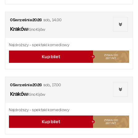
05
września
2026
sob.
,
14.00
Kraków
Kino Kijów
Najdroższy
- spektakl komediowy
ZYSKAJ OD
Kup bilet
297
PKT
05
września
2026
sob.
,
17.00
Kraków
Kino Kijów
Najdroższy
- spektakl komediowy
ZYSKAJ OD
Kup bilet
297
PKT