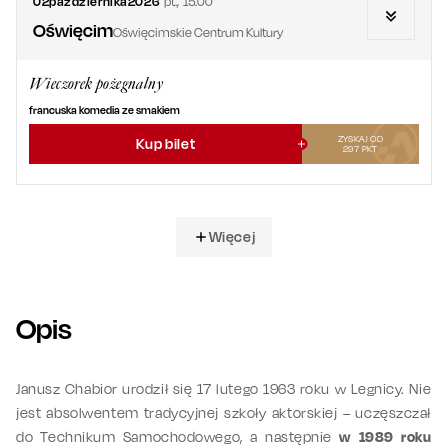
02
października
2026
pt.
,
15.00
Oświęcim
Oświęcimskie Centrum Kultury
Wieczorek pożegnalny
francuska komedia ze smakiem
ZYSKAJ OD
Kup bilet
297
PKT
Więcej
Opis
Janusz Chabior urodził się 17 lutego 1963 roku w Legnicy. Nie
jest absolwentem tradycyjnej szkoły aktorskiej – uczęszczał
do Technikum Samochodowego, a następnie
w 1989 roku