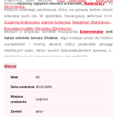
znakomity duet aktorski:
Piotr Gąsowski
i
Katarzyna
Aktora
możemy oglądać również w komedii „
Najdroższy
”.
To
Skrzynecka
.
historia wielkiego pechowca, który za sprawą jednej chwili
odwraca swój los. W spektaklu towarzyszą aktorowi m.in.
Zuzanna Grabowska
,
Joanna Kuberska
,
Sebastian Stankiewicz
,
Bogusław Kudłek
i
Mirosław Zbrojewicz
.
Jednym z artystów komedii muzycznej
Exterminator
jest
także właśnie Janusz Chabior
. Jego kreacja wnosi do historii
wyrazistość i mocny akcent, który podkreśla powagę
niektórych scen. Aktor swoim doświadczeniem sprawia, że
spektakl zyskuje jeszcze większą wiarygodność.
Więcej
Wiek
63
Data urodzenia
16.02.1963
Miejsce
Legnica
urodzenia
Zawód
aktor