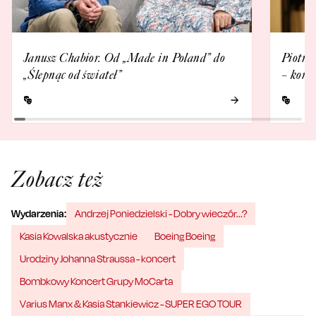
Janusz Chabior. Od „Made in Poland” do
Piotr 
„Ślepnąc od świateł”
– kome
Zobacz też
Wydarzenia:
Andrzej Poniedzielski - Dobry wieczór...?
Kasia Kowalska akustycznie
Boeing Boeing
Urodziny Johanna Straussa - koncert
Bombkowy Koncert Grupy MoCarta
Varius Manx & Kasia Stankiewicz - SUPER EGO TOUR