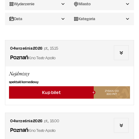
Wydarzenie
Miasto
Data
Kategoria
04
września
2026
pt.
,
15.15
Poznań
Kino Teatr Apollo
Najdroższy
spektakl komediowy
ZYSKAJ OD
Kup bilet
300
PKT
04
września
2026
pt.
,
18.00
Poznań
Kino Teatr Apollo