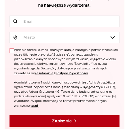
na największe wydarzenia.
Miasto
Podanie adresu e-mail i nazwy miasta, a następnie potwierdzenie ich
przez kliknięcie przycisku "Zapisz się", oznacza zgodę na
przetwarzanie danych osobowych w tym zakresie, wyłącznie w celu
dostarczania biuletynu informacyjnego "Newsletter" do czasu
wycofania zgody. Szczegóły dotyczące przetwarzania danych
Regulaminie
Polityce Prywatności
zawarte są w
i
.
Administratorem Twoich danych osobowych jest Adria Art spółka z
ograniczoną odpowiedzialnością z siedzibą w Bydgoszczy (85- 227),
przy ulicy Artura Grottgera 4/2. Twoje dane będą przetwarzane na
podstawie wyrażonej zgody (art. 6 ust. 1 lit. a RODOD) – do czasu jej
wycofania. Więcej informacji na temat przetwarzania danych
tutaj.
znajdziesz
Zapisz się