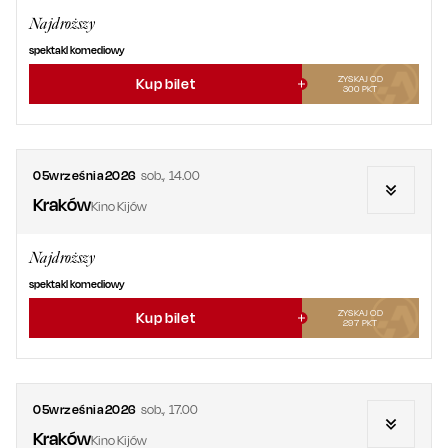
Najdroższy
spektakl komediowy
ZYSKAJ OD
Kup bilet
300
PKT
05
września
2026
sob.
,
14.00
Kraków
Kino Kijów
Najdroższy
spektakl komediowy
ZYSKAJ OD
Kup bilet
297
PKT
05
września
2026
sob.
,
17.00
Kraków
Kino Kijów