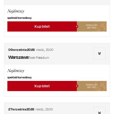
Najdroższy
spektakl komediowy
ZYSKAJ OD
Kup bilet
297
PKT
06
września
2026
niedz.
,
15.00
Warszawa
Teatr Palladium
Najdroższy
spektakl komediowy
ZYSKAJ OD
Kup bilet
267
PKT
27
września
2026
niedz.
,
13.00