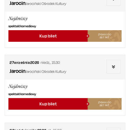
Jarocin
Jarociński Ośrodek Kultury
Najdroższy
spektakl komediowy
ZYSKAJ OD
Kup bilet
387
PKT
27
września
2026
niedz.
,
15.30
Jarocin
Jarociński Ośrodek Kultury
Najdroższy
spektakl komediowy
ZYSKAJ OD
Kup bilet
387
PKT