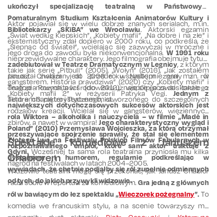
ukończył specjalizację teatralną w Państwowym
Pomaturalnym Studium Kształcenia Animatorów Kultury i
Aktor pojawiał się w wielu dobrze znanych serialach, m.in.
Bibliotekarzy „SKiBA” we Wrocławiu
. Aktorski egzamin
„Świat według Kiepskich”, „Kobiety mafii”, „Na dobre i na złe” i
eksternistyczny zdał dopiero w 2000 roku, co podkreśla, że
„Ślepnąc od świateł”, wcielając się zazwyczaj w mroczne i
jego droga do zawodu była niekonwencjonalna.
W 1991 roku
nieprzewidywalne charaktery. Jego filmografia obejmuje tytuły
zadebiutował w Teatrze Dramatycznym w Legnicy
, z którym
takie jak serię „Pitbull” (2005), „Wołyń” (2016), „Jak zostałem
pozostał związany do 2006 roku. Następnie grał m.in. w
Janusz Chabior jest przede wszystkim znany z ról
gangsterem. Historia prawdziwa” (2020) czy „Kobiety mafii” i
Teatrze Rozmaitości (do 2012), współpracował także z
drugoplanowych, a w środowisku uznaje się go za doskonałego
„Kobiety mafii 2” w reżyserii Patryka Vegi.
Jednym z
Teatrem 6. piętro i Teatrem Imka.
aktora charakterystycznego, stworzonego do szczególnych
największych dotychczasowych sukcesów aktorskich jest
rodzajów kreacji. Wcielał się w gangsterów, więziennych
rola Wiktora – alkoholika i nauczyciela – w filmie „Made in
zbirów, a nawet w wampira!
Jego charakterystyczny wygląd i
Poland” (2010) Przemysława Wojcieszka, za którą otrzymał
przeszywające spojrzenie sprawiły, że stał się elementem
Złotego Lwa na Festiwalu Polskich Filmów Fabularnych w
Spektakle komediowe z Januszem
rozpoznawalnego emploi, które sam aktor traktuje z
Gdyni.
Wcześniej ta sama rola teatralna przyniosła mu kilka
Chabiorem
dystansem i humorem, regularnie podkreślając w
nagród na festiwalach w latach 2004–2005.
wywiadach, że chętnie podjąłby się ról zupełnie odmiennych
Widzowie teatralni mogą się przekonać, jak Janusz Chabior
od tych, do jakich przywykli widzowie.
radzi sobie w repertuarze komediowym.
Gra jedną z głównych
ról w bawiącym do łez spektaklu „
Wieczorek pożegnalny
”.
To
komedia we francuskim stylu, a na scenie towarzyszy mu