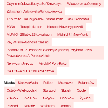
Gdy nam śpiewał Krzysztof Krawczyk
Wieczorek pożegnalny
Zakochani Dąbrowska/Januszkiewicz
Tribute to Ella Fitzgerald - Emma Smith i Eliasz Orchestra
żONa
Terapia dla par
Niespodziewany powrót
MUMIO - 25 lat w 25 kawałkach
Midnight in New York
Ray Wilson - Genesis Classic
Piosenki to...? – koncert Osiecka, Młynarski, Przybora, Kofta.
Prowadzenie: A. Poniedzielski
Nerwica natręctw
Vivaldi 4 Pory Roku
Gala Otwarcia 6. Old Film Festival
Miasta:
Stalowa Wola
Police
Mrągowo
Bełchatów
Ostrów Wielkopolski
Stargard
Słupsk
Opole
Kraków
Rzeszów
Głogów
Chorzów
Żywiec
Poznań
Sieradz
Wolbrom
Jarocin