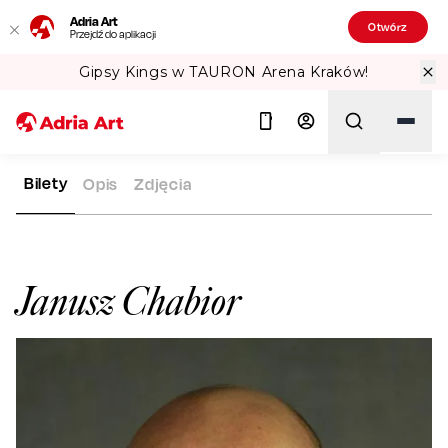
Adria Art
Otwórz
Przejdź do aplikacji
Gipsy Kings w TAURON Arena Kraków!
Bilety
Opis
Zdjęcia
ADRIA ART
ARTYŚCI
JANUSZ CHABIOR
Szukaj
Janusz Chabior