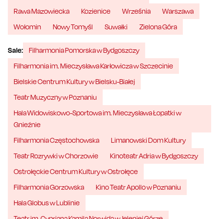
Rawa Mazowiecka
Kozienice
Września
Warszawa
Wołomin
Nowy Tomyśl
Suwałki
Zielona Góra
Sale:
Filharmonia Pomorska w Bydgoszczy
Filharmonia im. Mieczysława Karłowicza w Szczecinie
Bielskie Centrum Kultury w Bielsku-Białej
Teatr Muzyczny w Poznaniu
Hala Widowiskowo-Sportowa im. Mieczysława Łopatki w
Gnieźnie
Filharmonia Częstochowska
Limanowski Dom Kultury
Teatr Rozrywki w Chorzowie
Kinoteatr Adria w Bydgoszczy
Ostrołęckie Centrum Kultury w Ostrołęce
Filharmonia Gorzowska
Kino Teatr Apollo w Poznaniu
Hala Globus w Lublinie
Teatr im. Cypriana Kamila Norwida w Jeleniej Górze