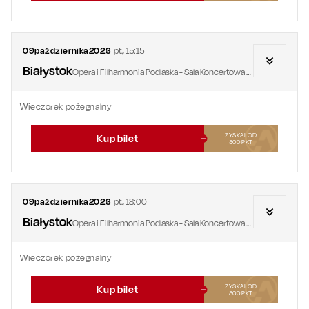
09
października
2026
pt.
,
15:15
Białystok
Opera i Filharmonia Podlaska - Sala Koncertowa ZSM
Wieczorek pożegnalny
ZYSKAJ OD
Kup bilet
300
PKT
09
października
2026
pt.
,
18:00
Białystok
Opera i Filharmonia Podlaska - Sala Koncertowa ZSM
Wieczorek pożegnalny
ZYSKAJ OD
Kup bilet
300
PKT