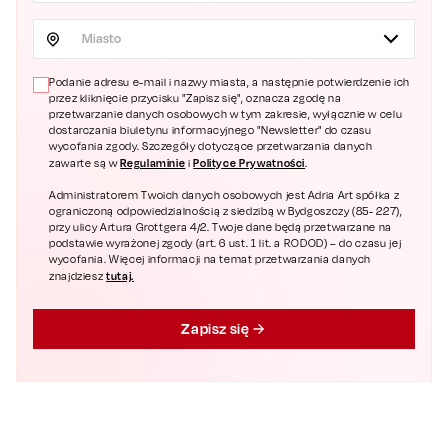
Miasto
Podanie adresu e-mail i nazwy miasta, a następnie potwierdzenie ich
przez kliknięcie przycisku "Zapisz się", oznacza zgodę na
przetwarzanie danych osobowych w tym zakresie, wyłącznie w celu
dostarczania biuletynu informacyjnego "Newsletter" do czasu
wycofania zgody. Szczegóły dotyczące przetwarzania danych
Regulaminie
Polityce Prywatności
zawarte są w
i
.
Administratorem Twoich danych osobowych jest Adria Art spółka z
ograniczoną odpowiedzialnością z siedzibą w Bydgoszczy (85- 227),
przy ulicy Artura Grottgera 4/2. Twoje dane będą przetwarzane na
podstawie wyrażonej zgody (art. 6 ust. 1 lit. a RODOD) – do czasu jej
wycofania. Więcej informacji na temat przetwarzania danych
tutaj.
znajdziesz
Zapisz się