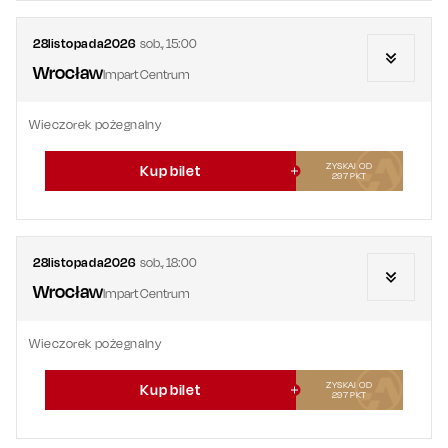
28
listopada
2026
sob.
,
15:00
Wrocław
Impart Centrum
Wieczorek pożegnalny
ZYSKAJ OD
Kup bilet
297
PKT
28
listopada
2026
sob.
,
18:00
Wrocław
Impart Centrum
Wieczorek pożegnalny
ZYSKAJ OD
Kup bilet
297
PKT