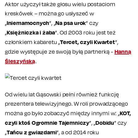
Aktor użyczył także głosu wielu postaciom
kreskówek – można go usłyszeć w
Iniemamocnych
Na psa urok
„
”, „
” czy
Księżniczka i żaba
„
”. Od 2003 roku jest też
Tercet, czyli Kwartet
członkiem kabaretu „
”,
Hanną
gdzie występuje ze swoją byłą partnerką -
Śleszyńską
.
Od wielu lat Gąsowski pełni również funkcję
prezentera telewizyjnego. W roli prowadzącego
KOT,
można go było zobaczyć między innymi w: „
czyli ktoś Ogromnie Tajemniczy
Dobidu
”, „
” czy
Tańcu z gwiazdami
„
”, a od 2014 roku