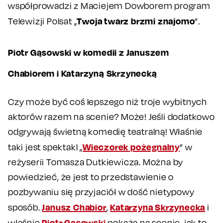
współprowadzi z Maciejem Dowborem program
Twoja twarz brzmi znajomo
Telewizji Polsat „
”.
Piotr Gąsowski w komedii z Januszem
Chabiorem i Katarzyną Skrzynecką
Czy może być coś lepszego niż troje wybitnych
aktorów razem na scenie? Może! Jeśli dodatkowo
odgrywają świetną komedię teatralną! Właśnie
Wieczorek pożegnalny
taki jest spektakl „
” w
reżyserii Tomasza Dutkiewicza. Można by
powiedzieć, że jest to przedstawienie o
pozbywaniu się przyjaciół w dość nietypowy
Janusz Chabior
Katarzyna Skrzynecka
sposób.
,
i
Piotr Gąsowski
właśnie
pokażą na scenie, jak to