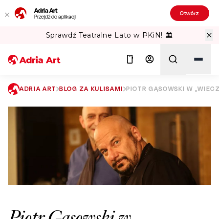
Adria Art
Otwórz
Przejdź do aplikacji
Sprawdź Teatralne Lato w PKiN! 🏛️
ADRIA ART
BLOG ZA KULISAMI
PIOTR GĄSOWSKI W „WIEC
Szukaj
Piotr Gąsowski w