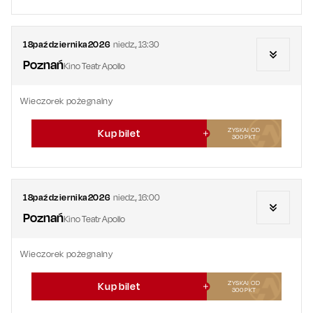
18
października
2026
niedz.
,
13:30
Poznań
Kino Teatr Apollo
Wieczorek pożegnalny
ZYSKAJ OD
Kup bilet
300
PKT
18
października
2026
niedz.
,
16:00
Poznań
Kino Teatr Apollo
Wieczorek pożegnalny
ZYSKAJ OD
Kup bilet
300
PKT