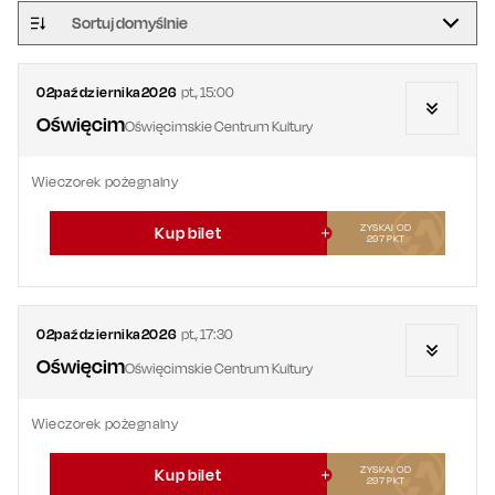
Sortuj domyślnie
02
października
2026
pt.
,
15:00
Oświęcim
Oświęcimskie Centrum Kultury
Wieczorek pożegnalny
ZYSKAJ OD
Kup bilet
297
PKT
02
października
2026
pt.
,
17:30
Oświęcim
Oświęcimskie Centrum Kultury
Wieczorek pożegnalny
ZYSKAJ OD
Kup bilet
297
PKT