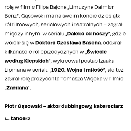
rolą w filmie Filipa Bajona „Limuzyna Daimler
Benz”. Gąsowski ma na swoim koncie dziesiątki
ról filmowych, serialowych i teatralnych – zagrał
Daleko od noszy
między innymi w serialu „
”, gdzie
Doktora Czesława Basena
wcielił się w
, odegrał
Świecie
kilkanaście ról epizodycznych w „
według Kiepskich
”, wykreował postać Izaaka
1920. Wojna i miłość
Lipmana w serialu „
”, ale też
zagrał rolę prezydenta Tomasza Więcka w filmie
Zamiana
„
”.
Piotr Gąsowski – aktor dubbingowy, kabareciarz
i… tancerz