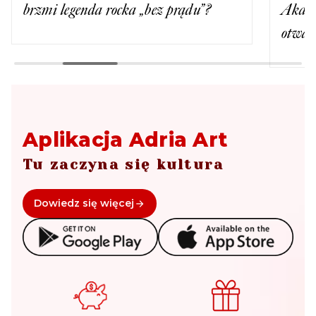
brzmi legenda rocka „bez prądu”?
Akade
otwar
Aplikacja Adria Art
Tu zaczyna się kultura
Dowiedz się więcej