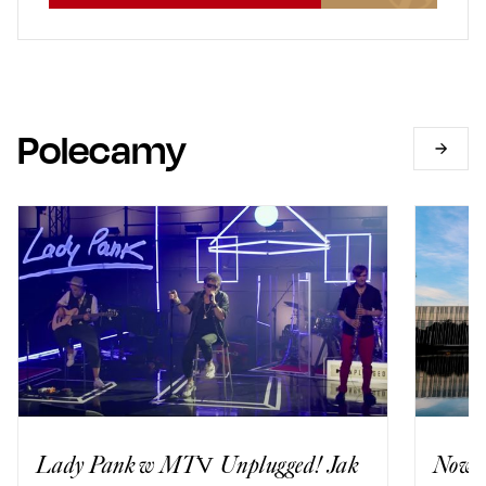
Polecamy
Lady Pank w MTV Unplugged! Jak
Nowy 