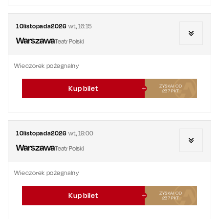
10
listopada
2026
wt.
,
16:15
Warszawa
Teatr Polski
Wieczorek pożegnalny
ZYSKAJ OD
Kup bilet
237
PKT
10
listopada
2026
wt.
,
19:00
Warszawa
Teatr Polski
Wieczorek pożegnalny
ZYSKAJ OD
Kup bilet
237
PKT