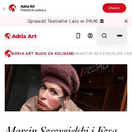
Adria Art
Otwórz
Przejdź do aplikacji
Sprawdź Teatralne Lato w PKiN! 🏛️
ADRIA ART
BLOG ZA KULISAMI
MARCIN SZCZYGIELSKI I 
Szukaj
Marcin Szczygielski i Ewa