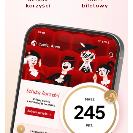
korzyści
biletowy