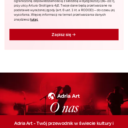
ograniczoną odpowiedzialnością z siedzibą w Bydgoszczy (85- 227),
przy ulicy Artura Grottgera 4/2. Twoje dane będą przetwarzane na
podstawie wyrażonej zgody (art. 6 ust. 1 lit. a RODOD) – do czasu jej
wycofania. Więcej informacji na temat przetwarzania danych
tutaj.
znajdziesz
Zapisz się
O nas
Adria Art - Twój przewodnik w świecie kultury i