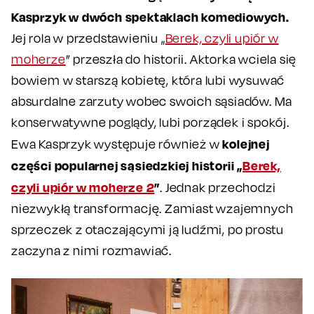
Kasprzyk w dwóch spektaklach komediowych.
Jej rola w przedstawieniu „
Berek, czyli upiór w
moherze
” przeszła do historii. Aktorka wciela się
bowiem w starszą kobietę, która lubi wysuwać
absurdalne zarzuty wobec swoich sąsiadów. Ma
konserwatywne poglądy, lubi porządek i spokój.
kolejnej
Ewa Kasprzyk występuje również w
części popularnej sąsiedzkiej historii „
Berek,
czyli upiór w moherze 2
”
. Jednak przechodzi
niezwykłą transformację. Zamiast wzajemnych
sprzeczek z otaczającymi ją ludźmi, po prostu
zaczyna z nimi rozmawiać.