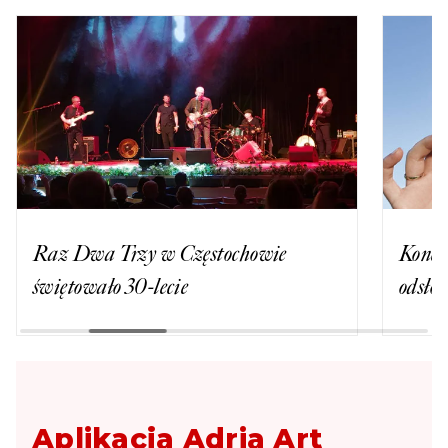
Raz Dwa Trzy w Częstochowie
Konce
świętowało 30-lecie
odsło
Aplikacja Adria Art