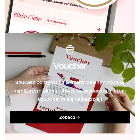
Voucher
Szukasz pomysłu na prezent idealny? Podaruj
najbliższym piękne chwile na wydarzeniu, które
spodoba im się najbardziej!
Zobacz