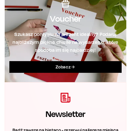
Voucher
Szukasz pomysłu na prezent idealny? Podaruj
najbliższym piękne chwile na wydarzeniu, które
spodoba im się najbardziej!
Zobacz
Newsletter
Bądź zawsze na bieżąco - rezerwuj najlepsze miejsca