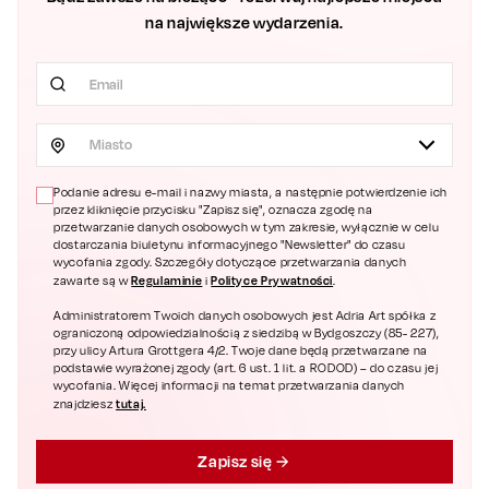
na największe wydarzenia.
Miasto
Podanie adresu e-mail i nazwy miasta, a następnie potwierdzenie ich
przez kliknięcie przycisku "Zapisz się", oznacza zgodę na
przetwarzanie danych osobowych w tym zakresie, wyłącznie w celu
dostarczania biuletynu informacyjnego "Newsletter" do czasu
wycofania zgody. Szczegóły dotyczące przetwarzania danych
Regulaminie
Polityce Prywatności
zawarte są w
i
.
Administratorem Twoich danych osobowych jest Adria Art spółka z
ograniczoną odpowiedzialnością z siedzibą w Bydgoszczy (85- 227),
przy ulicy Artura Grottgera 4/2. Twoje dane będą przetwarzane na
podstawie wyrażonej zgody (art. 6 ust. 1 lit. a RODOD) – do czasu jej
wycofania. Więcej informacji na temat przetwarzania danych
tutaj.
znajdziesz
Zapisz się