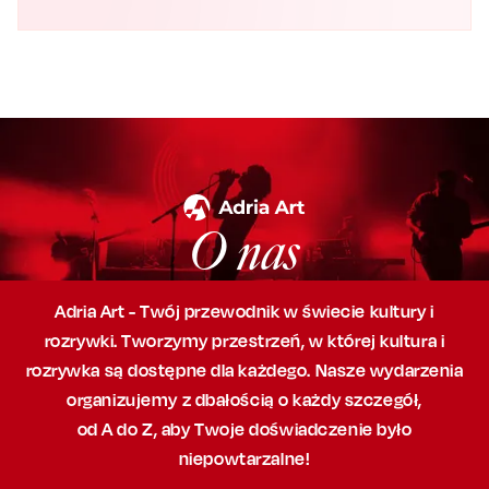
O nas
Adria Art - Twój przewodnik w świecie kultury i
rozrywki. Tworzymy przestrzeń,
w której
kultura i
rozrywka są dostępne dla każdego. Nasze wydarzenia
organizujemy
z dbałością
o każdy szczegół,
od A do Z, aby
Twoje doświadczenie było
niepowtarzalne!