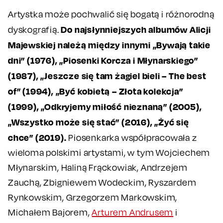
Artystka może pochwalić się bogatą i różnorodną
Do najsłynniejszych albumów Alicji
dyskografią.
Majewskiej należą między innymi „Bywają takie
dni” (1976), „Piosenki Korcza i Młynarskiego”
(1987), „Jeszcze się tam żagiel bieli – The best
of” (1994), „Być kobietą – Złota kolekcja”
(1999), „Odkryjemy miłość nieznaną” (2005),
„Wszystko może się stać” (2016), „Żyć się
chce” (2019).
Piosenkarka współpracowała z
wieloma polskimi artystami, w tym Wojciechem
Młynarskim, Haliną Frąckowiak, Andrzejem
Zauchą, Zbigniewem Wodeckim, Ryszardem
Rynkowskim, Grzegorzem Markowskim,
Michałem Bajorem,
Arturem Andrusem
i