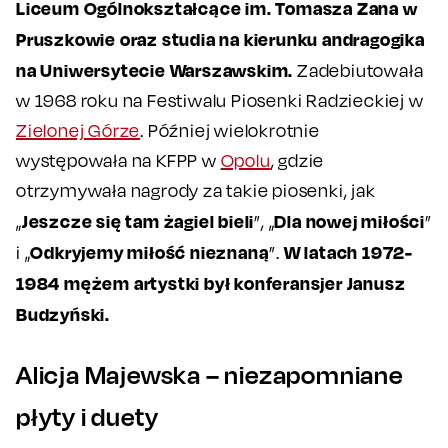
Liceum Ogólnokształcące im. Tomasza Zana w
Pruszkowie oraz studia na kierunku andragogika
na Uniwersytecie Warszawskim.
Zadebiutowała
w 1968 roku na Festiwalu Piosenki Radzieckiej w
Zielonej Górze
. Później wielokrotnie
występowała na KFPP w
Opolu
, gdzie
otrzymywała nagrody za takie piosenki, jak
Jeszcze się tam żagiel bieli
Dla nowej miłości
„
”, „
”
Odkryjemy miłość nieznaną
W latach 1972-
i „
”.
1984 mężem artystki był konferansjer Janusz
Budzyński.
Alicja Majewska – niezapomniane
płyty i duety