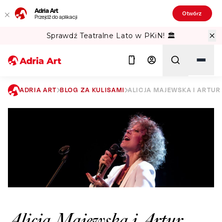
Adria Art
Otwórz
Przejdź do aplikacji
Sprawdź Teatralne Lato w PKiN! 🏛️
ADRIA ART
BLOG ZA KULISAMI
ALICJA MAJEWSKA I ARTU
Szukaj
Alicja Majewska i Artur