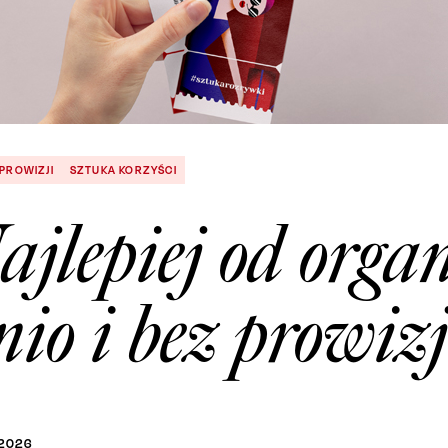
 PROWIZJI
SZTUKA KORZYŚCI
ajlepiej od organ
nio i bez prowizj
2026