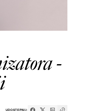
izatora -
i
UDOSTĘPNIJ: