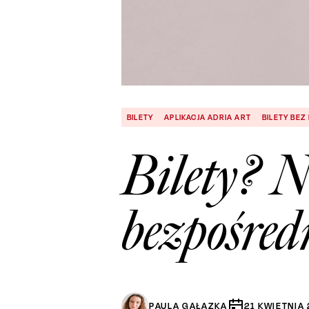
BILETY
APLIKACJA ADRIA ART
BILETY BEZ
Bilety? N
bezpośred
PAULA GAŁĄZKA
21
KWIETNIA