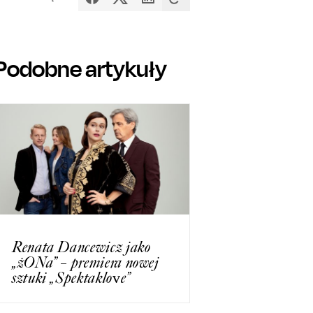
Podobne artykuły
Renata Dancewicz jako
„żONa” – premiera nowej
sztuki „Spektaklove”