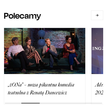
Polecamy
„żONa” – nowa pikantna komedia
Adria
teatralna z Renatą Dancewicz
2026