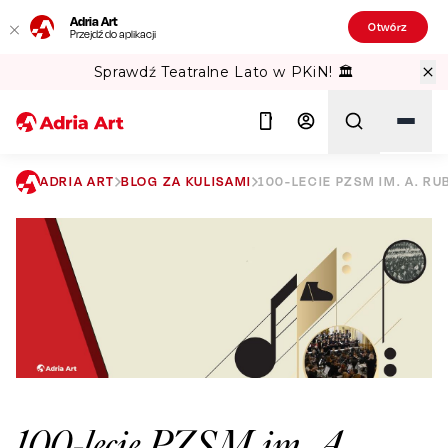
Adria Art
Otwórz
Przejdź do aplikacji
Sprawdź Teatralne Lato w PKiN! 🏛️
ADRIA ART
BLOG ZA KULISAMI
100-LECIE PZSM IM. A. R
Szukaj
100-lecie PZSM im. A.